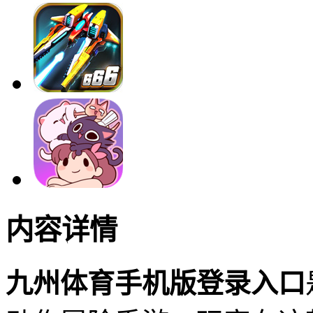
内容详情
九州体育手机版登录入口