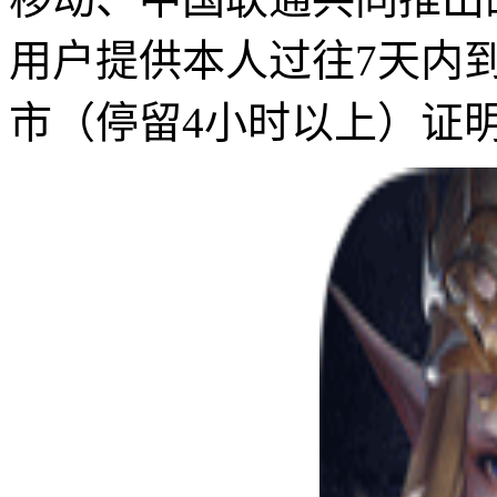
用户提供本人过往7天内
市（停留4小时以上）证