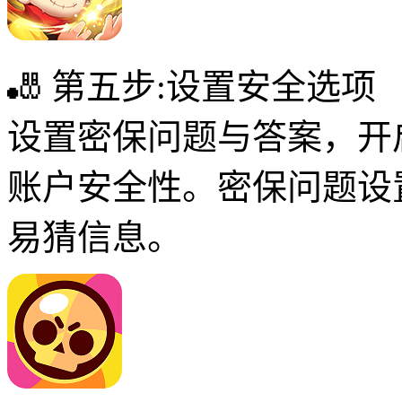
🎳 第五步:设置安全选项
设置密保问题与答案，开
账户安全性。密保问题设
易猜信息。