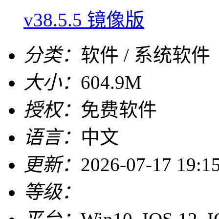
v38.5.5 镜像版
分类：
软件 / 系统软件
大小：
604.9M
授权：
免费软件
语言：
中文
更新：
2026-07-17 19:1
等级：