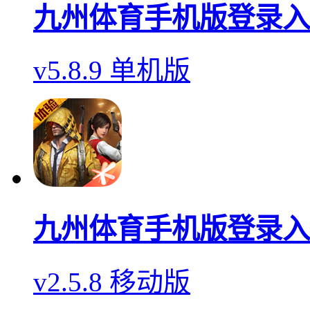
九州体育手机版登录入
v5.8.9 单机版
九州体育手机版登录入
v2.5.8 移动版