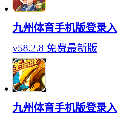
九州体育手机版登录入
v58.2.8 免费最新版
九州体育手机版登录入