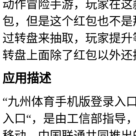
动作冒险手游，玩家在这
包，但是这个红包也不是
过转盘来抽取，玩家提升
转盘上面除了红包以外还
应用描述
“九州体育手机版登录入口
入口“，是由工信部指导
移动、中国联通共同推出