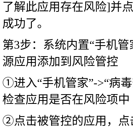
了解此应用存在风险]并点
成功了。
第3步：系统内置“手机管
源应用添加到风险管控
①进入“手机管家”->“病毒
检查应用是否在风险项中
②点击被管控的应用，点