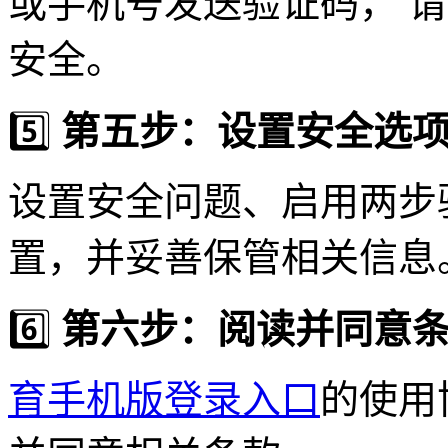
或手机号发送验证码， 
安全。
5️⃣
第五步：设置安全选
设置安全问题、启用两步
置，并妥善保管相关信息
6️⃣
第六步：阅读并同意
育手机版登录入口
的使用