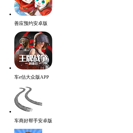
善应预约安卓版
车e估大众版APP
车商好帮手安卓版