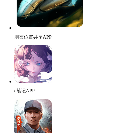
朋友位置共享APP
e笔记APP