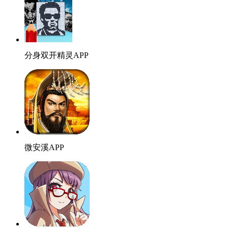
分身双开精灵APP
微安溪APP