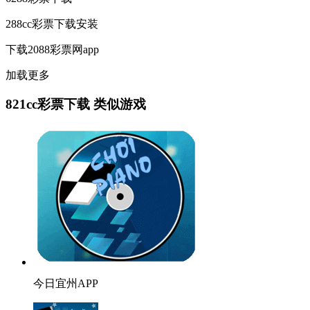
288cc彩票下载安装
下载2088彩票网app
加载更多
821cc彩票下载 类似游戏
今日宜州APP