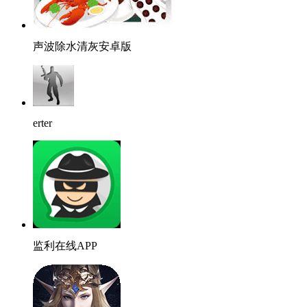
声波除水清灰安卓版
erter
监利在线APP