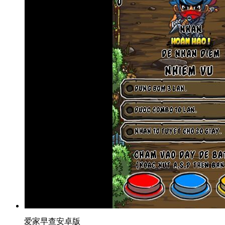
爱家早查安卓版