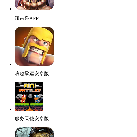
聊古泉APP
嘀哒承运安卓版
服务天使安卓版