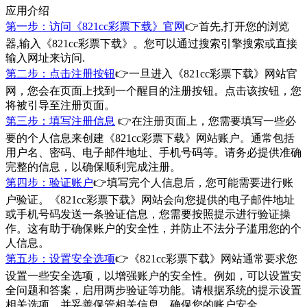
应用介绍
第一步：访问《821cc彩票下载》官网
👉首先,打开您的浏览
器,输入《821cc彩票下载》。您可以通过搜索引擎搜索或直接
输入网址来访问.
第二步：点击注册按钮
👉一旦进入《821cc彩票下载》网站官
网，您会在页面上找到一个醒目的注册按钮。点击该按钮，您
将被引导至注册页面。
第三步：填写注册信息
👉在注册页面上，您需要填写一些必
要的个人信息来创建《821cc彩票下载》网站账户。通常包括
用户名、密码、电子邮件地址、手机号码等。请务必提供准确
完整的信息，以确保顺利完成注册。
第四步：验证账户
👉填写完个人信息后，您可能需要进行账
户验证。《821cc彩票下载》网站会向您提供的电子邮件地址
或手机号码发送一条验证信息，您需要按照提示进行验证操
作。这有助于确保账户的安全性，并防止不法分子滥用您的个
人信息。
第五步：设置安全选项
👉《821cc彩票下载》网站通常要求您
设置一些安全选项，以增强账户的安全性。例如，可以设置安
全问题和答案，启用两步验证等功能。请根据系统的提示设置
相关选项，并妥善保管相关信息，确保您的账户安全。