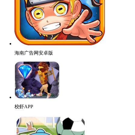
海南广告网安卓版
校虾APP