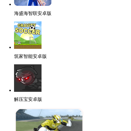
海盛海智联安卓版
筑家智能安卓版
解压宝安卓版