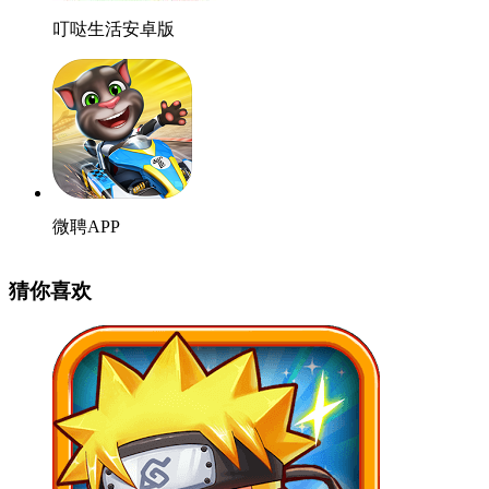
叮哒生活安卓版
微聘APP
猜你喜欢