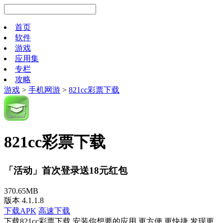
首页
软件
游戏
应用集
专栏
攻略
游戏
>
手机网游
>
821cc彩票下载
821cc彩票下载
「活动」首次登录送18元红包
370.65MB
版本 4.1.1.8
下载APK
高速下载
下载821cc彩票下载 安装你想要的应用 更方便 更快捷 发现更