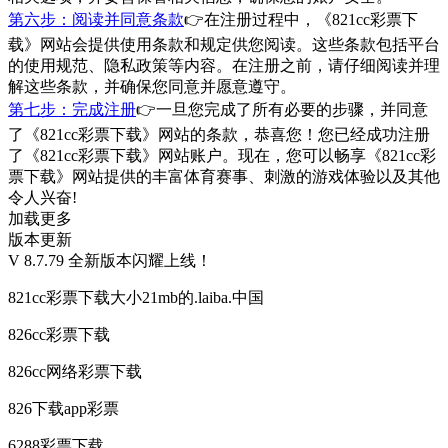
第六步：阅读并同意条款
👉在注册过程中，《821cc彩票下
载》网站会提供使用条款和规定供您阅读。这些条款包括平台
的使用规范、隐私政策等内容。在注册之前，请仔细阅读并理
解这些条款，并确保您同意并愿意遵守。
第七步：完成注册
👉一旦您完成了所有必要的步骤，并同意
了《821cc彩票下载》网站的条款，恭喜您！您已经成功注册
了《821cc彩票下载》网站账户。现在，您可以畅享《821cc彩
票下载》网站提供的丰富体育赛事、刺激的游戏体验以及其他
令人兴奋!
加载更多
版本更新
V 8.7.79 全新版本闪耀上线！
821cc彩票下载大小21mb的.laiba.中国
826cc彩票下载
826cc网络彩票下载
826下载app彩票
6288彩票下载