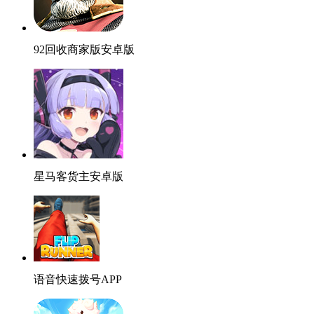
92回收商家版安卓版
星马客货主安卓版
语音快速拨号APP