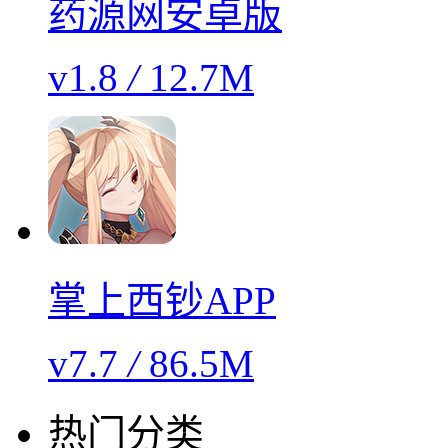
药源网安卓版
v1.8
/
12.7M
掌上西钞APP
v7.7
/
86.5M
热门分类