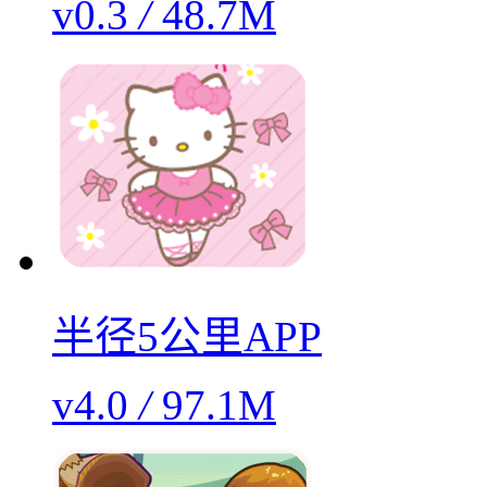
v0.3
/
48.7M
半径5公里APP
v4.0
/
97.1M