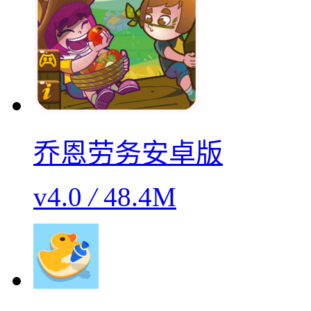
乔恩劳务安卓版
v4.0
/
48.4M