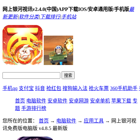
网上银河视讯v2.4.0(中国)APP下载IOS/安卓通用版/手机版
最
新更新
|
软件分类
|
下载排行
|
手机站
手机qq
支付宝
抖音
抢红包
搜狗输入法
抢火车票
360手机助手
首页
电脑软件
安卓软件
安卓网游
安卓单机
苹果下载
专
题
手游排行榜
您所在的位置：
首页
→
电脑软件
→
应用工具
→ 网上银河视
讯免费版电脑版 v4.8.5 最新版