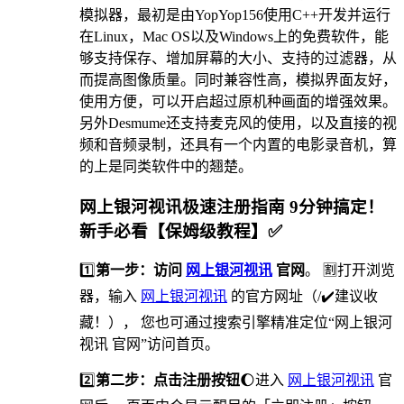
模拟器，最初是由YopYop156使用C++开发并运行
在Linux，Mac OS以及Windows上的免费软件，能
够支持保存、增加屏幕的大小、支持的过滤器，从
而提高图像质量。同时兼容性高，模拟界面友好，
使用方便，可以开启超过原机种画面的增强效果。
另外Desmume还支持麦克风的使用，以及直接的视
频和音频录制，还具有一个内置的电影录音机，算
的上是同类软件中的翘楚。
网上银河视讯极速注册指南 9分钟搞定！
新手必看【保姆级教程】✅
1️⃣
第一步：访问
网上银河视讯
官网
。 🈹打开浏览
器，输入
网上银河视讯
的官方网址（/✔️建议收
藏！）， 您也可通过搜索引擎精准定位“网上银河
视讯 官网”访问首页。
2️⃣
第二步：点击注册按钮
🌔进入
网上银河视讯
官