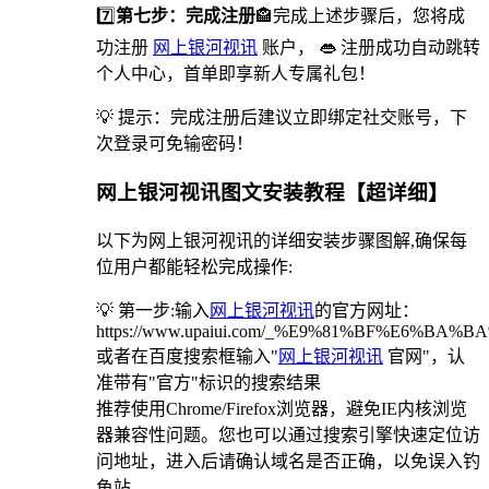
7️⃣
第七步：完成注册
🏤完成上述步骤后，您将成
功注册
网上银河视讯
账户， 👄 注册成功自动跳转
个人中心，首单即享新人专属礼包！
💡 提示：完成注册后建议立即绑定社交账号，下
次登录可免输密码！
网上银河视讯图文安装教程【超详细】
以下为网上银河视讯的详细安装步骤图解,确保每
位用户都能轻松完成操作:
💡 第一步:输入
网上银河视讯
的官方网址：
https://www.upaiui.com/_%E9%81%BF%E6%BA
或者在百度搜索框输入"
网上银河视讯
官网"，认
准带有"官方"标识的搜索结果
推荐使用Chrome/Firefox浏览器，避免IE内核浏览
器兼容性问题。您也可以通过搜索引擎快速定位访
问地址，进入后请确认域名是否正确，以免误入钓
鱼站。