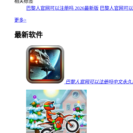
相关标签
巴黎人官网可以注册吗 2026最新版
巴黎人官网可以
更多>
最新软件
巴黎人官网可以注册吗中文永久