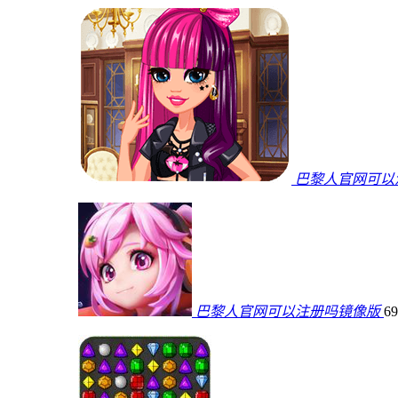
巴黎人官网可以
巴黎人官网可以注册吗镜像版
6