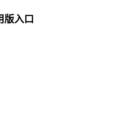
通用版入口