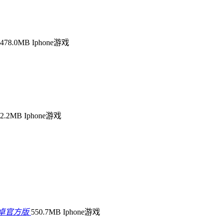
478.0MB
Iphone游戏
92.2MB
Iphone游戏
卓官方版
550.7MB
Iphone游戏