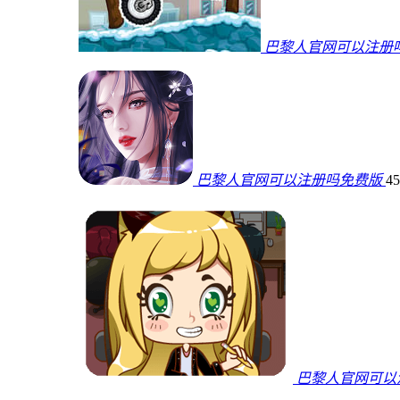
巴黎人官网可以注册
巴黎人官网可以注册吗免费版
4
巴黎人官网可以