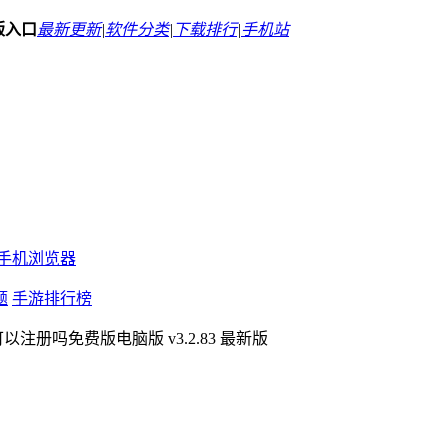
版入口
最新更新
|
软件分类
|
下载排行
|
手机站
手机浏览器
题
手游排行榜
注册吗免费版电脑版 v3.2.83 最新版