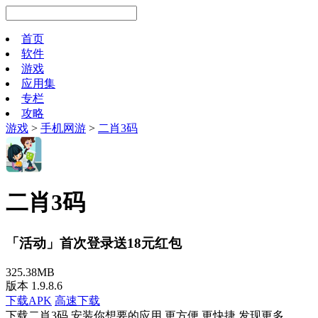
首页
软件
游戏
应用集
专栏
攻略
游戏
>
手机网游
>
二肖3码
二肖3码
「活动」首次登录送18元红包
325.38MB
版本 1.9.8.6
下载APK
高速下载
下载二肖3码 安装你想要的应用 更方便 更快捷 发现更多