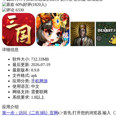
60%好评(1820人)
6330
详细信息
软件大小:
732.33MB
最后更新:
2026-07-19
最新版本:
8.9.8
文件格式:
apk
应用分类:
手机网游
使用语言:
中文
网络支持:
需要联网
系统要求:
1.8以上
应用介绍
第一步：访问《二肖3码》官网
👉首先,打开您的浏览器,输入