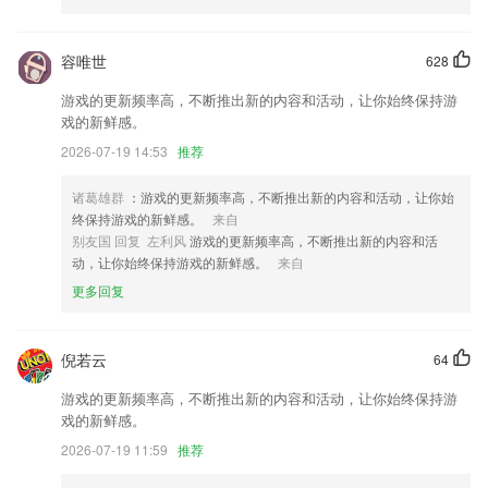
6.公务员考试随身学，专门公务员考生量身打造。免费，不收费使用题
库、视频、直播、答疑服务
容唯世
628
jxfjxf手机版更新了什么?
游戏的更新频率高，不断推出新的内容和活动，让你始终保持游
适配Android 11操作系统；
戏的新鲜感。
「新增」对口型 上传音频相片自动对口型
2026-07-19 14:53
推荐
优化工单图片预览功能
诸葛雄群
：游戏的更新频率高，不断推出新的内容和活动，让你始
录制丢失运行等待时间问题
终保持游戏的新鲜感。
来自
修复卸载后数据同步中断问题
别友国 回复 左利风
游戏的更新频率高，不断推出新的内容和活
动，让你始终保持游戏的新鲜感。
来自
增加看度文化的应用场景种类，优化文化地图文化日历等功能的用户体
验；
更多回复
联系我们
以上就是jxfjxf手机版的介绍，如果您喜欢这款软件，您可以到应用商店
倪若云
64
进行打分评论，说出您的使用经历，以帮助我们更好的对产品进行优化修
改。
游戏的更新频率高，不断推出新的内容和活动，让你始终保持游
戏的新鲜感。
2026-07-19 11:59
推荐