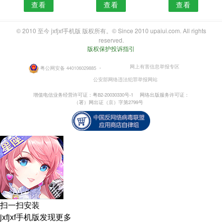
查看
查看
查看
© 2010 至今 jxfjxf手机版 版权所有。© Since 2010 upaiui.com. All rights
reserved.
版权保护投诉指引
网上有害信息举报专区
粤公网安备 440106029885
・
公安部网络违法犯罪举报网站
增值电信业务经营许可证：粤B2-20030330号-1
网络出版服务许可证：
（署）网出证（京）字第2799号
扫一扫安装
jxfjxf手机版发现更多