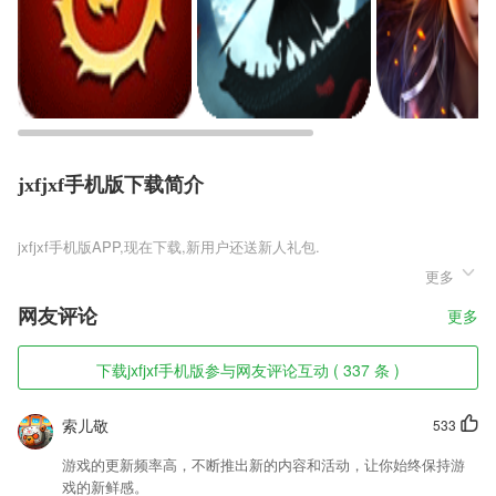
jxfjxf手机版下载简介
jxfjxf手机版
更多
jxfjxf手机版是一款全网牌友一起比拼实力的平台，为什么只能凭借自己
的实力拿到游戏的奖励，是因为这款游戏加入了一个非常强悍的房子作为
网友评论
更多
系统，让每位玩家们不要想着用作弊的行为去获得任何一个场次的胜利，
所有的场子都会有防作弊系统实时监控，保证游戏对局的质量，不会出现
任何作弊的行为。
下载jxfjxf手机版参与网友评论互动 ( 337 条 )
jxfjxf手机版软件特色
索儿敬
533
1,全新汉语分析器：输入完整句子后，即可分析各词语解释、发音及拼
音；
游戏的更新频率高，不断推出新的内容和活动，让你始终保持游
戏的新鲜感。