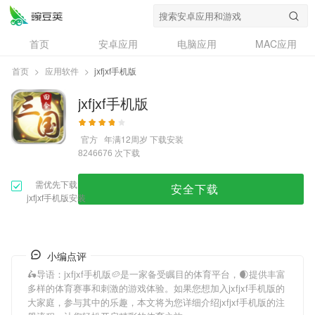
首页
安卓应用
电脑应用
MAC应用
资讯
专题
设计奖
创意应用
首页
>
应用软件
>
jxfjxf手机版
问答
jxfjxf手机版
官方
年满12周岁
下载安装
次下载
8246676
需优先下载
安全下载
jxfjxf手机版安装
小编点评
🛵导语：
jxfjxf手机版
🥔是一家备受瞩目的体育平台，🌒提供丰富
多样的体育赛事和刺激的游戏体验。如果您想加入
jxfjxf手机版
的
大家庭，参与其中的乐趣，本文将为您详细介绍
jxfjxf手机版
的注