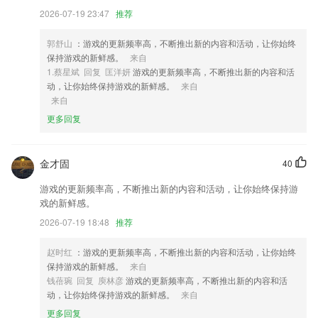
2,【强大服务功能】电话医生、在线挂号、专家问诊、微医快约、免费问
2026-07-19 23:47
推荐
询等，给您和家人提供健康生活的全程贴心呵护！
3,学苑:医学知识共享并且学习
郭舒山
：游戏的更新频率高，不断推出新的内容和活动，让你始终
4,【书单广场】不得不看的精选合辑,资深书迷倾情奉献,请允许我们拯救
保持游戏的新鲜感。
来自
你的书荒;
1.蔡星斌 回复 匡洋妍
游戏的更新频率高，不断推出新的内容和活
动，让你始终保持游戏的新鲜感。
来自
5,增加曝光资讯
来自
6,成立了教育研究院；聘请教育信息化研究专家做咨询顾问，邀请教育信
更多回复
息化先行者及项目校所在地教研团队参与实验指导；
jxfjxf手机版软件优势
金才固
40
1.在这里，你可以了解移动编程的乐趣，更好地开发用户的大脑
游戏的更新频率高，不断推出新的内容和活动，让你始终保持游
2.具有便捷的学习功能，还有真人优质发音和云收藏等辅助学习功能，快
戏的新鲜感。
来2265下载吧。
2026-07-19 18:48
推荐
3.查看详情ae特效视频片头大师app v1 安卓版45M
赵时红
：游戏的更新频率高，不断推出新的内容和活动，让你始终
4.· 拥有围棋练习题目，从入门篇，初级篇，中级篇，高级篇每个阶段进
保持游戏的新鲜感。
来自
行系统化练习
钱蓓琬 回复 庾林彦
游戏的更新频率高，不断推出新的内容和活
5.各种不一样杨的学科在这里都能够学习，不仅语文数学，还有英语，化
动，让你始终保持游戏的新鲜感。
来自
学，物理等，学习的很多
更多回复