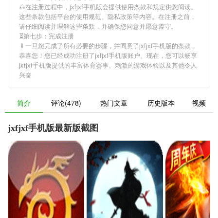
🌰在注册过程中，
jxfjxf手机版
会提供使用条款和规定供您阅读。
这些条款包括平台的使用规范、隐私政策等内容。在注册之前，
请仔细阅读并理解这些条款，并确保您同意并愿意遵守。
⏳第七步：完成注册
🍼一旦您完成了所有必要的步骤，并同意了
jxfjxf手机版
的条款，
恭喜您！您已经成功注册了jxfjxf手机版账户。现在，您可以畅享
jxfjxf手机版
提供的丰富体育赛事、刺激的游戏体验以及其他令人
兴奋
简介
评论(478)
热门文章
历史版本
视频
jxfjxf手机版最新版截图