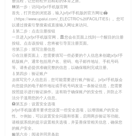
册流程，让您轻松开启精彩的体育之旅。
💾第一步：访问jxfjxf手机版官网
首先，打开您的浏览器，输入
jxfjxf手机版
的官方网址🏟
（https://www.upaiui.com/_ELECTRIC%20FACILITIES）。您可
以通过搜索引擎搜索或直接输入网址来访问。
🎸第二步：点击注册按钮
一旦进入
jxfjxf手机版
官网，🏛您会在页面上找到一个醒目的注册
按钮。点击该按钮，您将被引导至注册页面。
🉑第三步：填写注册信息
🌝在注册页面上，您需要填写一些必要的个人信息来创建
jxfjxf手
机版
账户。通常包括用户名、密码、电子邮件地址、手机号码
等。请务必提供准确完整的信息，以确保顺利完成注册。
🎸第四步：验证账户
⛱填写完个人信息后，您可能需要进行账户验证。
jxfjxf手机版
会
向您提供的电子邮件地址或手机号码发送一条验证信息，您需要
按照提示进行验证操作。这有助于确保账户的安全性，并防止不
法分子滥用您的个人信息。
🏨第五步：设置安全选项
jxfjxf手机版
通常要求您设置一些安全选项，以增强账户的安全
性。🍈例如，可以设置安全问题和答案，启用两步验证等功能。
请根据系统的提示设置相关选项，并妥善保管相关信息，确保您
的账户安全。
🏪第六步：阅读并同意条款