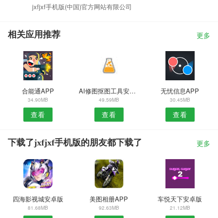
jxfjxf手机版(中国)官方网站有限公司
相关应用推荐
更多
合能通APP
AI修图抠图工具安卓版
无忧信息APP
34.90MB
49.59MB
30.45MB
查看
查看
查看
下载了jxfjxf手机版的朋友都下载了
更多
四海影视城安卓版
美图相册APP
车悦天下安卓版
81.68MB
92.63MB
21.12MB