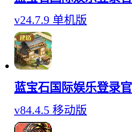
v24.7.9 单机版
蓝宝石国际娱乐登录官
v84.4.5 移动版