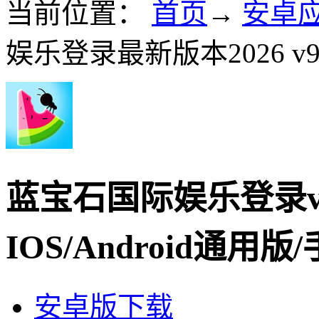
当前位置：
首页
→
安卓
娱乐登录最新版本2026 v9
蓝宝石国际娱乐登录v1.
IOS/Android通用版
安卓版下载