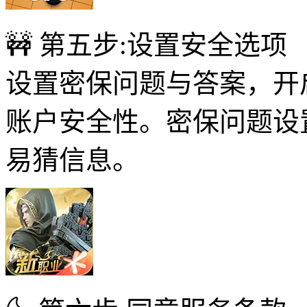
🚧 第五步:设置安全选项
设置密保问题与答案，开
账户安全性。密保问题设
易猜信息。