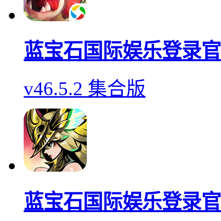
蓝宝石国际娱乐登录官
v46.5.2 集合版
蓝宝石国际娱乐登录官