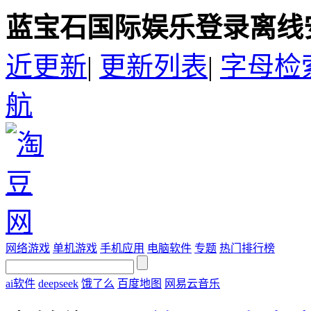
蓝宝石国际娱乐登录离线安
近更新
|
更新列表
|
字母检
航
网络游戏
单机游戏
手机应用
电脑软件
专题
热门排行榜
ai软件
deepseek
饿了么
百度地图
网易云音乐