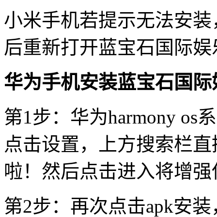
小米手机若提示无法安装
后重新打开蓝宝石国际娱
华为手机安装蓝宝石国际
第1步：华为harmony 
点击设置，上方搜索栏直
啦！然后点击进入将增强
第2步：再次点击apk安装