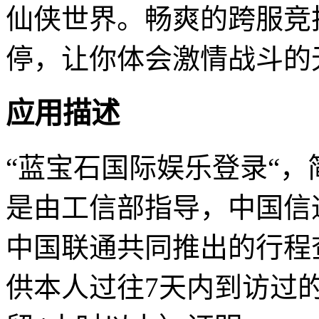
仙侠世界。畅爽的跨服竞
停，让你体会激情战斗的
应用描述
“蓝宝石国际娱乐登录“，
是由工信部指导，中国信
中国联通共同推出的行程
供本人过往7天内到访过