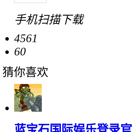
手机扫描下载
4561
60
猜你喜欢
蓝宝石国际娱乐登录官