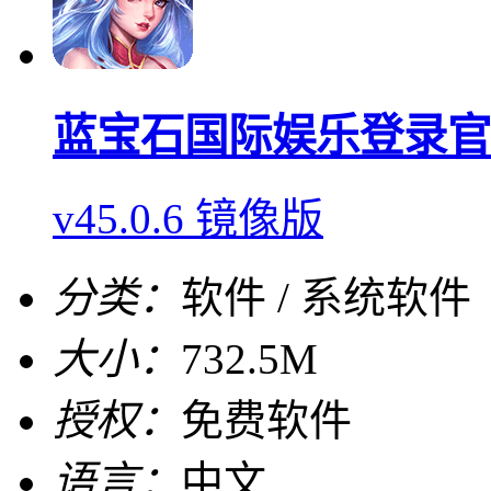
蓝宝石国际娱乐登录官
v45.0.6 镜像版
分类：
软件 / 系统软件
大小：
732.5M
授权：
免费软件
语言：
中文