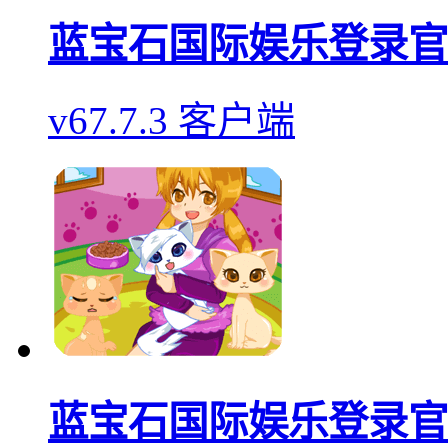
蓝宝石国际娱乐登录官
v67.7.3 客户端
蓝宝石国际娱乐登录官