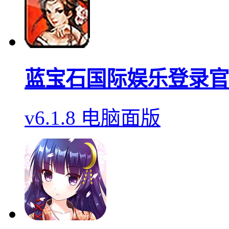
蓝宝石国际娱乐登录官
v6.1.8 电脑面版