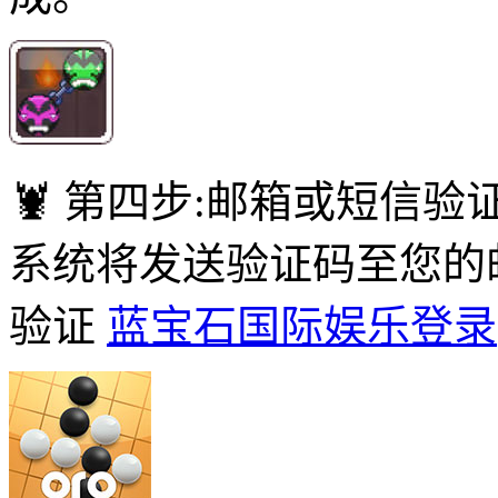
🦞 第四步:邮箱或短信验
系统将发送验证码至您的
验证
蓝宝石国际娱乐登录