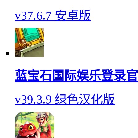
v37.6.7 安卓版
蓝宝石国际娱乐登录官
v39.3.9 绿色汉化版