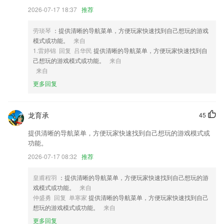
2,降低功耗，有效降低CPU功耗，解决手机发烫问题，提高手机流畅性
2026-07-17 18:37
推荐
3,便捷查询驾校班车，时时地图展示，附近班车点一目了然。
4,自考学习包
劳琰琴
：提供清晰的导航菜单，方便玩家快速找到自己想玩的游戏
模式或功能。
来自
5,收费按分钟计算：将租赁费用按分钟计算，没有起步价，大大减少了用
1.雷婷锦 回复 吕华民
提供清晰的导航菜单，方便玩家快速找到自
户的费用，费用支付可通过支付宝、余额来支付
己想玩的游戏模式或功能。
来自
6,最安全:平台提供担保交易,接单下单最放心
来自
更多回复
必威电竞在线软件优势
1.一课一练，小学英语王牌教辅听说练习，让2265英语孩子再提高！
龙育承
45
2.·讲解，进入本单元的教学大纲，提示用户需要掌握的知识点及重点单
词
提供清晰的导航菜单，方便玩家快速找到自己想玩的游戏模式或
功能。
3.·图书刊物，查图书，查刊物，按考点，快速找到你想
2026-07-17 08:32
推荐
4.点击选择日语课程，快速点击即可试看课程。
5.由名师团队全力打造的各类专业的进阶课程，让各专业学员由入门课程
皇甫程羽
：提供清晰的导航菜单，方便玩家快速找到自己想玩的游
到高级课程可以全栈式学习，从小白变成各类专业熟练掌握的能手。
戏模式或功能。
来自
仲盛勇 回复 单寒家
提供清晰的导航菜单，方便玩家快速找到自己
6.了解传统乐器
想玩的游戏模式或功能。
来自
必威电竞在线更新了什么?
更多回复