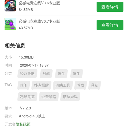
必威电竞在线V3.6专业版
查看详情
84.85MB
必威电竞在线V6.7专业版
查看详情
43.57MB
相关信息
大小
15.30MB
时间
2026-07-17 18:37
分类
经营策略
对战
逃生
逃生
TAG
休闲
扑克棋牌
辅助工具
养成
悬疑
跑酷竞速
经营策略
塔防游戏
版本
V7.2.3
要求
Android 4.3以上
开发者
隐私政策