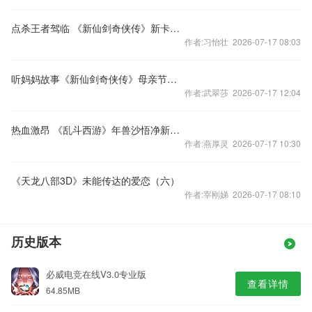
点杀王者驾临 《新仙剑奇侠传》新卡牌解析
作者:习怡壮 2026-07-17 08:03
听妈妈故事《新仙剑奇侠传》母亲节活动温情上线
作者:武翠莎 2026-07-17 12:04
热血激昂 《乱斗西游》年兽沙悟净新时装震撼登场
作者:燕厚灵 2026-07-17 10:30
《天龙八部3D》未能传达的爱恋（六）
作者:宰刚娣 2026-07-17 08:10
历史版本
必威电竞在线V3.0专业版
查看详情
64.85MB