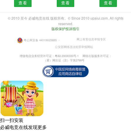
查看
查看
查看
© 2010 至今 必威电竞在线 版权所有。© Since 2010 upaiui.com. All rights
reserved.
版权保护投诉指引
网上有害信息举报专区
粤公网安备 440106029885
・
公安部网络违法犯罪举报网站
增值电信业务经营许可证：粤B2-20030330号-1
网络出版服务许可证：
（署）网出证（京）字第2799号
扫一扫安装
必威电竞在线发现更多