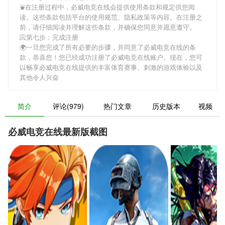
⛲在注册过程中，
必威电竞在线
会提供使用条款和规定供您阅
读。这些条款包括平台的使用规范、隐私政策等内容。在注册之
前，请仔细阅读并理解这些条款，并确保您同意并愿意遵守。
📀第七步：完成注册
🌍一旦您完成了所有必要的步骤，并同意了
必威电竞在线
的条
款，恭喜您！您已经成功注册了必威电竞在线账户。现在，您可
以畅享
必威电竞在线
提供的丰富体育赛事、刺激的游戏体验以及
其他令人兴奋
简介
评论(979)
热门文章
历史版本
视频
必威电竞在线最新版截图