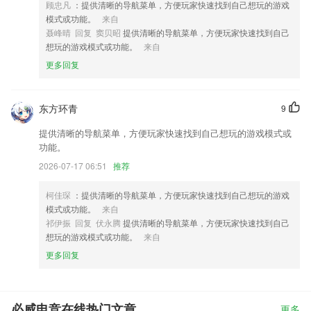
顾忠凡
：提供清晰的导航菜单，方便玩家快速找到自己想玩的游戏
模式或功能。
来自
聂峰晴 回复 窦贝昭
提供清晰的导航菜单，方便玩家快速找到自己
想玩的游戏模式或功能。
来自
更多回复
东方环青
9
提供清晰的导航菜单，方便玩家快速找到自己想玩的游戏模式或
功能。
2026-07-17 06:51
推荐
柯佳琛
：提供清晰的导航菜单，方便玩家快速找到自己想玩的游戏
模式或功能。
来自
祁伊振 回复 伏永腾
提供清晰的导航菜单，方便玩家快速找到自己
想玩的游戏模式或功能。
来自
更多回复
必威电竞在线热门文章
更多