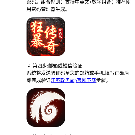
密码。组合规则：支持中英文+数字组合；推荐使
用密码管理器生成。
💡 第四步:邮箱或短信验证
系统将发送验证码至您的邮箱或手机,填写正确后
即完成验证
江苏政务app官网下载
步骤。