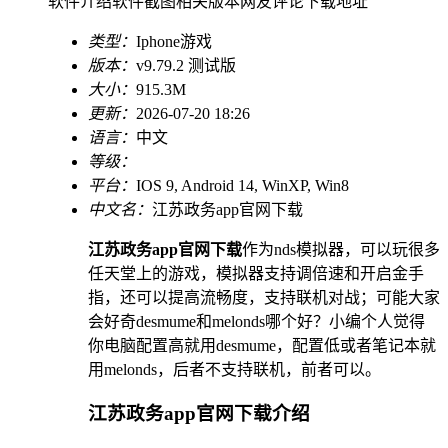
软件介绍
软件截图
相关版本
网友评论
下载地址
类型：
Iphone游戏
版本：
v9.79.2 测试版
大小：
915.3M
更新：
2026-07-20 18:26
语言：
中文
等级：
平台：
IOS 9, Android 14, WinXP, Win8
中文名：
江苏政务app官网下载
江苏政务app官网下载
作为nds模拟器，可以玩很多
任天堂上的游戏，模拟器支持调倍速和开启金手
指，还可以提高流畅度，支持联机对战；可能大家
会好奇desmume和melonds哪个好？小编个人觉得
你电脑配置高就用desmume，配置低或者笔记本就
用melonds，后者不支持联机，前者可以。
江苏政务app官网下载介绍