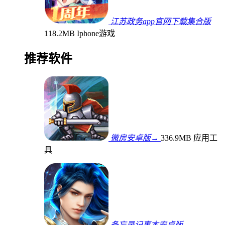
江苏政务app官网下载集合版
118.2MB
Iphone游戏
推荐软件
微房安卓版→
336.9MB
应用工
具
备忘录记事本安卓版→