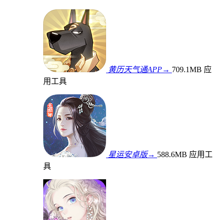
黄历天气通APP→
709.1MB
应
用工具
星运安卓版→
588.6MB
应用工
具