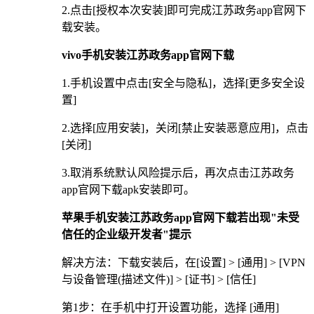
2.点击[授权本次安装]即可完成江苏政务app官网下
载安装。
vivo手机安装江苏政务app官网下载
1.手机设置中点击[安全与隐私]，选择[更多安全设
置]
2.选择[应用安装]，关闭[禁止安装恶意应用]，点击
[关闭]
3.取消系统默认风险提示后，再次点击江苏政务
app官网下载apk安装即可。
苹果手机安装江苏政务app官网下载若出现"未受
信任的企业级开发者"提示
解决方法：下载安装后，在[设置] > [通用] > [VPN
与设备管理(描述文件)] > [证书] > [信任]
第1步：在手机中打开设置功能，选择 [通用]