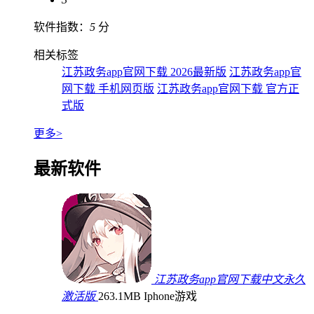
软件指数：
5
分
相关标签
江苏政务app官网下载 2026最新版
江苏政务app官
网下载 手机网页版
江苏政务app官网下载 官方正
式版
更多>
最新软件
江苏政务app官网下载中文永久
激活版
263.1MB
Iphone游戏