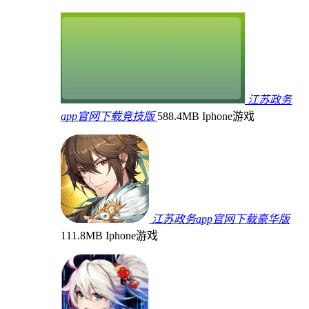
江苏政务
app官网下载竞技版
588.4MB
Iphone游戏
江苏政务app官网下载豪华版
111.8MB
Iphone游戏