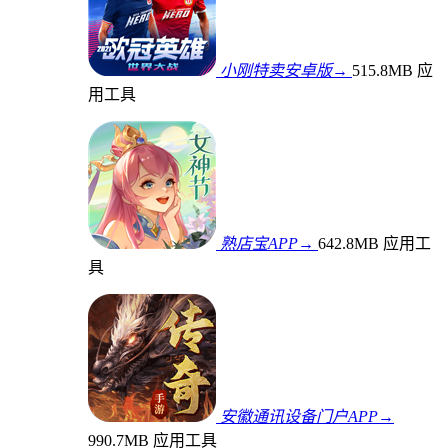
小刚特卖安卓版→
515.8MB
应
用工具
熟店宝APP→
642.8MB
应用工
具
安徽通讯设备门户APP→
990.7MB
应用工具