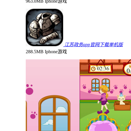
963.0MB
Iphone游戏
江苏政务app官网下载单机版
288.5MB
Iphone游戏