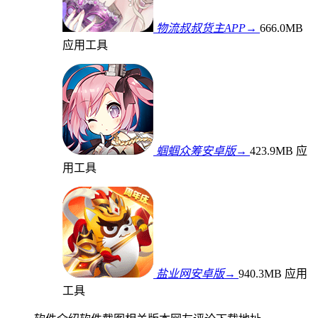
物流叔叔货主APP→
666.0MB
应用工具
蝈蝈众筹安卓版→
423.9MB
应
用工具
盐业网安卓版→
940.3MB
应用
工具