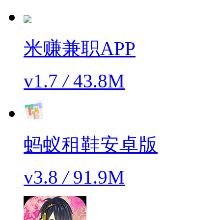
米赚兼职APP
v1.7
/
43.8M
蚂蚁租鞋安卓版
v3.8
/
91.9M