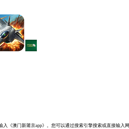
,输入《澳门新莆京app》。您可以通过搜索引擎搜索或直接输入网