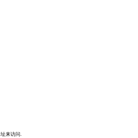
址来访问.