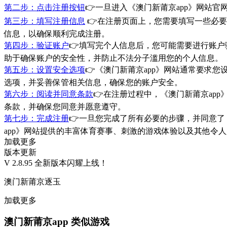
第二步：点击注册按钮
👉一旦进入《澳门新莆京app》网站
第三步：填写注册信息
👉在注册页面上，您需要填写一些必
信息，以确保顺利完成注册。
第四步：验证账户
👉填写完个人信息后，您可能需要进行账户
助于确保账户的安全性，并防止不法分子滥用您的个人信息。
第五步：设置安全选项
👉《澳门新莆京app》网站通常要求
选项，并妥善保管相关信息，确保您的账户安全。
第六步：阅读并同意条款
👉在注册过程中，《澳门新莆京ap
条款，并确保您同意并愿意遵守。
第七步：完成注册
👉一旦您完成了所有必要的步骤，并同意了
app》网站提供的丰富体育赛事、刺激的游戏体验以及其他令人
加载更多
版本更新
V 2.8.95 全新版本闪耀上线！
澳门新莆京逐玉
加载更多
澳门新莆京app 类似游戏