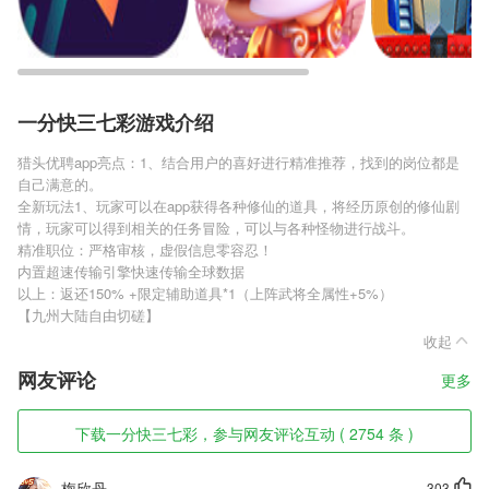
一分快三七彩游戏介绍
猎头优聘app亮点：1、结合用户的喜好进行精准推荐，找到的岗位都是
自己满意的。
全新玩法1、玩家可以在app获得各种修仙的道具，将经历原创的修仙剧
情，玩家可以得到相关的任务冒险，可以与各种怪物进行战斗。
精准职位：严格审核，虚假信息零容忍！
内置超速传输引擎快速传输全球数据
以上：返还150% +限定辅助道具*1（上阵武将全属性+5%）
【九州大陆自由切磋】
收起
网友评论
更多
下载一分快三七彩，参与网友评论互动 ( 2754 条 )
梅欣丹
303