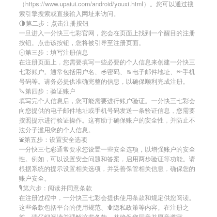
（https://www.upaiui.com/android/youxi.html）。您可以通过搜
索引擎搜索或直接输入网址来访问。
🌗第二步：点击注册按钮
一旦进入一分快三七彩官网，您会在页面上找到一个醒目的注册
按钮。点击该按钮，您将被引导至注册页面。
🕣第三步：填写注册信息
在注册页面上，您需要填写一些必要的个人信息来创建一分快三
七彩账户。通常包括用户名、🥣密码、🧂电子邮件地址、🔦手机
号码等。请务必提供准确完整的信息，以确保顺利完成注册。
🔪第四步：验证账户
填写完个人信息后，您可能需要进行账户验证。一分快三七彩会
向您提供的电子邮件地址或手机号码发送一条验证信息，您需要
按照提示进行验证操作。这有助于确保账户的安全性，并防止不
法分子滥用您的个人信息。
⛲️第五步：设置安全选项
一分快三七彩通常要求您设置一些安全选项，以增强账户的安全
性。例如，可以设置安全问题和答案，启用两步验证等功能。请
根据系统的提示设置相关选项，并妥善保管相关信息，确保您的
账户安全。
🎙第六步：阅读并同意条款
在注册过程中，一分快三七彩会提供使用条款和规定供您阅读。
这些条款包括平台的使用规范、🐜隐私政策等内容。在注册之
前，请仔细阅读并理解这些条款，并确保您同意并愿意遵守。