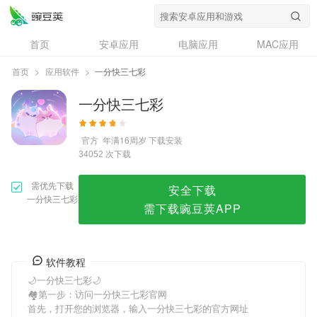
一分快三七彩
首页
安卓应用
电脑应用
MAC应用
资讯
专题
设计奖
创意应用
首页
>
应用软件
>
一分快三七彩
问答
一分快三七彩
官方
年满16周岁
下载安装
次下载
34052
需优先下载
安全下载
一分快三七彩
需下载豌豆荚APP
软件教程
🌙一分快三七彩🌙
🏘第一步：访问一分快三七彩官网
首先，打开您的浏览器，输入一分快三七彩的官方网址