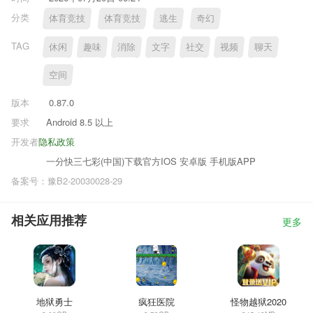
分类
体育竞技
体育竞技
逃生
奇幻
TAG
休闲
趣味
消除
文字
社交
视频
聊天
空间
版本
0.87.0
要求
Android 8.5 以上
开发者
隐私政策
一分快三七彩(中国)下载官方IOS 安卓版 手机版APP
备案号：豫B2-20030028-29
相关应用推荐
更多
地狱勇士
疯狂医院
怪物越狱2020