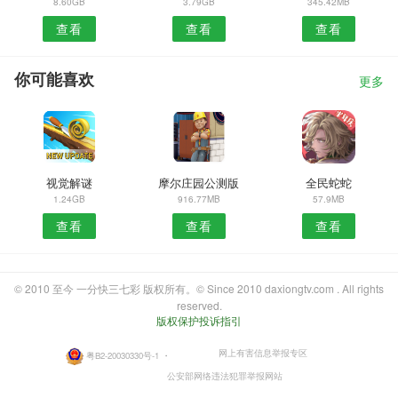
8.60GB
3.79GB
345.42MB
查看
查看
查看
你可能喜欢
更多
视觉解谜
摩尔庄园公测版
全民蛇蛇
1.24GB
916.77MB
57.9MB
查看
查看
查看
© 2010 至今 一分快三七彩 版权所有。© Since 2010 daxiongtv.com . All rights
reserved.
版权保护投诉指引
网上有害信息举报专区
粤B2-20030330号-1
・
公安部网络违法犯罪举报网站