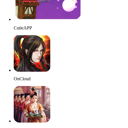
CutieAPP
OnCloud