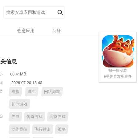
创意应用
问答
相关信息
扫一扫安装
小
60.41MB
e星体育发现更多
间
2026-07-20 18:43
类
模拟
逃生
网络游戏
其他游戏
AG
养成
传奇游戏
宠物养成
动作竞技
飞行射击
策略