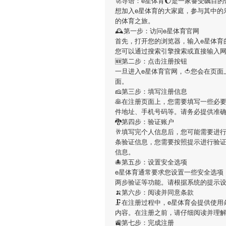
🚀导语：
e星体育
🌔是一家备受瞩目
想加入
e星体育
的大家庭，参与其中的
的体育之旅。
🕰第一步：访问e星体育官网
首先，打开您的浏览器，输入
e星体育
您可以通过搜索引擎搜索或直接输入
🆕第二步：点击注册按钮
一旦进入
e星体育
官网，🍅您会在页
面。
🧀第三步：填写注册信息
🥞在注册页面上，您需要填写一些必
件地址、手机号码等。请务必提供准
🐉第四步：验证账户
🥂填写完个人信息后，您可能需要进
条验证信息，您需要按照提示进行验
信息。
🐙第五步：设置安全选项
e星体育
通常要求您设置一些安全选项
两步验证等功能。请根据系统的提示
🍌第六步：阅读并同意条款
🗜在注册过程中，
e星体育
会提供使用
内容。在注册之前，请仔细阅读并理
🚉第七步：完成注册