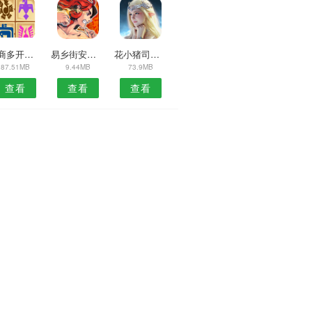
微商多开精灵APP
易乡街安卓版
花小猪司机端安卓版
87.51MB
9.44MB
73.9MB
查看
查看
查看