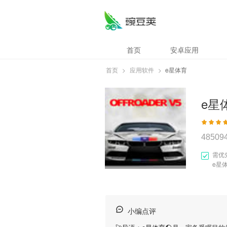
首页
安卓应用
首页
>
应用软件
>
e星体育
e星
48509
需优
e星
小编点评