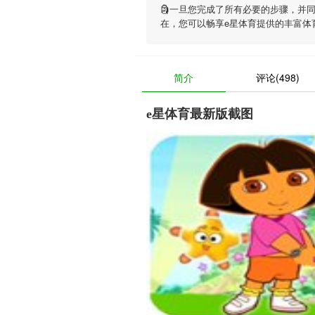
🗿一旦您完成了所有必要的步骤，并
在，您可以畅享
e星体育
提供的丰富体
简介
评论(498)
e星体育最新版截图