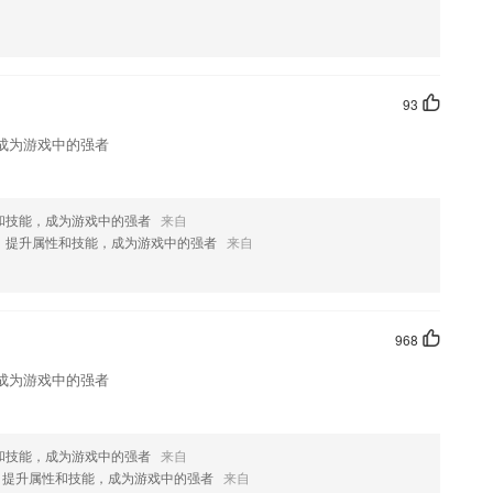
子听得更清楚，学的更准确。
分优质的操作，使用方便简单。
93
资源。知识、学习、工作机会等都在这里
成为游戏中的强者
，抛弃死记硬背的学习方式
玩法，更加吸引玩家加入。
和技能，成为游戏中的强者
来自
，提升属性和技能，成为游戏中的强者
来自
%
968
成为游戏中的强者
户信息”页面才能刷新权限的问题
和技能，成为游戏中的强者
来自
，提升属性和技能，成为游戏中的强者
来自