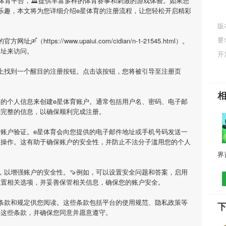
的体育平台，🏛提供丰富多样的体育赛事和刺激的游戏体验。如果您
乐趣，本文将为您详细介绍
e星体育
的注册流程，让您轻松开启精彩
版
要
的官方网址🛶（https://www.upaiui.com/cidian/n-1-21545.html）。
网址来访问。
开
面上找到一个醒目的注册按钮。点击该按钮，您将被引导至注册页
要的个人信息来创建
e星体育
账户。通常包括用户名、密码、电子邮
确完整的信息，以确保顺利完成注册。
行账户验证。
e星体育
会向您提供的电子邮件地址或手机号码发送一
证操作。这有助于确保账户的安全性，并防止不法分子滥用您的个人
，以增强账户的安全性。🍠例如，可以设置安全问题和答案，启用
设置相关选项，并妥善保管相关信息，确保您的账户安全。
条款和规定供您阅读。这些条款包括平台的使用规范、隐私政策等
解这些条款，并确保您同意并愿意遵守。