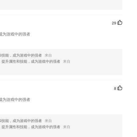
款软件，您可以到应用商店进行打分评论，说出您的使用经历，以帮助
29
成为游戏中的强者
和技能，成为游戏中的强者
来自
，提升属性和技能，成为游戏中的强者
来自
8
成为游戏中的强者
和技能，成为游戏中的强者
来自
，提升属性和技能，成为游戏中的强者
来自