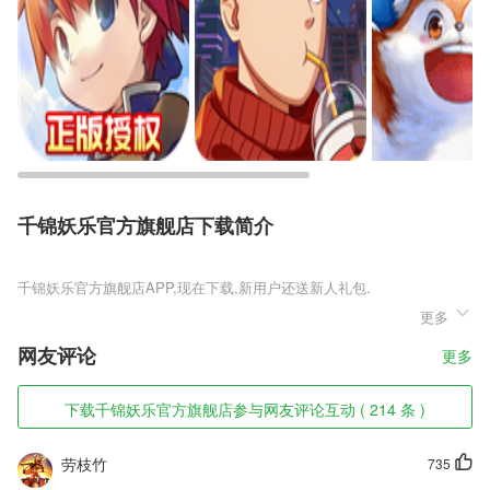
千锦妖乐官方旗舰店下载简介
千锦妖乐官方旗舰店
更多
千锦妖乐官方旗舰店是一款非常优秀的仙侠手游，画风也是非常精致而且
充满了古韵，在这款游戏中你可以充分地体验仙侠世界的各种美丽，并且
网友评论
更多
在其中任意遨游。在这里你可以自由地选择喜欢的门派和套装，并且在游
戏中进行非常自由的外观和战斗搭配。
下载千锦妖乐官方旗舰店参与网友评论互动 ( 214 条 )
千锦妖乐官方旗舰店软件特色
1,●新增大量热门日漫、彩漫、经典漫画，紧随网络同步更新
劳枝竹
735