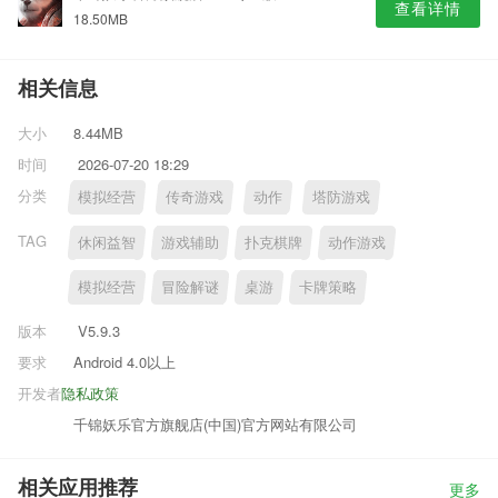
查看详情
18.50MB
相关信息
大小
8.44MB
时间
2026-07-20 18:29
分类
模拟经营
传奇游戏
动作
塔防游戏
TAG
休闲益智
游戏辅助
扑克棋牌
动作游戏
模拟经营
冒险解谜
桌游
卡牌策略
版本
V5.9.3
要求
Android 4.0以上
开发者
隐私政策
千锦妖乐官方旗舰店(中国)官方网站有限公司
相关应用推荐
更多