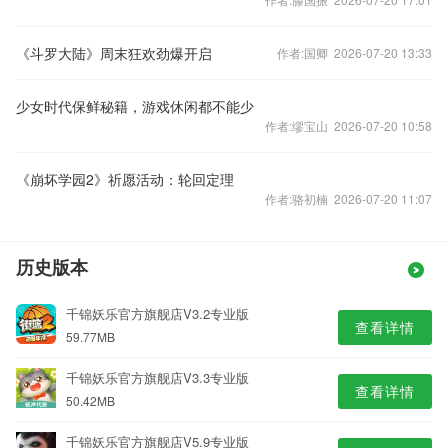
《斗罗大陆》周末狂欢劲爆开启
作者:国卿 2026-07-20 13:33
少女时代保鲜秘籍，游戏休闲都不能少
作者:缪宝山 2026-07-20 10:58
《崩坏学园2》祈愿活动：轮回定理
作者:骆初楠 2026-07-20 11:07
历史版本
千锦妖乐官方旗舰店V3.2专业版
查看详情
59.77MB
千锦妖乐官方旗舰店V3.3专业版
查看详情
50.42MB
千锦妖乐官方旗舰店V5.9专业版