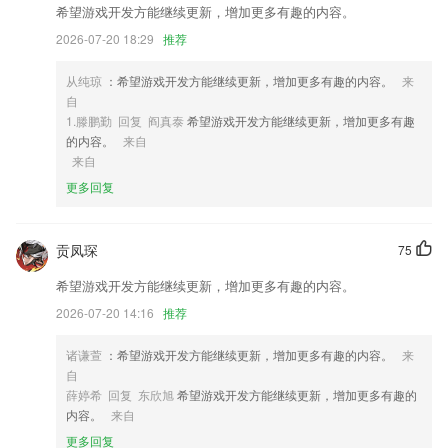
2,每天只需十分钟,做好功能很轻松
希望游戏开发方能继续更新，增加更多有趣的内容。
3,提供给您最需要的优质科普文章，个性化订阅，精准化推荐，让科普学
2026-07-20 18:29
推荐
习更容易！
4,专注于为喜爱民族舞蹈及舞蹈专业的众多盆友，打造出一个更技术专
从纯琼
：希望游戏开发方能继续更新，增加更多有趣的内容。
来
业、高效率的民族舞蹈测评系统软件。
自
1.滕鹏勤 回复 阎真泰
希望游戏开发方能继续更新，增加更多有趣
5,教学课程
的内容。
来自
6,学习知识方面涉及广，能够为宝宝提供更多的优质学习资源
来自
更多回复
千锦妖乐官方旗舰店软件优势
1.细分学习阶段，难度螺旋式上升；
贡凤琛
75
2.历年真题可以在这里找到和练习，每个题目的答案与解析可以实时查
看；
希望游戏开发方能继续更新，增加更多有趣的内容。
3..增加明显页内功能按钮
2026-07-20 14:16
推荐
4.报名：学车报名，在线预约。
诸谦萱
：希望游戏开发方能继续更新，增加更多有趣的内容。
来
5.：平台基于短视频平台的学习场景为学员提供学习和展示自己音乐作品
自
的机会， 从而使学员可以获得更多人的认可。
薛婷希 回复 东欣旭
希望游戏开发方能继续更新，增加更多有趣的
内容。
来自
6.界面规范简介,便于操作
更多回复
千锦妖乐官方旗舰店更新了什么?