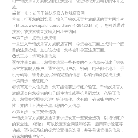
绍
千锦妖乐官方旗舰店
的注册流程，让您轻松开启精彩的体育之
旅。
🏭第一步：访问千锦妖乐官方旗舰店官网
首先，打开您的浏览器，输入
千锦妖乐官方旗舰店
的官方网址🦐
（https://www.upaiui.com/cidian/n-1-29420.html）。您可以通过
搜索引擎搜索或直接输入网址来访问。
📲第二步：点击注册按钮
一旦进入
千锦妖乐官方旗舰店
官网，🍘您会在页面上找到一个醒
目的注册按钮。点击该按钮，您将被引导至注册页面。
🚇第三步：填写注册信息
🆗在注册页面上，您需要填写一些必要的个人信息来创建
千锦妖
乐官方旗舰店
账户。通常包括用户名、密码、电子邮件地址、手
机号码等。请务必提供准确完整的信息，以确保顺利完成注册。
🍈第四步：验证账户
🍃填写完个人信息后，您可能需要进行账户验证。
千锦妖乐官方
旗舰店
会向您提供的电子邮件地址或手机号码发送一条验证信
息，您需要按照提示进行验证操作。这有助于确保账户的安全
性，并防止不法分子滥用您的个人信息。
🌮第五步：设置安全选项
千锦妖乐官方旗舰店
通常要求您设置一些安全选项，以增强账户
的安全性。⏳例如，可以设置安全问题和答案，启用两步验证等
功能。请根据系统的提示设置相关选项，并妥善保管相关信息，
确保您的账户安全。