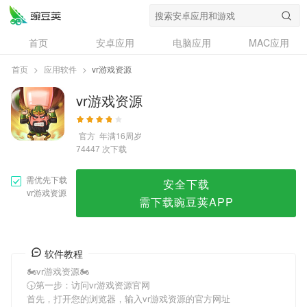
vr游戏资源
首页
安卓应用
电脑应用
MAC应用
资讯
专题
设计奖
创意应用
首页
>
应用软件
>
vr游戏资源
问答
vr游戏资源
官方
年满16周岁
次下载
74447
需优先下载
安全下载
vr游戏资源
需下载豌豆荚APP
软件教程
🏍vr游戏资源🏍
🕟第一步：访问vr游戏资源官网
首先，打开您的浏览器，输入vr游戏资源的官方网址