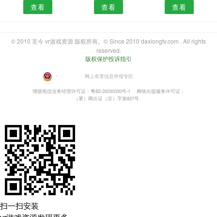
查看
查看
查看
© 2010 至今 vr游戏资源 版权所有。© Since 2010 daxiongtv.com . All rights
reserved.
版权保护投诉指引
・
网上有害信息举报专区
增值电信业务经营许可证：粤B2-20030330号-1
网络出版服务许可证：
（署）网出证（京）字第827号
扫一扫安装