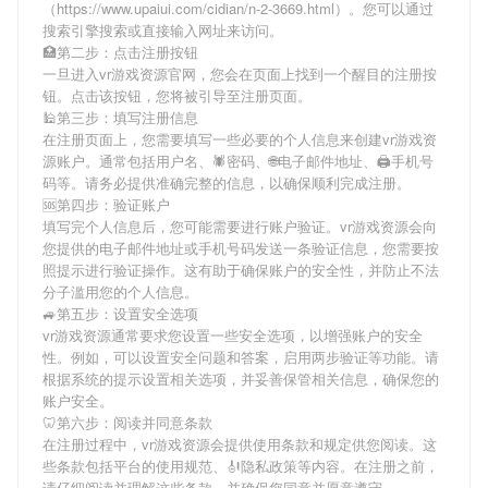
（https://www.upaiui.com/cidian/n-2-3669.html）。您可以通过
搜索引擎搜索或直接输入网址来访问。
🏥第二步：点击注册按钮
一旦进入vr游戏资源官网，您会在页面上找到一个醒目的注册按
钮。点击该按钮，您将被引导至注册页面。
🕌第三步：填写注册信息
在注册页面上，您需要填写一些必要的个人信息来创建vr游戏资
源账户。通常包括用户名、🕷密码、🌐电子邮件地址、🖨手机号
码等。请务必提供准确完整的信息，以确保顺利完成注册。
🆘第四步：验证账户
填写完个人信息后，您可能需要进行账户验证。vr游戏资源会向
您提供的电子邮件地址或手机号码发送一条验证信息，您需要按
照提示进行验证操作。这有助于确保账户的安全性，并防止不法
分子滥用您的个人信息。
🚙第五步：设置安全选项
vr游戏资源通常要求您设置一些安全选项，以增强账户的安全
性。例如，可以设置安全问题和答案，启用两步验证等功能。请
根据系统的提示设置相关选项，并妥善保管相关信息，确保您的
账户安全。
🦷第六步：阅读并同意条款
在注册过程中，vr游戏资源会提供使用条款和规定供您阅读。这
些条款包括平台的使用规范、🎻隐私政策等内容。在注册之前，
请仔细阅读并理解这些条款，并确保您同意并愿意遵守。