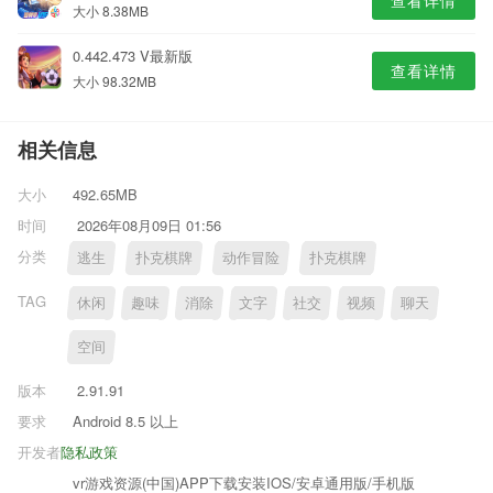
查看详情
大小 8.38MB
0.442.473 V最新版
查看详情
大小 98.32MB
相关信息
大小
492.65MB
时间
2026年08月09日 01:56
分类
逃生
扑克棋牌
动作冒险
扑克棋牌
TAG
休闲
趣味
消除
文字
社交
视频
聊天
空间
版本
2.91.91
要求
Android 8.5 以上
开发者
隐私政策
vr游戏资源(中国)APP下载安装IOS/安卓通用版/手机版