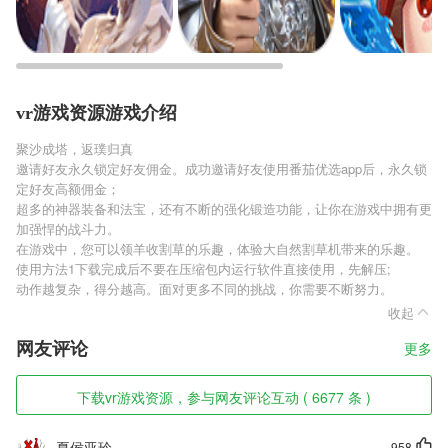
vr游戏资源游戏介绍
聚沙成塔，返璞归真
邀请好友永久锁定好友佣金。成功邀请好友使用番茄优选app后，永久锁
定好友高额佣金；
超多的神器装备和法宝，还有不断的强化锻造功能，让你在游戏中拥有更
加强悍的战斗力。
在游戏中，您可以领羊收割草的乐趣，体验大自然割草机带来的乐趣。
使用方法1下载完成后不要在压缩包内运行软件直接使用，先解压;
动作越复杂，得分越高。面对更多不同的挑战，你需要不断努力。
收起
网友评论
更多
下载vr游戏资源，参与网友评论互动 ( 6677 条 )
夏侯亚玲
958