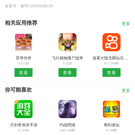
备案号：豫B2-20030028-29
相关应用推荐
更多
苍穹传奇
飞行植物僵尸战争
迷雾大陆无限钻石金币资源版
5.31GB
5.3GB
671.35MB
查看
查看
查看
你可能喜欢
更多
天剑奇侠录手游
约战吧喵
蜀剑凌仙
8.13GB
593.19MB
47.9MB