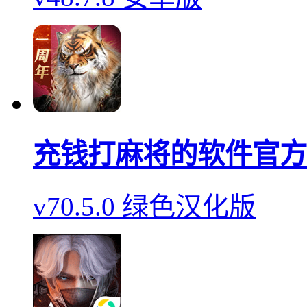
充钱打麻将的软件官方
v70.5.0 绿色汉化版