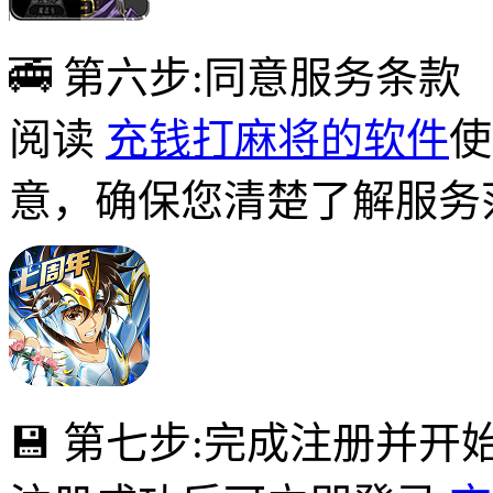
🚎 第六步:同意服务条款
阅读
充钱打麻将的软件
使
意，确保您清楚了解服务
💾 第七步:完成注册并开