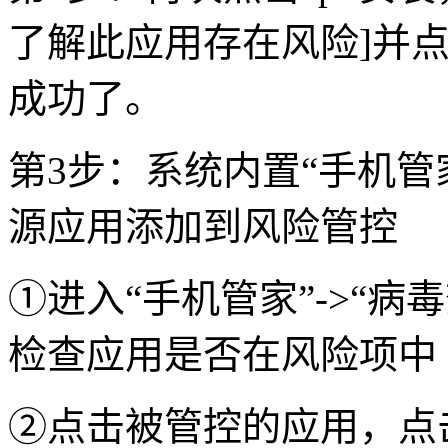
了解此应用存在风险]并点
成功了。
第3步：系统内置“手机管
源应用添加到风险管控
①进入“手机管家”->“病毒
检查应用是否在风险项中
②点击被管控的应用，点