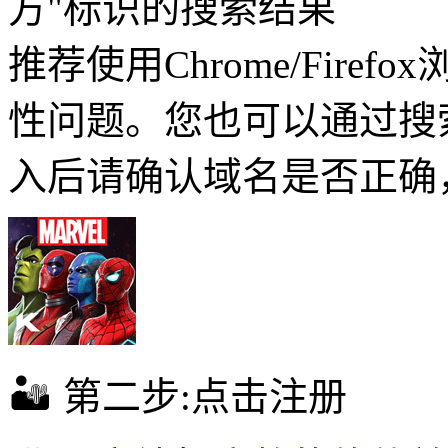
方"标识的搜索结果
推荐使用Chrome/Fire
性问题。您也可以通过搜
入后请确认域名是否正确
🏜 第二步:点击注册