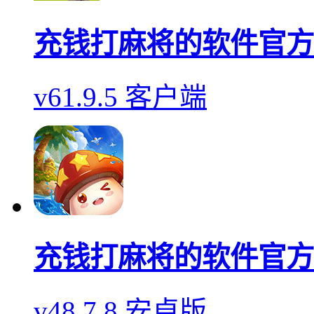
充钱打麻将的软件官方
v61.9.5 客户端
充钱打麻将的软件官方
v48.7.8 安卓版