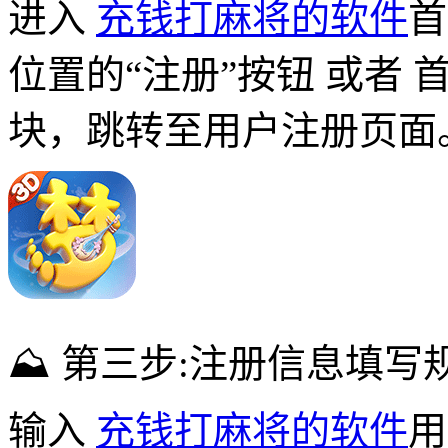
进入
充钱打麻将的软件
首
位置的“注册”按钮 或者 
块，跳转至用户注册页面
⛰ 第三步:注册信息填写
输入
充钱打麻将的软件
用