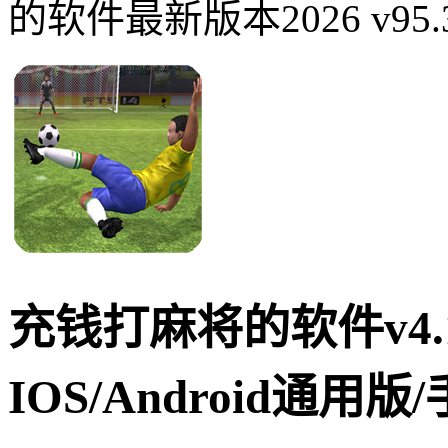
的软件最新版本2026 v95.
充钱打麻将的软件v4.1
IOS/Android通用版