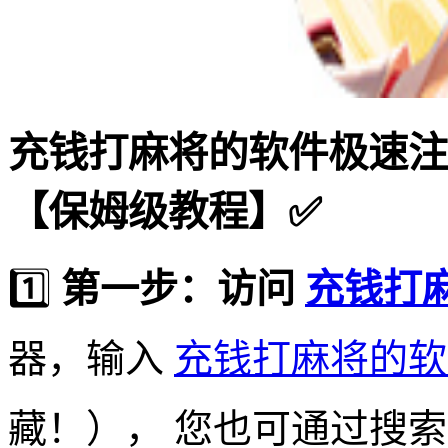
充钱打麻将的软件极速注
【保姆级教程】✅
1️⃣
第一步：访问
充钱打
器，输入
充钱打麻将的软
藏！）， 您也可通过搜