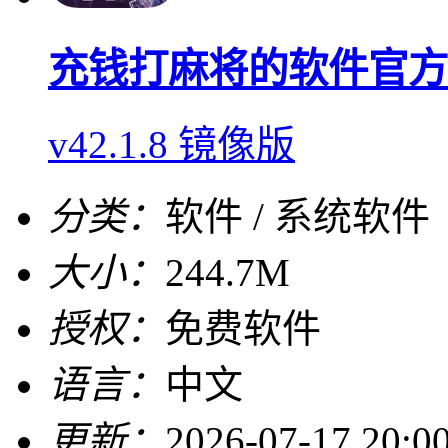
充钱打麻将的软件官方
v42.1.8 镜像版
分类：
软件 / 系统软件
大小：
244.7M
授权：
免费软件
语言：
中文
更新：
2026-07-17 20:0