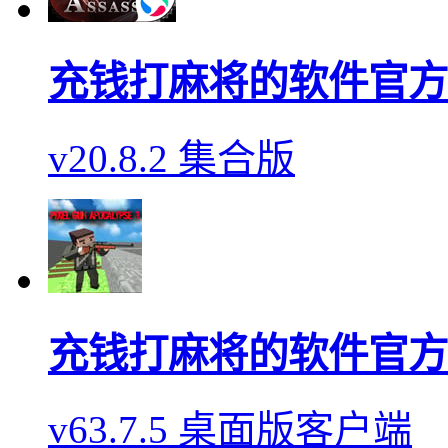
充钱打麻将的软件官方
v20.8.2 集合版
充钱打麻将的软件官方
v63.7.5 桌面版客户端