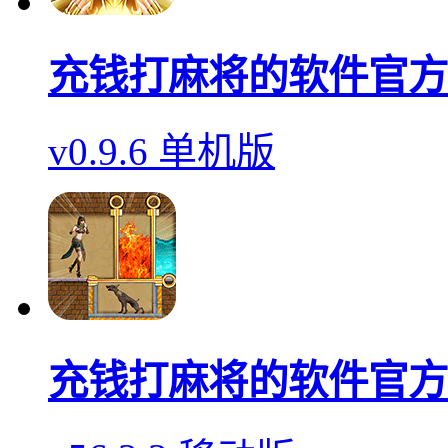
充钱打麻将的软件官方
v0.9.6 单机版
充钱打麻将的软件官方