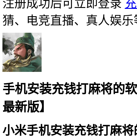
注册成功后可立即登录
充
猜、电竞直播、真人娱乐
手机安装充钱打麻将的软
最新版】
小米手机安装充钱打麻将