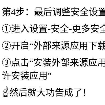
第4步：最后调整安全设
①进入设置-安全-更多安
②开启“外部来源应用下载
③点击“安装外部来源应用
许安装应用”
☝️然后就大功告成了！