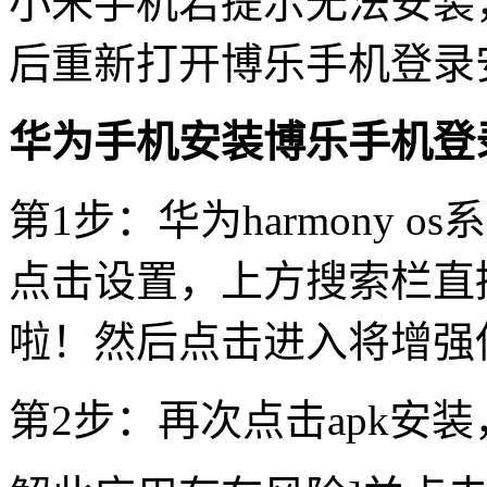
小米手机若提示无法安装
后重新打开博乐手机登录
华为手机安装博乐手机登
第1步：华为harmony 
点击设置，上方搜索栏直
啦！然后点击进入将增强
第2步：再次点击apk安装