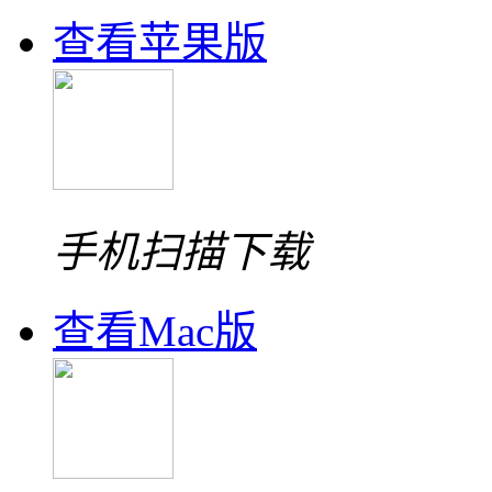
查看苹果版
手机扫描下载
查看Mac版