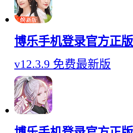
博乐手机登录官方正版
v12.3.9 免费最新版
博乐手机登录官方正版