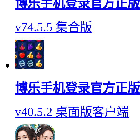
博乐手机登录官方正版
v74.5.5 集合版
博乐手机登录官方正版
v40.5.2 桌面版客户端