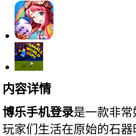
内容详情
博乐手机登录
是一款非常
玩家们生活在原始的石器