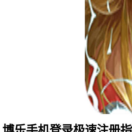
博乐手机登录极速注册指