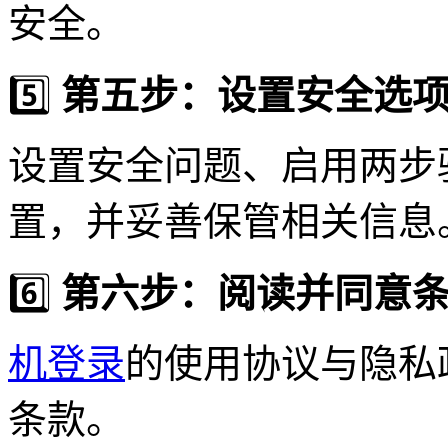
安全。
5️⃣
第五步：设置安全选
设置安全问题、启用两步
置，并妥善保管相关信息
6️⃣
第六步：阅读并同意
机登录
的使用协议与隐私
条款。