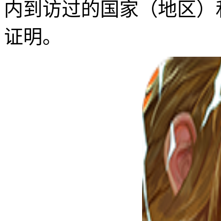
内到访过的国家（地区）
证明。