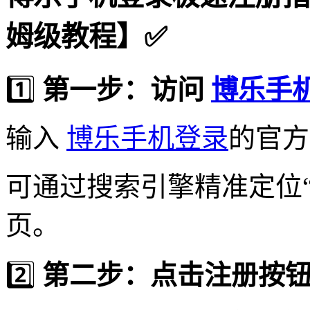
姆级教程】✅
1️⃣
第一步：访问
博乐手
输入
博乐手机登录
的官方
可通过搜索引擎精准定位“
页。
2️⃣
第二步：点击注册按