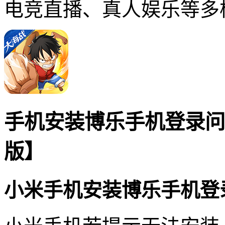
电竞直播、真人娱乐等多
手机安装博乐手机登录问
版】
小米手机安装博乐手机登