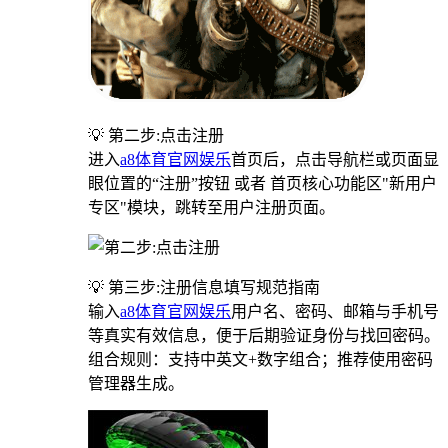
💡 第二步:点击注册
进入
a8体育官网娱乐
首页后，点击导航栏或页面显
眼位置的“注册”按钮 或者 首页核心功能区"新用户
专区"模块，跳转至用户注册页面。
💡 第三步:注册信息填写规范指南
输入
a8体育官网娱乐
用户名、密码、邮箱与手机号
等真实有效信息，便于后期验证身份与找回密码。
组合规则：支持中英文+数字组合；推荐使用密码
管理器生成。