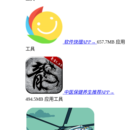
软件快理APP→
657.7MB
应用
工具
中医保健养生推荐APP→
494.5MB
应用工具