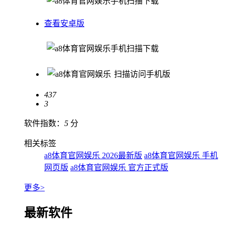
手机扫描下载
查看安卓版
手机扫描下载
扫描访问手机版
437
3
软件指数：
5
分
相关标签
a8体育官网娱乐 2026最新版
a8体育官网娱乐 手机
网页版
a8体育官网娱乐 官方正式版
更多>
最新软件