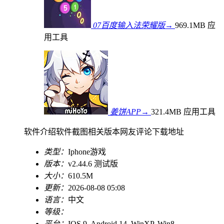
07百度输入法荣耀版→
969.1MB
应
用工具
姜饼APP→
321.4MB
应用工具
软件介绍
软件截图
相关版本
网友评论
下载地址
类型：
Iphone游戏
版本：
v2.44.6 测试版
大小：
610.5M
更新：
2026-08-08 05:08
语言：
中文
等级：
平台：
IOS 9, Android 14, WinXP, Win8