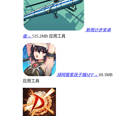
新雨计步安卓
版→
535.2MB
应用工具
绿网管家孩子端APP→
69.3MB
应用工具