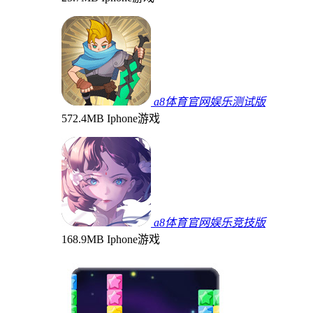
a8体育官网娱乐测试版
572.4MB
Iphone游戏
a8体育官网娱乐竞技版
168.9MB
Iphone游戏