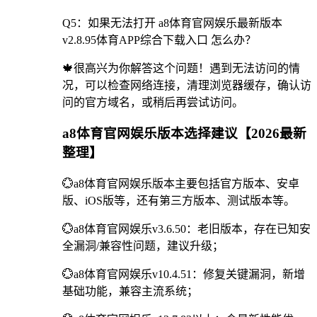
Q5：如果无法打开 a8体育官网娱乐最新版本
v2.8.95体育APP综合下载入口 怎么办？
🍁很高兴为你解答这个问题！遇到无法访问的情
况，可以检查网络连接，清理浏览器缓存，确认访
问的官方域名，或稍后再尝试访问。
a8体育官网娱乐版本选择建议【2026最新
整理】
💮a8体育官网娱乐版本主要包括官方版本、安卓
版、iOS版等，还有第三方版本、测试版本等。
💮a8体育官网娱乐v3.6.50：老旧版本，存在已知安
全漏洞/兼容性问题，建议升级；
💮a8体育官网娱乐v10.4.51：修复关键漏洞，新增
基础功能，兼容主流系统；