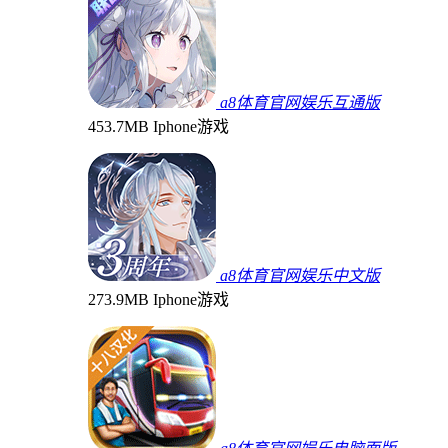
a8体育官网娱乐互通版
453.7MB
Iphone游戏
a8体育官网娱乐中文版
273.9MB
Iphone游戏