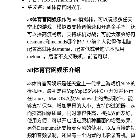
中文名：
a8体育官网娱乐
a8体育官网娱乐
作为nds模拟器，可以玩很多任天
堂上的游戏，模拟器支持调倍速和开启金手指，还
可以提高流畅度，支持联机对战；可能大家会好奇
desmume和melonds哪个好？小编个人觉得你电脑
配置高就用desmume，配置低或者笔记本就用
melonds，后者不支持联机，前者可以。
a8体育官网娱乐介绍
a8体育官网娱乐是任天堂上一代掌上游戏机NDS的
模拟器，最初是由YopYop156使用C++开发并运行
在Linux，Mac OS以及Windows上的免费软件，能
够支持保存、增加屏幕的大小、支持的过滤器，从
而提高图像质量。同时兼容性高，模拟界面友好，
使用方便，可以开启超过原机种画面的增强效果。
另外Desmume还支持麦克风的使用，以及直接的视
频和音频录制，还具有一个内置的电影录音机，算