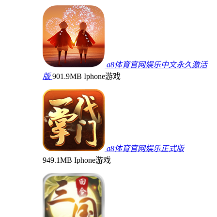
a8体育官网娱乐中文永久激活
版
901.9MB
Iphone游戏
a8体育官网娱乐正式版
949.1MB
Iphone游戏