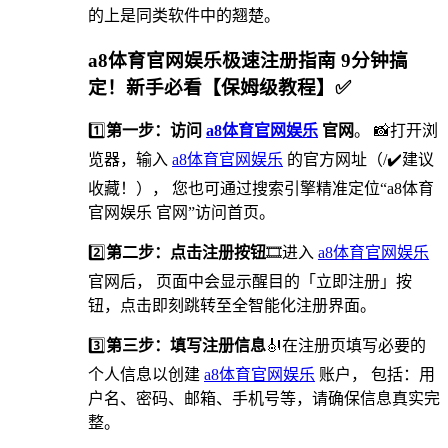
的上是同类软件中的翘楚。
a8体育官网娱乐极速注册指南 9分钟搞
定！新手必看【保姆级教程】✅
1️⃣
第一步：访问
a8体育官网娱乐
官网
。 📸打开浏
览器，输入
a8体育官网娱乐
的官方网址（/✔️建议
收藏！）， 您也可通过搜索引擎精准定位“a8体育
官网娱乐 官网”访问首页。
2️⃣
第二步：点击注册按钮
🎞进入
a8体育官网娱乐
官网后， 页面中会显示醒目的「立即注册」按
钮，点击即刻跳转至全智能化注册界面。
3️⃣
第三步：填写注册信息
🎻在注册页填写必要的
个人信息以创建
a8体育官网娱乐
账户， 包括：用
户名、密码、邮箱、手机号等，请确保信息真实完
整。