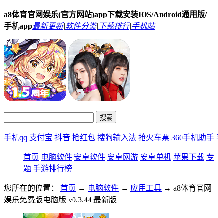
a8体育官网娱乐(官方网站)app下载安装IOS/Android通用版/
手机app
最新更新
|
软件分类
|
下载排行
|
手机站
手机qq
支付宝
抖音
抢红包
搜狗输入法
抢火车票
360手机助手
首页
电脑软件
安卓软件
安卓网游
安卓单机
苹果下载
专
题
手游排行榜
您所在的位置：
首页
→
电脑软件
→
应用工具
→ a8体育官网
娱乐免费版电脑版 v0.3.44 最新版