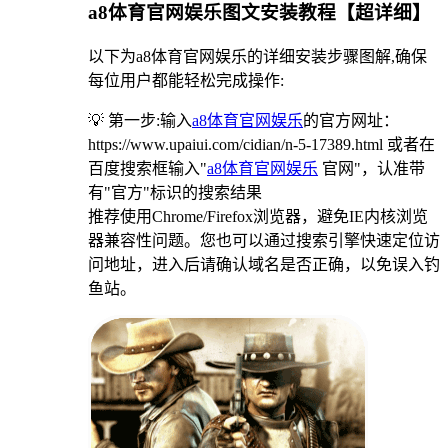
a8体育官网娱乐图文安装教程【超详细】
以下为a8体育官网娱乐的详细安装步骤图解,确保
每位用户都能轻松完成操作:
💡 第一步:输入
a8体育官网娱乐
的官方网址：
https://www.upaiui.com/cidian/n-5-17389.html 或者在
百度搜索框输入"
a8体育官网娱乐
官网"，认准带
有"官方"标识的搜索结果
推荐使用Chrome/Firefox浏览器，避免IE内核浏览
器兼容性问题。您也可以通过搜索引擎快速定位访
问地址，进入后请确认域名是否正确，以免误入钓
鱼站。