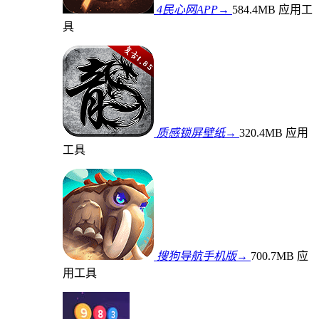
4民心网APP→
584.4MB
应用工
具
质感锁屏壁纸→
320.4MB
应用
工具
搜狗导航手机版→
700.7MB
应
用工具