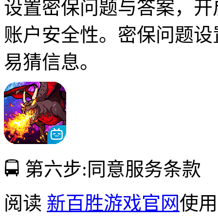
设置密保问题与答案，开
账户安全性。密保问题设
易猜信息。
🚍 第六步:同意服务条款
阅读
新百胜游戏官网
使用