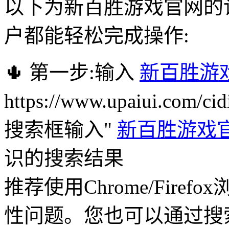
以下为新百胜游戏官网的
户都能轻松完成操作:
🌵 第一步:输入
新百胜游
https://www.upaiui.com/
搜索框输入"
新百胜游戏
识的搜索结果
推荐使用Chrome/Fire
性问题。您也可以通过搜