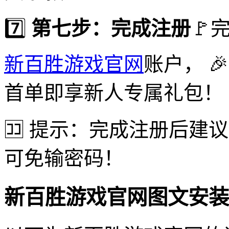
7️⃣
第七步：完成注册
🚩
新百胜游戏官网
账户， 
首单即享新人专属礼包！
🈁 提示：完成注册后建
可免输密码！
新百胜游戏官网图文安装