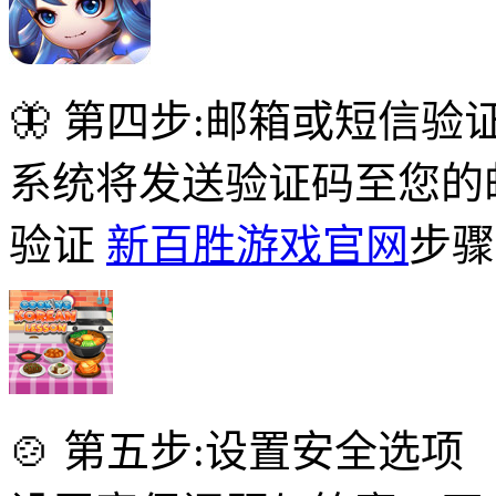
🦋 第四步:邮箱或短信验
系统将发送验证码至您的
验证
新百胜游戏官网
步骤
🍲 第五步:设置安全选项