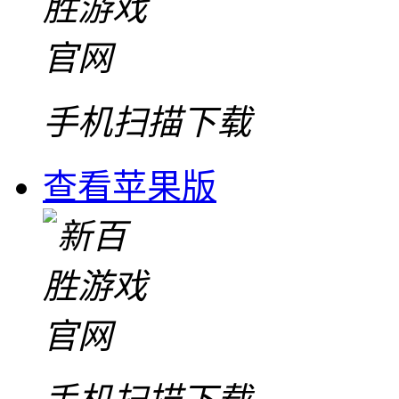
手机扫描下载
查看苹果版