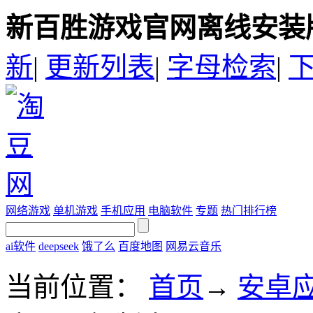
新百胜游戏官网离线安装版
新
|
更新列表
|
字母检索
|
网络游戏
单机游戏
手机应用
电脑软件
专题
热门排行榜
ai软件
deepseek
饿了么
百度地图
网易云音乐
当前位置：
首页
→
安卓