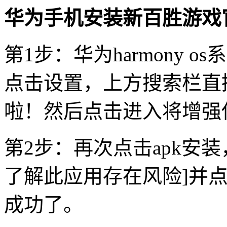
华为手机安装新百胜游戏
第1步：华为harmony 
点击设置，上方搜索栏直
啦！然后点击进入将增强
第2步：再次点击apk安装
了解此应用存在风险]并点
成功了。