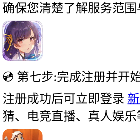
确保您清楚了解服务范围
💿 第七步:完成注册并开
注册成功后可立即登录
新
猜、电竞直播、真人娱乐