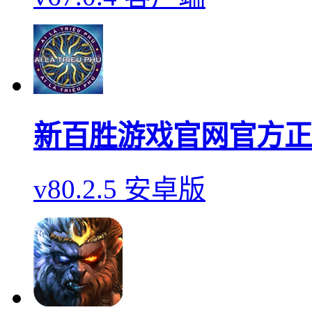
新百胜游戏官网官方正
v80.2.5 安卓版