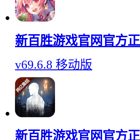
新百胜游戏官网官方正
v69.6.8 移动版
新百胜游戏官网官方正