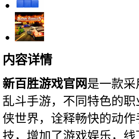
内容详情
新百胜游戏官网
是一款采
乱斗手游，不同特色的职
侠世界，诠释畅快的动作
技，增加了游戏娱乐，线