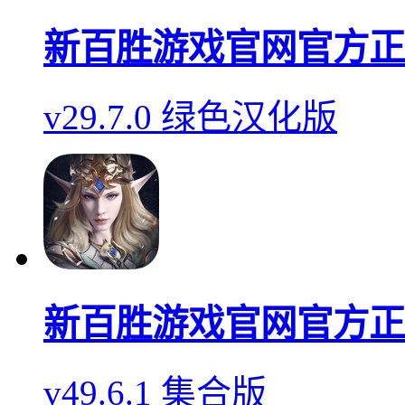
新百胜游戏官网官方正
v29.7.0 绿色汉化版
新百胜游戏官网官方正
v49.6.1 集合版