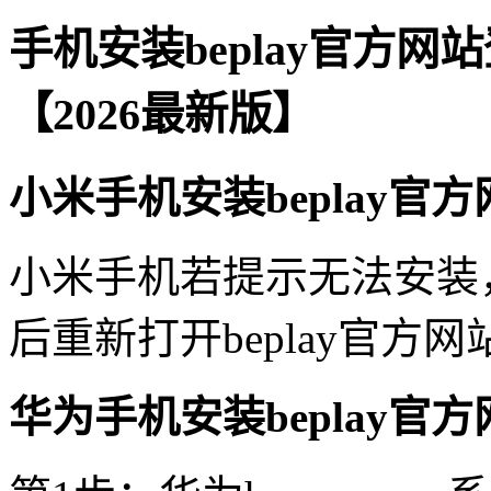
手机安装beplay官方
【2026最新版】
小米手机安装beplay官
小米手机若提示无法安装
后重新打开beplay官
华为手机安装beplay官