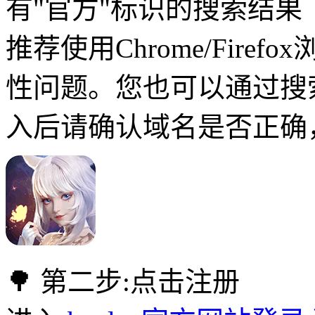
有"官方"标识的搜索结果
推荐使用Chrome/Fire
性问题。您也可以通过搜
入后请确认域名是否正确
🌳 第二步:点击注册