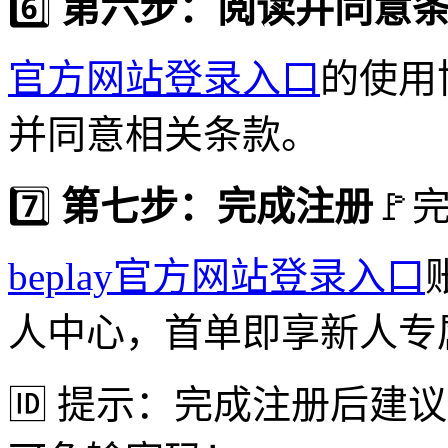
6️⃣
第六步：阅读并同意
官方网站登录入口
的使用
并同意相关条款。
7️⃣
第七步：完成注册
🚩
beplay官方网站登录入口
人中心，首单即享新人专
🆔 提示：完成注册后建