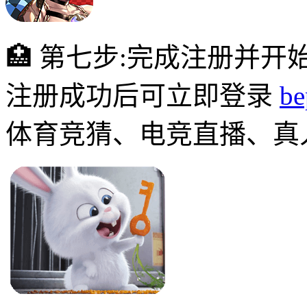
🏥 第七步:完成注册并开
注册成功后可立即登录
b
体育竞猜、电竞直播、真