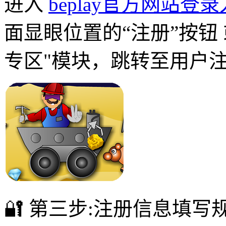
进入
beplay官方网站登
面显眼位置的“注册”按钮
专区"模块，跳转至用户
🔐 第三步:注册信息填写