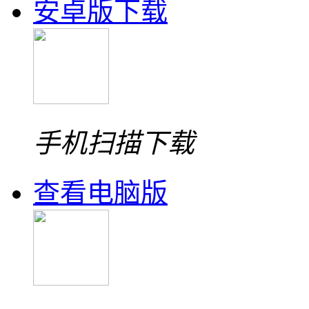
安卓版下载
手机扫描下载
查看电脑版