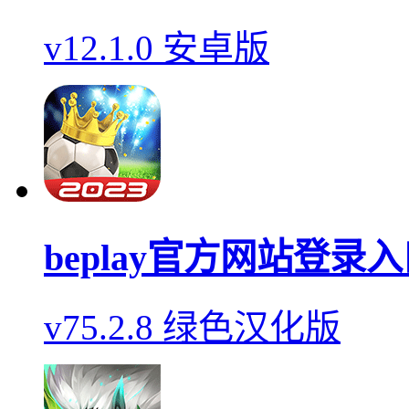
v12.1.0 安卓版
beplay官方网站登录
v75.2.8 绿色汉化版