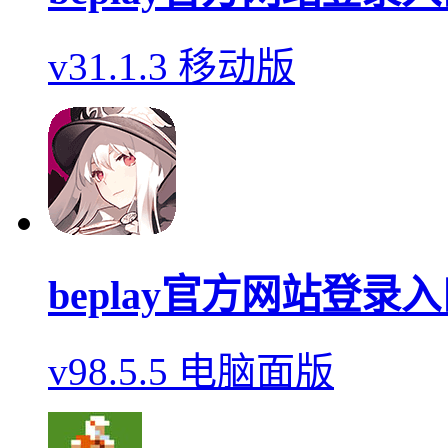
v31.1.3 移动版
beplay官方网站登录
v98.5.5 电脑面版