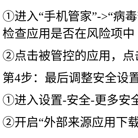
①进入“手机管家”->“病毒
检查应用是否在风险项中
②点击被管控的应用，点
第4步：最后调整安全设
①进入设置-安全-更多安
②开启“外部来源应用下载