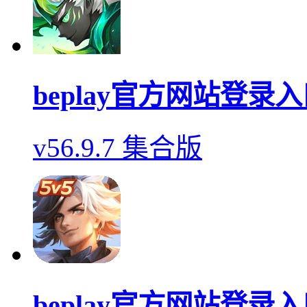
beplay官方网站登录
v56.9.7 集合版
beplay官方网站登录