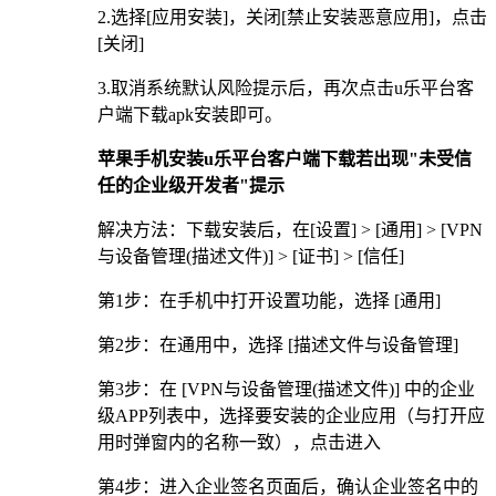
2.选择[应用安装]，关闭[禁止安装恶意应用]，点击
[关闭]
3.取消系统默认风险提示后，再次点击u乐平台客
户端下载apk安装即可。
苹果手机安装u乐平台客户端下载若出现"未受信
任的企业级开发者"提示
解决方法：下载安装后，在[设置] > [通用] > [VPN
与设备管理(描述文件)] > [证书] > [信任]
第1步：在手机中打开设置功能，选择 [通用]
第2步：在通用中，选择 [描述文件与设备管理]
第3步：在 [VPN与设备管理(描述文件)] 中的企业
级APP列表中，选择要安装的企业应用（与打开应
用时弹窗内的名称一致），点击进入
第4步：进入企业签名页面后，确认企业签名中的