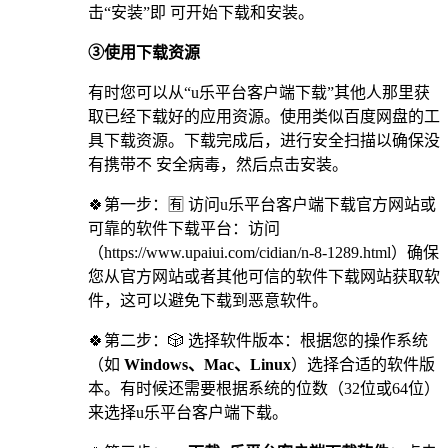
击“安装”即 可开始下载和安装。
③使用下载资源
有时您可以从“u乐平台客户端下载”其他人那里获
取已经下载好的应用资源。使用类似百度网盘的工
具下载资源。下载完成后，进行安全扫描以确保没
有携带不 安全病毒，然后点击安装。
🍀第一步：🈶 访问u乐平台客户端下载官方网站或
可靠的软件下载平台：访问
（https://www.upaiui.com/cidian/n-8-1289.html）确保
您从官方网站或者其他可信的软件下载网站获取软
件，这可以避免下载到恶意软件。
🍀第二步：🎲 选择软件版本：根据您的操作系统
（如
Windows、Mac、Linux
）选择合适的软件版
本。有时候还需要根据系统的位数（32位或64位）
来选择u乐平台客户端下载。