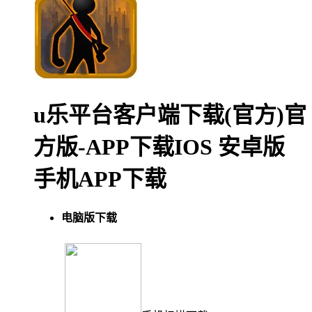
u乐平台客户端下载(官方)官
方版-APP下载IOS 安卓版
手机APP下载
电脑版下载