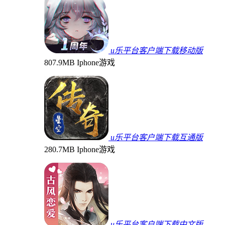
u乐平台客户端下载移动版
807.9MB
Iphone游戏
u乐平台客户端下载互通版
280.7MB
Iphone游戏
u乐平台客户端下载中文版