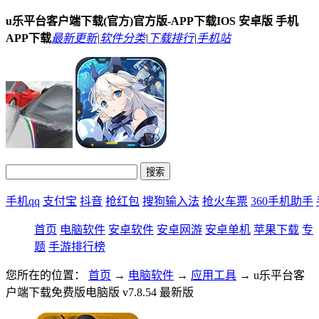
u乐平台客户端下载(官方)官方版-APP下载IOS 安卓版 手机
APP下载
最新更新
|
软件分类
|
下载排行
|
手机站
手机qq
支付宝
抖音
抢红包
搜狗输入法
抢火车票
360手机助手
首页
电脑软件
安卓软件
安卓网游
安卓单机
苹果下载
专
题
手游排行榜
您所在的位置：
首页
→
电脑软件
→
应用工具
→ u乐平台客
户端下载免费版电脑版 v7.8.54 最新版