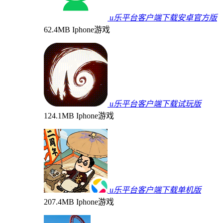
u乐平台客户端下载安卓官方版
62.4MB
Iphone游戏
u乐平台客户端下载试玩版
124.1MB
Iphone游戏
u乐平台客户端下载单机版
207.4MB
Iphone游戏