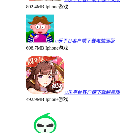
892.4MB
Iphone游戏
u乐平台客户端下载电脑面版
698.7MB
Iphone游戏
u乐平台客户端下载经典版
492.9MB
Iphone游戏