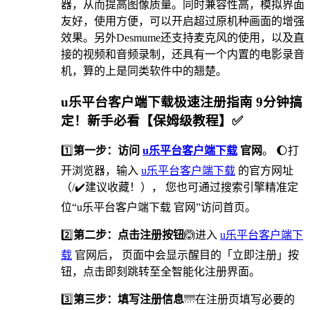
器，从而提高图像质量。同时兼容性高，模拟界面
友好，使用方便，可以开启超过原机种画面的增强
效果。另外Desmume还支持麦克风的使用，以及直
接的视频和音频录制，还具有一个内置的电影录音
机，算的上是同类软件中的翘楚。
u乐平台客户端下载极速注册指南 9分钟搞
定！新手必看【保姆级教程】✅
1️⃣
第一步：访问
u乐平台客户端下载
官网
。 🌔打
开浏览器，输入
u乐平台客户端下载
的官方网址
（/✔️建议收藏！）， 您也可通过搜索引擎精准定
位“u乐平台客户端下载 官网”访问首页。
2️⃣
第二步：点击注册按钮
🙆进入
u乐平台客户端下
载
官网后， 页面中会显示醒目的「立即注册」按
钮，点击即刻跳转至全智能化注册界面。
3️⃣
第三步：填写注册信息
🌁在注册页填写必要的