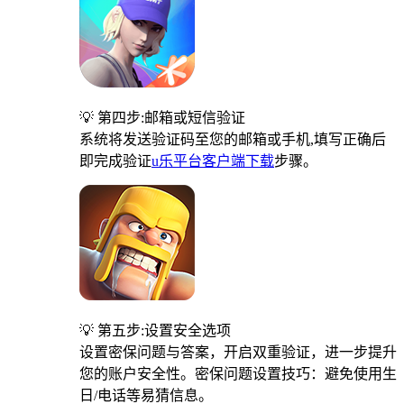
💡 第四步:邮箱或短信验证
系统将发送验证码至您的邮箱或手机,填写正确后
即完成验证
u乐平台客户端下载
步骤。
💡 第五步:设置安全选项
设置密保问题与答案，开启双重验证，进一步提升
您的账户安全性。密保问题设置技巧：避免使用生
日/电话等易猜信息。