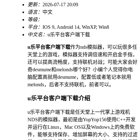
更新：
2026-07-17 20:09
语言：
中文
等级：
平台：
IOS 9, Android 14, WinXP, Win8
中文名：
u乐平台客户端下载
u乐平台客户端下载
作为nds模拟器，可以玩很多任
天堂上的游戏，模拟器支持调倍速和开启金手指，
还可以提高流畅度，支持联机对战；可能大家会好
奇desmume和melonds哪个好？小编个人觉得你电
脑配置高就用desmume，配置低或者笔记本就用
melonds，后者不支持联机，前者可以。
u乐平台客户端下载介绍
u乐平台客户端下载是任天堂上一代掌上游戏机
NDS的模拟器，最初是由YopYop156使用C++开发
并运行在Linux，Mac OS以及Windows上的免费软
件，能够支持保存、增加屏幕的大小、支持的过滤