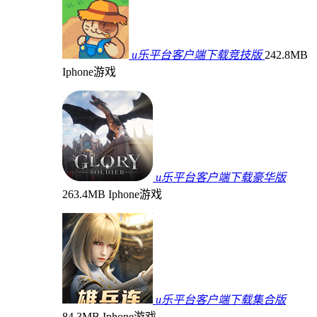
u乐平台客户端下载竞技版
242.8MB
Iphone游戏
u乐平台客户端下载豪华版
263.4MB
Iphone游戏
u乐平台客户端下载集合版
84.3MB
Iphone游戏