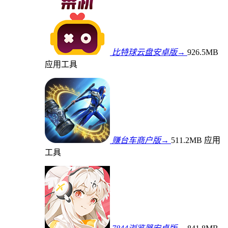
比特球云盘安卓版→
926.5MB
应用工具
赚台车商户版→
511.2MB
应用
工具