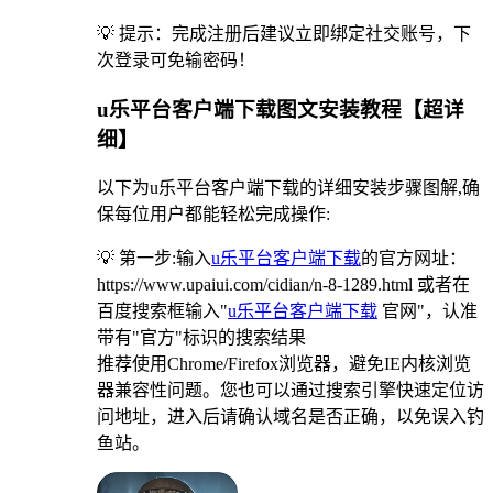
💡 提示：完成注册后建议立即绑定社交账号，下
次登录可免输密码！
u乐平台客户端下载图文安装教程【超详
细】
以下为u乐平台客户端下载的详细安装步骤图解,确
保每位用户都能轻松完成操作:
💡 第一步:输入
u乐平台客户端下载
的官方网址：
https://www.upaiui.com/cidian/n-8-1289.html 或者在
百度搜索框输入"
u乐平台客户端下载
官网"，认准
带有"官方"标识的搜索结果
推荐使用Chrome/Firefox浏览器，避免IE内核浏览
器兼容性问题。您也可以通过搜索引擎快速定位访
问地址，进入后请确认域名是否正确，以免误入钓
鱼站。