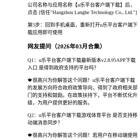
公司名称与应用名称【u乐平台客户端下载】后，
点击 [信任"Hangzhou Langhe Technology Co., Ltd."]
第5步：回到手机桌面，重新打开u乐平台客户端下
载应用即可使用
网友提问（2026年03月合集）
Q1：u乐平台客户端下载最新版本v2.8.95APP下载
入口 是得到政府支持的平台吗？
🍁很高兴为你解答这个问题！u乐平台客户端下载
的发展方向符合政府政策导向，得到了政府相关部
门的支持和鼓励。在政策扶持下，平台不断优化升
级，为用户提供更好的服务。
Q2：u乐平台客户端下载游戏体育平台 是否支持移
动端消息同步？
🍁很高兴为你解答这个问题！若用户在移动端使用