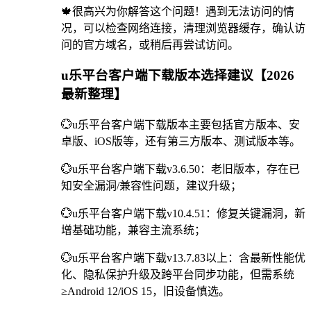
🍁很高兴为你解答这个问题！遇到无法访问的情
况，可以检查网络连接，清理浏览器缓存，确认访
问的官方域名，或稍后再尝试访问。
u乐平台客户端下载版本选择建议【2026
最新整理】
💮u乐平台客户端下载版本主要包括官方版本、安
卓版、iOS版等，还有第三方版本、测试版本等。
💮u乐平台客户端下载v3.6.50：老旧版本，存在已
知安全漏洞/兼容性问题，建议升级；
💮u乐平台客户端下载v10.4.51：修复关键漏洞，新
增基础功能，兼容主流系统；
💮u乐平台客户端下载v13.7.83以上：含最新性能优
化、隐私保护升级及跨平台同步功能，但需系统
≥Android 12/iOS 15，旧设备慎选。