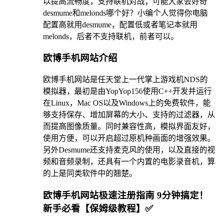
以提高流畅度，支持联机对战；可能大家会好奇
desmume和melonds哪个好？小编个人觉得你电脑
配置高就用desmume，配置低或者笔记本就用
melonds，后者不支持联机，前者可以。
欧博手机网站介绍
欧博手机网站是任天堂上一代掌上游戏机NDS的
模拟器，最初是由YopYop156使用C++开发并运行
在Linux，Mac OS以及Windows上的免费软件，能
够支持保存、增加屏幕的大小、支持的过滤器，从
而提高图像质量。同时兼容性高，模拟界面友好，
使用方便，可以开启超过原机种画面的增强效果。
另外Desmume还支持麦克风的使用，以及直接的视
频和音频录制，还具有一个内置的电影录音机，算
的上是同类软件中的翘楚。
欧博手机网站极速注册指南 9分钟搞定！
新手必看【保姆级教程】✅