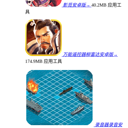
影觅安卓版→
40.2MB
应用工
具
万能遥控器柳富达安卓版→
174.9MB
应用工具
录音器录音安