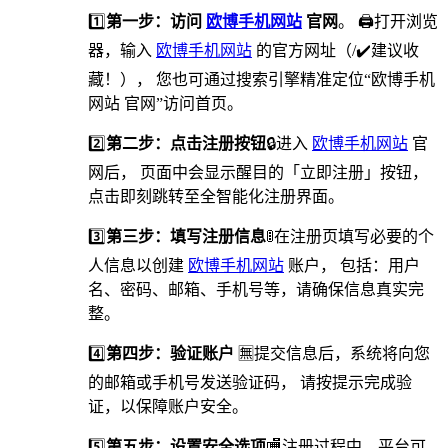
1️⃣
第一步：访问
欧博手机网站
官网
。 🖨打开浏览
器，输入
欧博手机网站
的官方网址（/✔️建议收
藏！）， 您也可通过搜索引擎精准定位“欧博手机
网站 官网”访问首页。
2️⃣
第二步：点击注册按钮
🔒进入
欧博手机网站
官
网后， 页面中会显示醒目的「立即注册」按钮，
点击即刻跳转至全智能化注册界面。
3️⃣
第三步：填写注册信息
🚦在注册页填写必要的个
人信息以创建
欧博手机网站
账户， 包括：用户
名、密码、邮箱、手机号等，请确保信息真实完
整。
4️⃣
第四步：验证账户
🈚提交信息后，系统将向您
的邮箱或手机号发送验证码， 请按提示完成验
证，以保障账户安全。
5️⃣
第五步：设置安全选项
🏬️注册过程中，平台可