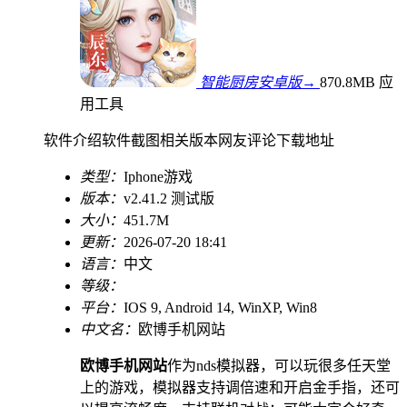
智能厨房安卓版→
870.8MB
应
用工具
软件介绍
软件截图
相关版本
网友评论
下载地址
类型：
Iphone游戏
版本：
v2.41.2 测试版
大小：
451.7M
更新：
2026-07-20 18:41
语言：
中文
等级：
平台：
IOS 9, Android 14, WinXP, Win8
中文名：
欧博手机网站
欧博手机网站
作为nds模拟器，可以玩很多任天堂
上的游戏，模拟器支持调倍速和开启金手指，还可