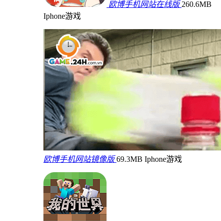
欧博手机网站在线版
260.6MB
Iphone游戏
欧博手机网站镜像版
69.3MB
Iphone游戏