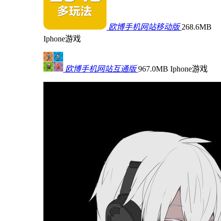
欧博手机网站移动版
268.6MB
Iphone游戏
欧博手机网站互通版
967.0MB
Iphone游戏