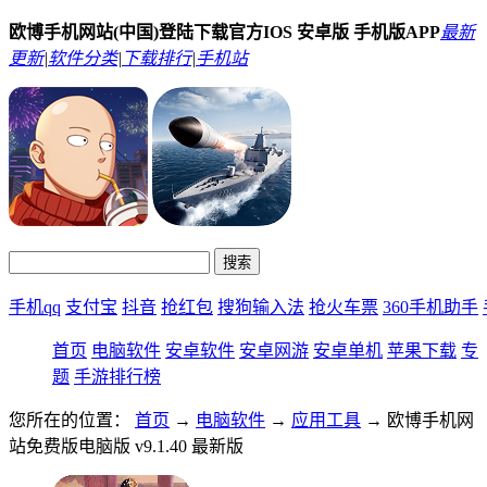
欧博手机网站(中国)登陆下载官方IOS 安卓版 手机版APP
最新
更新
|
软件分类
|
下载排行
|
手机站
手机qq
支付宝
抖音
抢红包
搜狗输入法
抢火车票
360手机助手
首页
电脑软件
安卓软件
安卓网游
安卓单机
苹果下载
专
题
手游排行榜
您所在的位置：
首页
→
电脑软件
→
应用工具
→ 欧博手机网
站免费版电脑版 v9.1.40 最新版