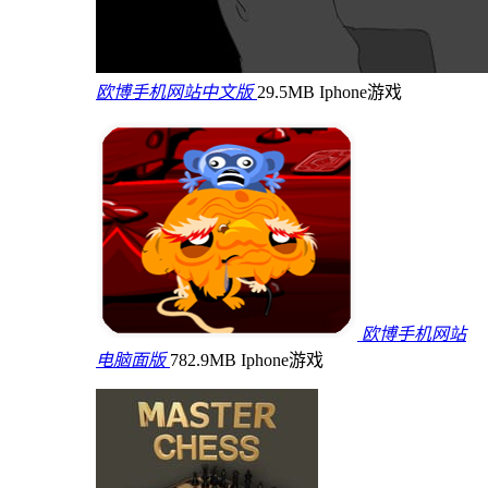
欧博手机网站中文版
29.5MB
Iphone游戏
欧博手机网站
电脑面版
782.9MB
Iphone游戏