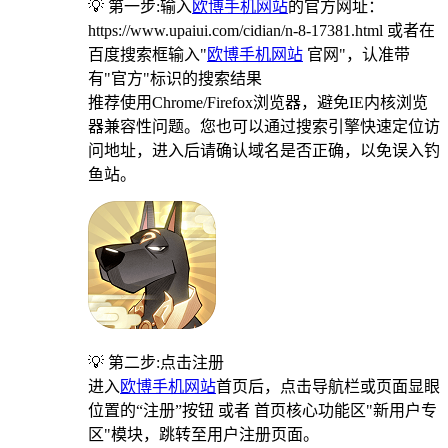
💡 第一步:输入
欧博手机网站
的官方网址：
https://www.upaiui.com/cidian/n-8-17381.html 或者在
百度搜索框输入"
欧博手机网站
官网"，认准带
有"官方"标识的搜索结果
推荐使用Chrome/Firefox浏览器，避免IE内核浏览
器兼容性问题。您也可以通过搜索引擎快速定位访
问地址，进入后请确认域名是否正确，以免误入钓
鱼站。
💡 第二步:点击注册
进入
欧博手机网站
首页后，点击导航栏或页面显眼
位置的“注册”按钮 或者 首页核心功能区"新用户专
区"模块，跳转至用户注册页面。