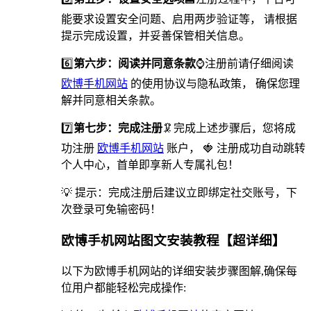
能要求设置安全问题、启用两步验证等， 请根据
提示完成设置，并妥善保管相关信息。
6️⃣
第六步：阅读并同意条款
⌚️注册前请仔细阅读
欧博手机网站
的使用协议与隐私政策， 确保您理
解并同意相关条款。
7️⃣
第七步：完成注册
🦑完成上述步骤后，您将成
功注册
欧博手机网站
账户， 🍓 注册成功自动跳转
个人中心，首单即享新人专属礼包！
💡 提示：完成注册后建议立即绑定社交账号，下
次登录可免输密码！
欧博手机网站图文安装教程【超详细】
以下为欧博手机网站的详细安装步骤图解,确保每
位用户都能轻松完成操作: