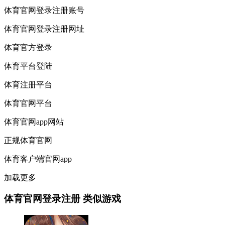
体育官网登录注册账号
体育官网登录注册网址
体育官方登录
体育平台登陆
体育注册平台
体育官网平台
体育官网app网站
正规体育官网
体育客户端官网app
加载更多
体育官网登录注册 类似游戏