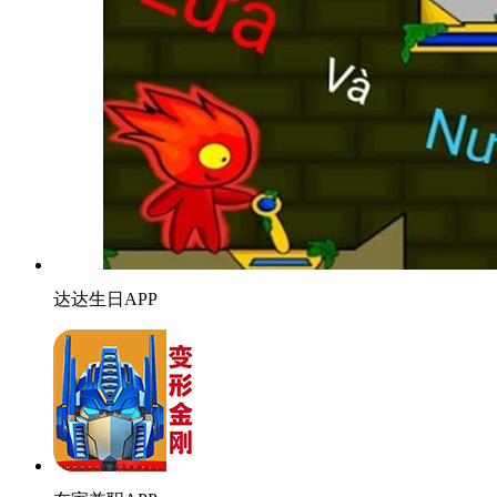
达达生日APP