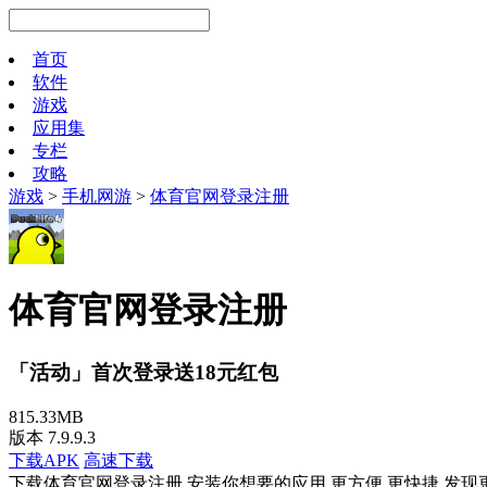
首页
软件
游戏
应用集
专栏
攻略
游戏
>
手机网游
>
体育官网登录注册
体育官网登录注册
「活动」首次登录送18元红包
815.33MB
版本 7.9.9.3
下载APK
高速下载
下载体育官网登录注册 安装你想要的应用 更方便 更快捷 发现