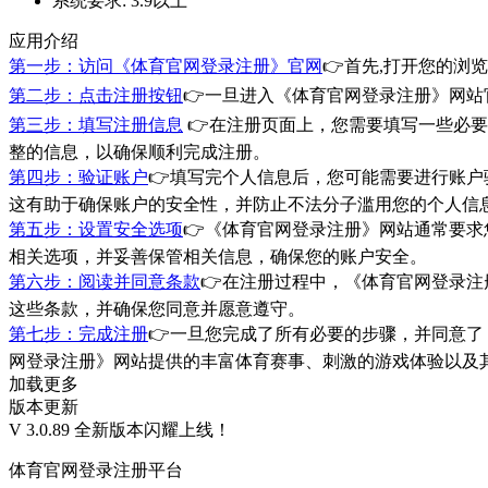
系统要求:
3.9以上
应用介绍
第一步：访问《体育官网登录注册》官网
👉首先,打开您的浏
第二步：点击注册按钮
👉一旦进入《体育官网登录注册》网
第三步：填写注册信息
👉在注册页面上，您需要填写一些必
整的信息，以确保顺利完成注册。
第四步：验证账户
👉填写完个人信息后，您可能需要进行账
这有助于确保账户的安全性，并防止不法分子滥用您的个人信
第五步：设置安全选项
👉《体育官网登录注册》网站通常要
相关选项，并妥善保管相关信息，确保您的账户安全。
第六步：阅读并同意条款
👉在注册过程中，《体育官网登录
这些条款，并确保您同意并愿意遵守。
第七步：完成注册
👉一旦您完成了所有必要的步骤，并同意
网登录注册》网站提供的丰富体育赛事、刺激的游戏体验以及其
加载更多
版本更新
V 3.0.89 全新版本闪耀上线！
体育官网登录注册平台