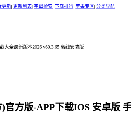
近更新
|
更新列表
|
字母检索
|
下载排行
|
苹果专区
|
分类导航
大全最新版本2026 v60.3.65 离线安装版
官方版-APP下载IOS 安卓版 