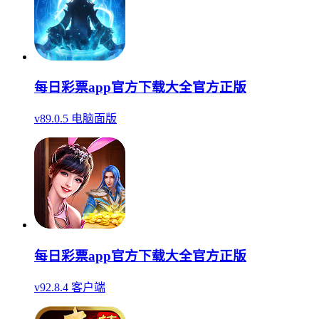
每日彩票app官方下载大全官方正版
v89.0.5 电脑面版
每日彩票app官方下载大全官方正版
v92.8.4 客户端