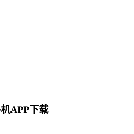
手机APP下载