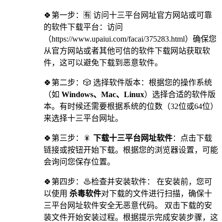
🍀第一步：🈶 访问十三平台网址官方网站或可靠
的软件下载平台：访问
（https://www.upaiui.com/facai/375283.html）确保您
从官方网站或者其他可信的软件下载网站获取软
件，这可以避免下载到恶意软件。
🍀第二步：🎲 选择软件版本：根据您的操作系统
（如
Windows、Mac、Linux
）选择合适的软件版
本。有时候还需要根据系统的位数（32位或64位）
来选择十三平台网址。
🍀第三步：🎇
下载十三平台网址软件
：点击下载
链接或按钮开始下载。根据您的浏览器设置，可能
会询问您保存位置。
🍀第四步：♨检查并安装软件： 在安装前，您可
以使用
杀毒软件
对下载的文件进行扫描，确保十
三平台网址软件安全无恶意代码。 双击下载的安
装文件开始安装过程。根据提示完成安装步骤，这