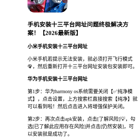
手机安装十三平台网址问题终极解决方
案！【2026最新版】
小米手机安装十三平台网址
小米手机若提示无法安装，就必须打开飞行模式
🦚，然后重新打开十三平台网址安装包安装即可。
华为手机安装十三平台网址
第1步：华为harmony os系统需要关闭【✅纯净模
式】，点击设置，上方搜索栏直接搜索【纯净】就
可以看到啦！然后点击进入将增强保护关闭。
第2步：再次点击apk安装，点击[了解风险]💡，勾
选[已了解此应用存在风险]并点击[仍然安装]，可
以安装就是成功了。