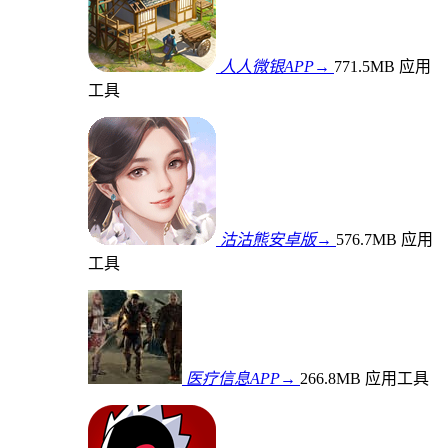
人人微银APP→
771.5MB
应用
工具
沽沽熊安卓版→
576.7MB
应用
工具
医疗信息APP→
266.8MB
应用工具