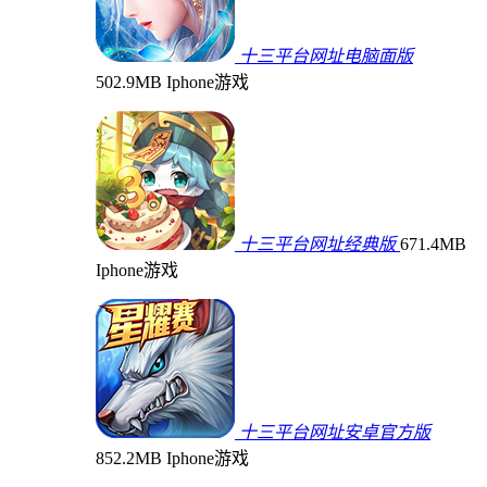
十三平台网址电脑面版
502.9MB
Iphone游戏
十三平台网址经典版
671.4MB
Iphone游戏
十三平台网址安卓官方版
852.2MB
Iphone游戏