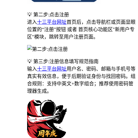
💡 第二步:点击注册
进入
十三平台网址
首页后，点击导航栏或页面显眼
位置的“注册”按钮 或者 首页核心功能区"新用户专
区"模块，跳转至用户注册页面。
💡 第三步:注册信息填写规范指南
输入
十三平台网址
用户名、密码、邮箱与手机号等
真实有效信息，便于后期验证身份与找回密码。组
合规则：支持中英文+数字组合；推荐使用密码管
理器生成。