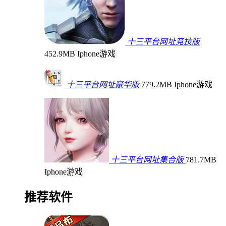
十三平台网址竞技版
452.9MB
Iphone游戏
十三平台网址豪华版
779.2MB
Iphone游戏
十三平台网址集合版
781.7MB
Iphone游戏
推荐软件