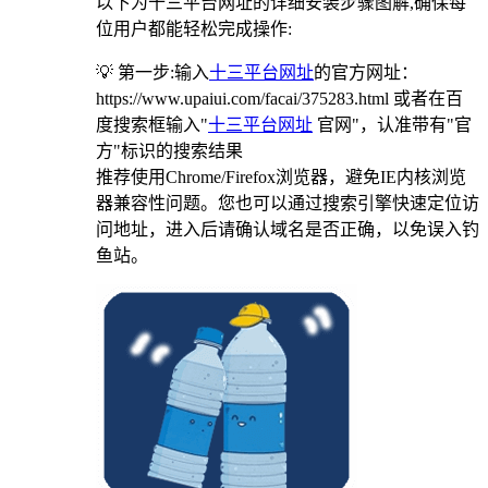
以下为十三平台网址的详细安装步骤图解,确保每
位用户都能轻松完成操作:
💡 第一步:输入
十三平台网址
的官方网址：
https://www.upaiui.com/facai/375283.html 或者在百
度搜索框输入"
十三平台网址
官网"，认准带有"官
方"标识的搜索结果
推荐使用Chrome/Firefox浏览器，避免IE内核浏览
器兼容性问题。您也可以通过搜索引擎快速定位访
问地址，进入后请确认域名是否正确，以免误入钓
鱼站。