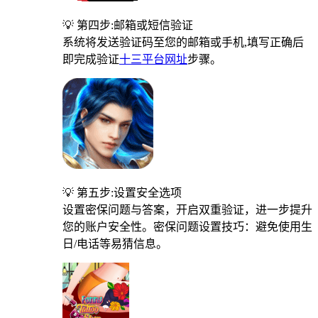
💡 第四步:邮箱或短信验证
系统将发送验证码至您的邮箱或手机,填写正确后
即完成验证
十三平台网址
步骤。
💡 第五步:设置安全选项
设置密保问题与答案，开启双重验证，进一步提升
您的账户安全性。密保问题设置技巧：避免使用生
日/电话等易猜信息。