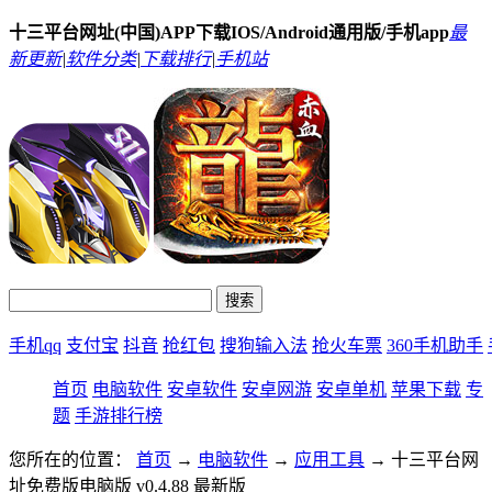
十三平台网址(中国)APP下载IOS/Android通用版/手机app
最
新更新
|
软件分类
|
下载排行
|
手机站
手机qq
支付宝
抖音
抢红包
搜狗输入法
抢火车票
360手机助手
首页
电脑软件
安卓软件
安卓网游
安卓单机
苹果下载
专
题
手游排行榜
您所在的位置：
首页
→
电脑软件
→
应用工具
→ 十三平台网
址免费版电脑版 v0.4.88 最新版