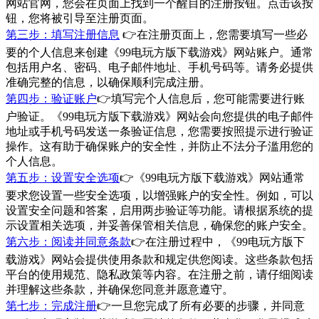
网站官网，您会在页面上找到一个醒目的注册按钮。点击该按
钮，您将被引导至注册页面。
第三步：填写注册信息
👉在注册页面上，您需要填写一些必
要的个人信息来创建《99电玩方版下载游戏》网站账户。通常
包括用户名、密码、电子邮件地址、手机号码等。请务必提供
准确完整的信息，以确保顺利完成注册。
第四步：验证账户
👉填写完个人信息后，您可能需要进行账
户验证。《99电玩方版下载游戏》网站会向您提供的电子邮件
地址或手机号码发送一条验证信息，您需要按照提示进行验证
操作。这有助于确保账户的安全性，并防止不法分子滥用您的
个人信息。
第五步：设置安全选项
👉《99电玩方版下载游戏》网站通常
要求您设置一些安全选项，以增强账户的安全性。例如，可以
设置安全问题和答案，启用两步验证等功能。请根据系统的提
示设置相关选项，并妥善保管相关信息，确保您的账户安全。
第六步：阅读并同意条款
👉在注册过程中，《99电玩方版下
载游戏》网站会提供使用条款和规定供您阅读。这些条款包括
平台的使用规范、隐私政策等内容。在注册之前，请仔细阅读
并理解这些条款，并确保您同意并愿意遵守。
第七步：完成注册
👉一旦您完成了所有必要的步骤，并同意