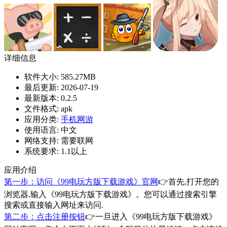
详细信息
软件大小:
585.27MB
最后更新:
2026-07-19
最新版本:
0.2.5
文件格式:
apk
应用分类:
手机网游
使用语言:
中文
网络支持:
需要联网
系统要求:
1.1以上
应用介绍
第一步：访问《99电玩方版下载游戏》官网
👉首先,打开您的
浏览器,输入《99电玩方版下载游戏》。您可以通过搜索引擎
搜索或直接输入网址来访问.
第二步：点击注册按钮
👉一旦进入《99电玩方版下载游戏》