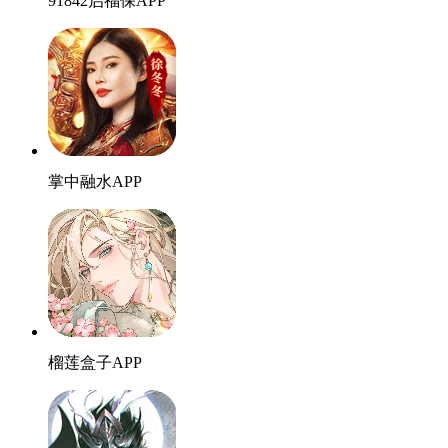
91842启福保APP
掌中融水APP
榴莲盒子APP