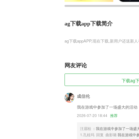
ag下载app下载简介
ag下载app
ag下载app是一款神将合击特技震撼全
的设计，每一个武将都充满青春活力。玩
强的阵容。燎原三国志全新正版将会让玩
网友评论
ag下载app软件特色
下载ag下
1,创建一个事项，即可随时随地跟进事情
2,身份证复印如此简单
成信伦
3,紧急通知2265紧急提醒，一分钟传递
我在游戏中参加了一场盛大的活动
4,临床病例库
2026-07-20 18:44
推荐
5,第一时间直击赛场，追求深度的体育资
汪眉桂
：我在游戏中参加了一场盛
6,连政商名流都在用的英语句型
1.孔桂玛 回复 曲影璐
我在游戏中
ag下载app软件优势