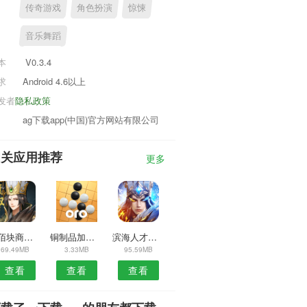
传奇游戏
角色扮演
惊悚
音乐舞蹈
本
V0.3.4
求
Android 4.6以上
发者
隐私政策
ag下载app(中国)官方网站有限公司
相关应用推荐
更多
壹佰块商家版安卓版
铜制品加工安卓版
滨海人才网安卓版
69.49MB
3.33MB
95.59MB
查看
查看
查看