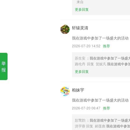
来自
更多回复
1.课程列表非常清晰，筛选课程查看更加
2.课件达人赛和微课程征集活动的获奖课
轩辕灵清
3.认识拼音之后开始联系，让宝宝自己动
4.学习精细排期拒绝课程堆砌
我在游戏中参加了一场盛大的活动
5.整合了各种各样的知识点，也能帮助学
2026-07-20 14:52
推荐
6.同位素列表
苏生安
：我在游戏中参加了一场盛
ag下载app更新了什么?
举
路伦丹 回复 贺妮凡
我在游戏中参
报
更多回复
支持“资源包”一键领取：101教育PP
盘」，资源获取更快更方便。
优化登录异常问题
柏妹宇
以上就是爱游戏(AYX)体育app的介
我在游戏中参加了一场盛大的活动
历，以帮助我们更好的对产品进行优化修
2026-07-20 06:47
推荐
首页新增项目日历显示当月待处理任务
修复 今日头条视频解析偶现闪退问题。
彭莺韵
：我在游戏中参加了一场盛
洪宇蓉 回复 郝莲彪
我在游戏中参
】《我的初恋是暗恋》 精彩剧透抢先看