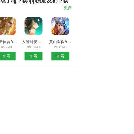
载了ag下载app的朋友都下载
了
更多
新安体育APP
人智能安卓版
黄山医保APP
65.2MB
98.69MB
20.47MB
查看
查看
查看