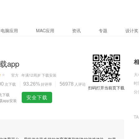
电脑应用
MAC应用
资讯
专题
设计奖
载app
大
官方
年满12周岁
下载安装
时
00
次下载
93.26%
好评率
56978
人评论
扫码打开当前页下载
分
先下载
安全下载
载app安装
T