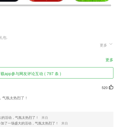
更多
屏的三国卡牌手游。游戏将曾经叱咤风云的三国武将，进行了Q版卡通化
家可以发挥智慧，将具有不同属性的武将，安排到不同的位置，打造最
家在欢声不断之中，再次演绎三国故事。
更多
载app参与网友评论互动 ( 797 条 )
的进展，事事尽在把握。
520
给所有人；
，气氛太热烈了！
讯，坚持原创，内容为王；
大的活动，气氛太热烈了！
来自
参加了一场盛大的活动，气氛太热烈了！
来自