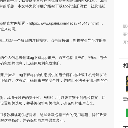
目的体育平台，📠提供丰富多样的体育赛事和刺激的游戏体验。如果
中的乐趣，本文将为您详细介绍
ag下载app
的注册流程，让您轻松
pp
的官方网址🚖（https://www.upaiui.com/facai/745443.html）。
版
网址来访问。
要
面上找到一个醒目的注册按钮。点击该按钮，您将被引导至注册页
开
要的个人信息来创建
ag下载app
账户。通常包括用户名、密码、电子
准确完整的信息，以确保顺利完成注册。
行账户验证。
ag下载app
会向您提供的电子邮件地址或手机号码发送
验证操作。这有助于确保账户的安全性，并防止不法分子滥用您的个
项，以增强账户的安全性。🎙例如，可以设置安全问题和答案，启
示设置相关选项，并妥善保管相关信息，确保您的账户安全。
用条款和规定供您阅读。这些条款包括平台的使用规范、隐私政策
理解这些条款，并确保您同意并愿意遵守。