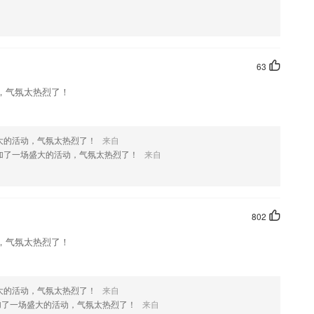
方便，使用更灵活；
程，给你带来沉甸甸的收获
手写下正确的拼音；
63
，气氛太热烈了！
生们在这里提高数学学习成绩
大的活动，气氛太热烈了！
来自
加了一场盛大的活动，气氛太热烈了！
来自
T将不定期向老师们派发各类型优质资源包，老师们可一键领取并保存至「网
802
绍，如果您喜欢这款软件，您可以到应用商店进行打分评论，说出您的使用经
，气氛太热烈了！
改。
大的活动，气氛太热烈了！
来自
加了一场盛大的活动，气氛太热烈了！
来自