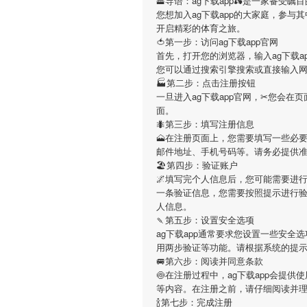
🚟导语：
ag下载app
🛵是一家备受瞩
您想加入
ag下载app
的大家庭，参与其
开启精彩的体育之旅。
🍅第一步：访问ag下载app官网
首先，打开您的浏览器，输入
ag下载a
您可以通过搜索引擎搜索或直接输入
🏭第二步：点击注册按钮
一旦进入
ag下载app
官网，✂您会在页
面。
🐜第三步：填写注册信息
🗻在注册页面上，您需要填写一些必
邮件地址、手机号码等。请务必提供
🏖第四步：验证账户
🌌填写完个人信息后，您可能需要进
一条验证信息，您需要按照提示进行
人信息。
🍡第五步：设置安全选项
ag下载app
通常要求您设置一些安全选
用两步验证等功能。请根据系统的提
🚐第六步：阅读并同意条款
🍥在注册过程中，
ag下载app
会提供使
等内容。在注册之前，请仔细阅读并
🍾第七步：完成注册