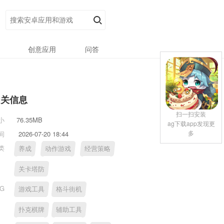
创意应用
问答
相关信息
扫一扫安装
小
76.35MB
ag下载app发现更
多
间
2026-07-20 18:44
类
养成
动作游戏
经营策略
关卡塔防
AG
游戏工具
格斗街机
扑克棋牌
辅助工具