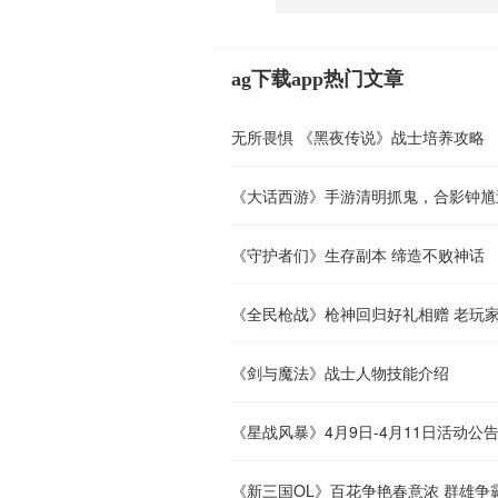
ag下载app热门文章
无所畏惧 《黑夜传说》战士培养攻略
《大话西游》手游清明抓鬼，合影钟馗
《守护者们》生存副本 缔造不败神话
《全民枪战》枪神回归好礼相赠 老玩
《剑与魔法》战士人物技能介绍
《星战风暴》4月9日-4月11日活动公
《新三国OL》百花争艳春意浓 群雄争