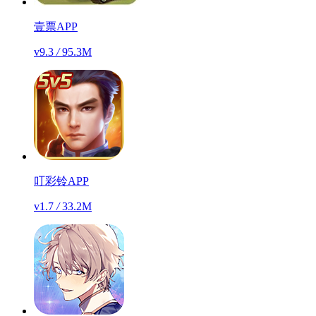
壹票APP
v9.3
/
95.3M
叮彩铃APP
v1.7
/
33.2M