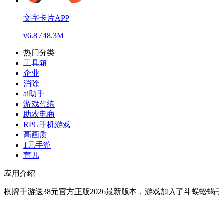
文字卡片APP
v6.8
/
48.3M
热门分类
工具箱
企业
消除
ai助手
游戏代练
助农电商
RPG手机游戏
高画质
1元手游
育儿
应用介绍
棋牌手游送38元官方正版2026最新版本，游戏加入了斗蜈蚣