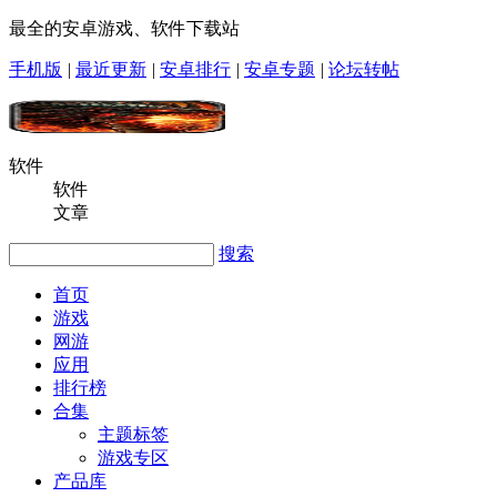
最全的安卓游戏、软件下载站
手机版
|
最近更新
|
安卓排行
|
安卓专题
|
论坛转帖
软件
软件
文章
搜索
首页
游戏
网游
应用
排行榜
合集
主题标签
游戏专区
产品库