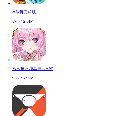
ai修复安卓版
v9.6
/
61.4M
欧式建材模具行业APP
v5.7
/
52.0M