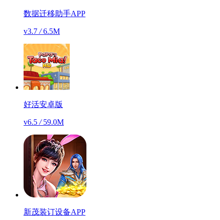
数据迁移助手APP
v3.7
/
6.5M
好活安卓版
v6.5
/
59.0M
新茂装订设备APP