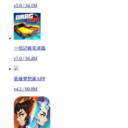
v5.0
/
34.1M
一信记账安卓版
v7.0
/
34.4M
装修梦想家APP
v4.2
/
90.8M