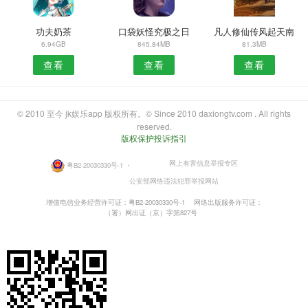
功夫奶茶
口袋妖怪究极之日
凡人修仙传风起天南
6.94GB
845.84MB
81.3MB
查看
查看
查看
© 2010 至今 jk娱乐app 版权所有。© Since 2010 daxiongtv.com . All rights
reserved.
版权保护投诉指引
网上有害信息举报专区
粤B2-20030330号-1
・
公安部网络违法犯罪举报网站
增值电信业务经营许可证：粤B2-20030330号-1
网络出版服务许可证：
（署）网出证（京）字第827号