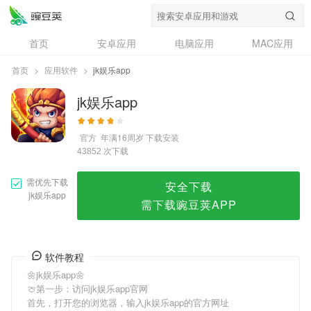
jk娱乐app
首页
安卓应用
电脑应用
MAC应用
资讯
专题
设计奖
创意应用
首页
>
应用软件
>
jk娱乐app
问答
jk娱乐app
官方
年满16周岁
下载安装
次下载
43852
需优先下载
安全下载
jk娱乐app
需下载豌豆荚APP
软件教程
🌼jk娱乐app🌼
🍈第一步：访问jk娱乐app官网
首先，打开您的浏览器，输入jk娱乐app的官方网址