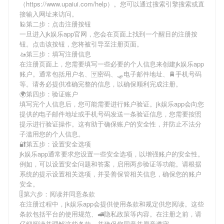
（https://www.upaiui.com/help）。您可以通过搜索引擎搜索或直
接输入网址来访问。
🕌第二步：点击注册按钮
一旦进入jk娱乐app官网，您会在页面上找到一个醒目的注册按
钮。点击该按钮，您将被引导至注册页面。
🚤第三步：填写注册信息
在注册页面上，您需要填写一些必要的个人信息来创建jk娱乐app
账户。通常包括用户名、🈂密码、🛷电子邮件地址、🚆手机号码
等。请务必提供准确完整的信息，以确保顺利完成注册。
🌍第四步：验证账户
填写完个人信息后，您可能需要进行账户验证。jk娱乐app会向您
提供的电子邮件地址或手机号码发送一条验证信息，您需要按照
提示进行验证操作。这有助于确保账户的安全性，并防止不法分
子滥用您的个人信息。
🔐第五步：设置安全选项
jk娱乐app通常要求您设置一些安全选项，以增强账户的安全性。
例如，可以设置安全问题和答案，启用两步验证等功能。请根据
系统的提示设置相关选项，并妥善保管相关信息，确保您的账户
安全。
🎚第六步：阅读并同意条款
在注册过程中，jk娱乐app会提供使用条款和规定供您阅读。这些
条款包括平台的使用规范、🚅隐私政策等内容。在注册之前，请
仔细阅读并理解这些条款，并确保您同意并愿意遵守。