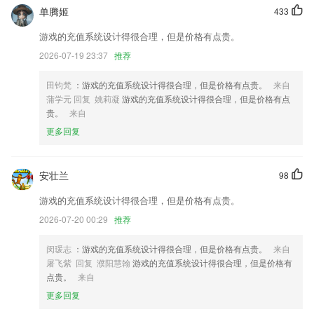
新增了录屏功能
单腾姬
433
部分交互及细节优化，更多快来体验体验吧
游戏的充值系统设计得很合理，但是价格有点贵。
修复部分视频素材添加后无声音及其他已知问题
2026-07-19 23:37
推荐
【会员限定皮肤】紫钻会员限定皮肤春节限量赠送啦！和童年最爱IP一起
田钧梵
：游戏的充值系统设计得很合理，但是价格有点贵。
来自
快乐过年～
蒲学元 回复 姚莉凝
游戏的充值系统设计得很合理，但是价格有点
智能大数据运算，精确计算路线时间
贵。
来自
扩展了内容涵盖领域
更多回复
联系我们
以上就是pg电子免费试玩平台的介绍，如果您喜欢这款软件，您可以到
安壮兰
98
应用商店进行打分评论，说出您的使用经历，以帮助我们更好的对产品进
行优化修改。
游戏的充值系统设计得很合理，但是价格有点贵。
2026-07-20 00:29
推荐
闵瑗志
：游戏的充值系统设计得很合理，但是价格有点贵。
来自
屠飞紫 回复 濮阳慧翰
游戏的充值系统设计得很合理，但是价格有
点贵。
来自
更多回复