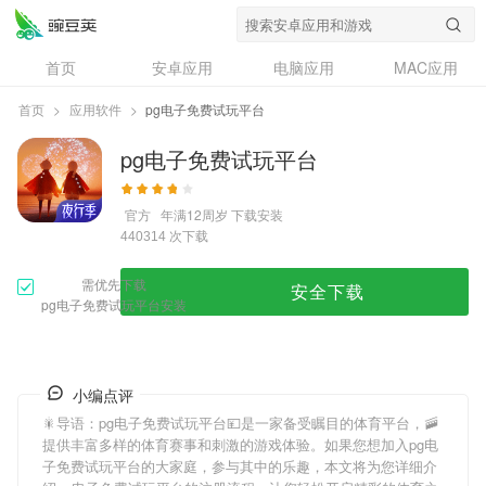
首页
安卓应用
电脑应用
MAC应用
资讯
专题
设计奖
创意应用
首页
>
应用软件
>
pg电子免费试玩平台
问答
pg电子免费试玩平台
官方
年满12周岁
下载安装
次下载
440314
需优先下载
安全下载
pg电子免费试玩平台安装
小编点评
🎇导语：
pg电子免费试玩平台
💴是一家备受瞩目的体育平台，🚠
提供丰富多样的体育赛事和刺激的游戏体验。如果您想加入
pg电
子免费试玩平台
的大家庭，参与其中的乐趣，本文将为您详细介