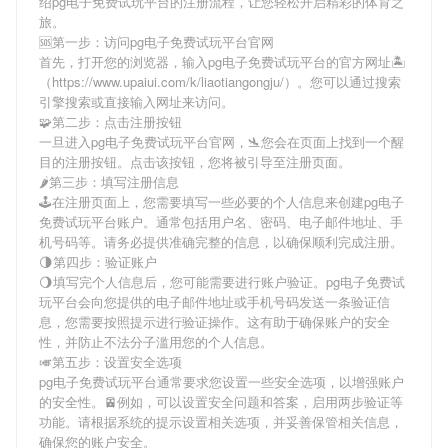
绍
pg电子免费试玩平台
的注册流程，让您轻松开启精彩的体育之
旅。
🆘第一步：访问pg电子免费试玩平台官网
首先，打开您的浏览器，输入
pg电子免费试玩平台
的官方网址🏝
（https://www.upaiui.com/k/liaotiangongju/）。您可以通过搜索
引擎搜索或直接输入网址来访问。
🧩第二步：点击注册按钮
一旦进入
pg电子免费试玩平台
官网，🛬您会在页面上找到一个醒
目的注册按钮。点击该按钮，您将被引导至注册页面。
🌶第三步：填写注册信息
🕹在注册页面上，您需要填写一些必要的个人信息来创建
pg电子
免费试玩平台
账户。通常包括用户名、密码、电子邮件地址、手
机号码等。请务必提供准确完整的信息，以确保顺利完成注册。
🌗第四步：验证账户
🌖填写完个人信息后，您可能需要进行账户验证。
pg电子免费试
玩平台
会向您提供的电子邮件地址或手机号码发送一条验证信
息，您需要按照提示进行验证操作。这有助于确保账户的安全
性，并防止不法分子滥用您的个人信息。
🎺第五步：设置安全选项
pg电子免费试玩平台
通常要求您设置一些安全选项，以增强账户
的安全性。🚈例如，可以设置安全问题和答案，启用两步验证等
功能。请根据系统的提示设置相关选项，并妥善保管相关信息，
确保您的账户安全。