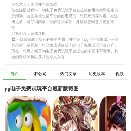
🦟第六步：阅读并同意条款
🙋在注册过程中，
pg电子免费试玩平台
会提供使用条款和规定供
您阅读。这些条款包括平台的使用规范、隐私政策等内容。在注
册之前，请仔细阅读并理解这些条款，并确保您同意并愿意遵
守。
⚪第七步：完成注册
🏛一旦您完成了所有必要的步骤，并同意了
pg电子免费试玩平台
的条款，恭喜您！您已经成功注册了pg电子免费试玩平台账户。
现在，您可以畅享
pg电子免费试玩平台
提供的丰富体育赛事、刺
激的游戏体验以及其他令人兴奋
简介
评论(4)
热门文章
历史版本
视频
pg电子免费试玩平台最新版截图