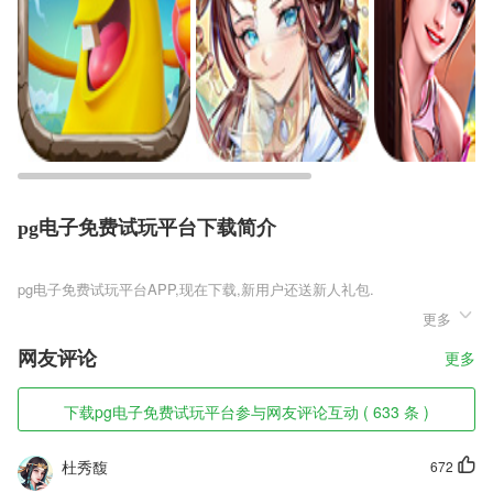
pg电子免费试玩平台下载简介
pg电子免费试玩平台
更多
pg电子免费试玩平台是一款非常特别的知名的东方project热门手游二次
创作作品，在游戏中，玩家可以选择自己喜欢的角色，透过掷骰来进行移
网友评论
更多
动，并在地图上的格子里购买道具、进行对战、触发事件等等，游戏网罗
了东方project精美内的人气角色，让玩家们在幻想乡舞台上展开全新战斗
冒险的大富翁型桌上游戏。借此来赚取金钱，朝胜利目标不断前进，体验
下载pg电子免费试玩平台参与网友评论互动 ( 633 条 )
不一样的东方project全新魅力!
pg电子免费试玩平台软件特色
杜秀馥
672