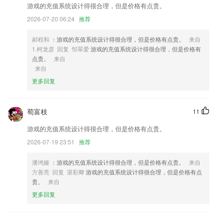
1,单词背诵：电脑手机同步进度，支持自定义生词本，背词闯关赚豆换礼
游戏的充值系统设计得很合理，但是价格有点贵。
品；
2026-07-20 06:24
推荐
2,实用线上线下活动案例
郝程和
：游戏的充值系统设计得很合理，但是价格有点贵。
来自
3,权限设置精细，各部门使用人员各司其职，互不干扰。
1.柯龙彦 回复 邹翠爱
游戏的充值系统设计得很合理，但是价格有
4,拨动录音开关，1秒内开启录音，不需按开机键，不需连接手机
点贵。
来自
来自
5,智能导诊：根据您的身体症状推荐各医院科室医生
更多回复
6,自动更新
pg电子免费试玩平台软件优势
荀富枝
11
1.可以通过平台查看老师布置的作业任务，非常方便；
游戏的充值系统设计得很合理，但是价格有点贵。
2.专业的教材，智能AI题库！APP自动生成测试记录。
2026-07-19 23:51
推荐
3.记录每天学习情况，词书学习一目了然。
潘鸿娅
：游戏的充值系统设计得很合理，但是价格有点贵。
来自
4.针对教学清晰知识点
方善亮 回复 湛彩卿
游戏的充值系统设计得很合理，但是价格有点
5.实时更新宝宝课程
贵。
来自
6.·收藏需要特别注意的题目，时刻加深理解
更多回复
pg电子免费试玩平台更新了什么?