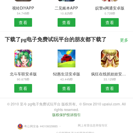
视铃DIYAPP
二见账本APP
皖警e网通安卓版
54.74MB
10.82MB
0.73MB
查看
查看
查看
下载了pg电子免费试玩平台的朋友都下载了
更多
北斗车联安卓版
52惠生活安卓版
疯狂在线抓娃娃安卓版
90.67MB
43.44MB
33.12MB
查看
查看
查看
© 2010 至今 pg电子免费试玩平台 版权所有。© Since 2010 upaiui.com. All
rights reserved.
版权保护投诉指引
网上有害信息举报专区
粤公网安备 440106029885
・
公安部网络违法犯罪举报网站