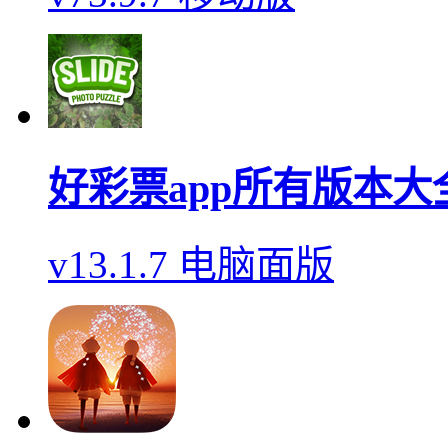
好彩票app所有版本
v13.1.7 电脑面版