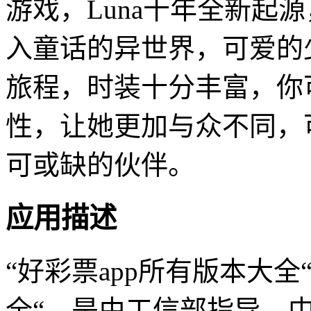
游戏，Luna十年全新起
入童话的异世界，可爱的
旅程，时装十分丰富，你
性，让她更加与众不同，
可或缺的伙伴。
应用描述
“好彩票app所有版本大全
全“，是由工信部指导，