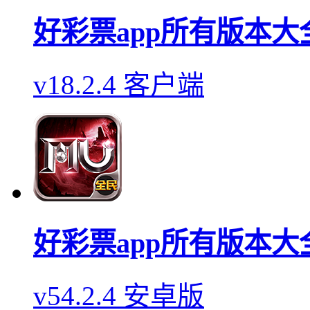
好彩票app所有版本
v18.2.4 客户端
好彩票app所有版本
v54.2.4 安卓版