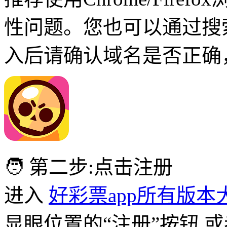
性问题。您也可以通过搜
入后请确认域名是否正确
🧑 第二步:点击注册
进入
好彩票app所有版本
显眼位置的“注册”按钮 