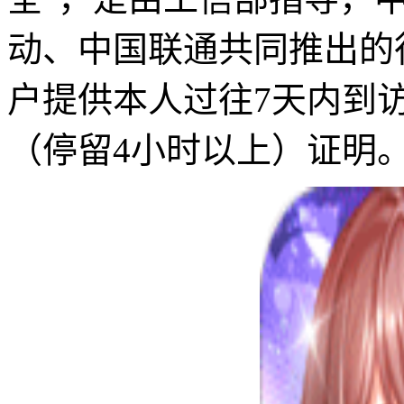
动、中国联通共同推出的
户提供本人过往7天内到
（停留4小时以上）证明