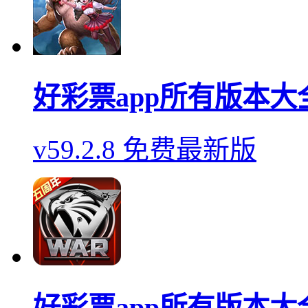
好彩票app所有版本
v59.2.8 免费最新版
好彩票app所有版本