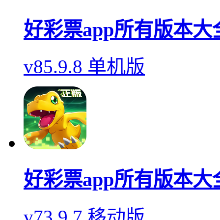
好彩票app所有版本
v85.9.8 单机版
好彩票app所有版本
v73.9.7 移动版