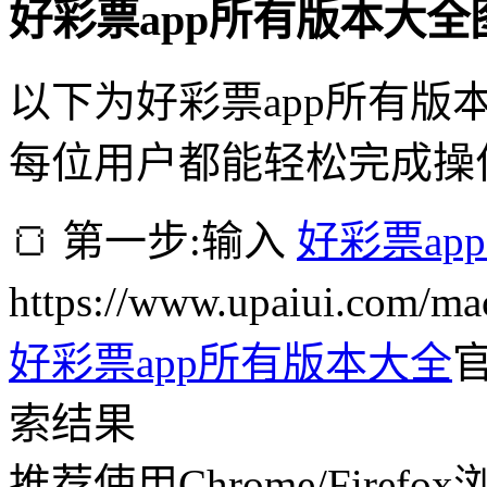
好彩票app所有版本大
以下为好彩票app所有版
每位用户都能轻松完成操
🍞 第一步:输入
好彩票ap
https://www.upaiui.
好彩票app所有版本大全
索结果
推荐使用Chrome/Fire