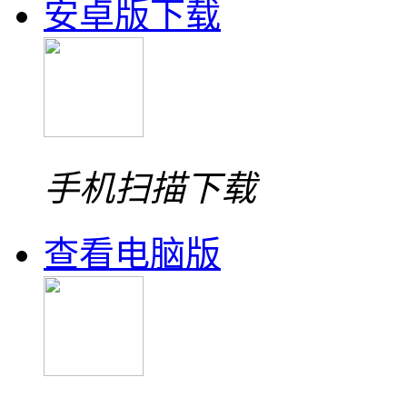
安卓版下载
手机扫描下载
查看电脑版