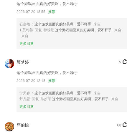
2,手机加速会及时检测内存中的垃圾信息，不再让无用信息占用你的内
这个游戏画面真的好美啊，爱不释手
存，节约大量手机资源；
2026-07-20 18:55
推荐
3,“2合1”双向大词典：由《汉法大词典》和《新世纪法汉大词典》融于一
体，外语教学与研究出版社与海笛联合出品。
石嘉雄
：这个游戏画面真的好美啊，爱不释手
来自
4,【高考动态】报考指南、自主招生、综合评价、学考录取，随时更新各
1.莫玲善 回复 禄珍勤
这个游戏画面真的好美啊，爱不释手
来自
大学招生情况。
来自
更多回复
5,通过图文的推送家庭作业到家长APP或微信；
6,让家长可以对孩子严加管教，让孩子以后可以更好的发展；
颜梦婷
wepoker透视脚本软件优势
9
这个游戏画面真的好美啊，爱不释手
1.无需安装，下载即可使用在线可以轻松获取超高的分数内容了解，在线
获取更好的自我四六级学习分数
2026-07-20 12:18
推荐
2.反馈功能，您可以在使用中遇到问题时提交反馈以进行更新
宁天睿
：这个游戏画面真的好美啊，爱不释手
来自
3.让孩子在趣味的拼图中了解大量的动物，开扩孩子的专业知识行业；
舒凡思 回复 陈妍阳
这个游戏画面真的好美啊，爱不释手
来自
4.成绩查询
更多回复
5.国际级教研团队：教育部课标组核心专家担纲顾问
6.健康、流年运势分析和建议，功能全面、简洁明了通俗易懂。
严伯怡
68
wepoker透视脚本更新了什么?