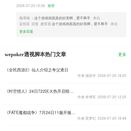
2026-07-20 15:36
推荐
魏霄梅
：这个游戏画面真的好美啊，爱不释手
来自
蓝悦富 回复 虞萱眉
这个游戏画面真的好美啊，爱不释手
来自
更多回复
wepoker透视脚本热门文章
更多
《全民西游2》仙人介绍之夸父逐日
作者:浦蓓学 2026-07-20 18:55
《时空猎人》24日722区火热开启暗黑觉醒来袭
作者:幸博军 2026-07-20 12:25
《FATE魔都战争》7月24日11服开服公告
作者:景梦纪 2026-07-20 18:48