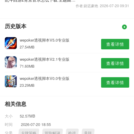
作者:尉迟豪艳 2026-07-20 09:31
历史版本
wepoker透视脚本V5.0专业版
查看详情
27.54MB
wepoker透视脚本V2.1专业版
查看详情
71.60MB
wepoker透视脚本V0.0专业版
查看详情
23.29MB
相关信息
大小
52.57MB
时间
2026-07-20 18:55
分类
卡牌策略
冒险解谜
枪战
悬疑