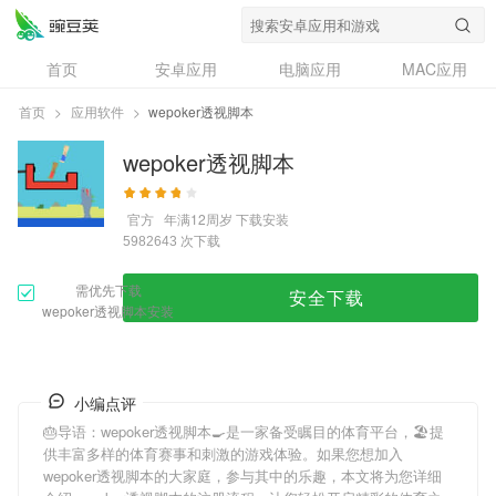
首页
安卓应用
电脑应用
MAC应用
资讯
专题
设计奖
创意应用
首页
>
应用软件
>
wepoker透视脚本
问答
wepoker透视脚本
官方
年满12周岁
下载安装
次下载
5982643
需优先下载
安全下载
wepoker透视脚本安装
小编点评
🎂导语：
wepoker透视脚本
🍳是一家备受瞩目的体育平台，🏖提
供丰富多样的体育赛事和刺激的游戏体验。如果您想加入
wepoker透视脚本
的大家庭，参与其中的乐趣，本文将为您详细