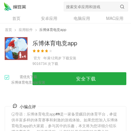
首页
安卓应用
电脑应用
MAC应用
资讯
专题
设计奖
创意应用
首页
>
应用软件
>
乐博体育电竞app
问答
乐博体育电竞app
官方
年满12周岁
下载安装
次下载
9016734
需优先下载
安全下载
乐博体育电竞app安装
小编点评
🕠导语：
乐博体育电竞app
🛤是一家备受瞩目的体育平台，🍇提
供丰富多样的体育赛事和刺激的游戏体验。如果您想加入
乐博体
育电竞app
的大家庭，参与其中的乐趣，本文将为您详细介绍
乐