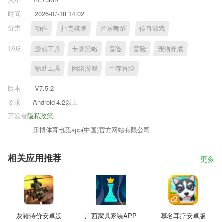
时间
2026-07-18 14:02
分类
动作
扑克棋牌
音乐舞蹈
传奇游戏
TAG
游戏工具
卡牌策略
冒险
冒险
宠物养成
辅助工具
网络游戏
生存冒险
版本
V7.5.2
要求
Android 4.2以上
开发者
隐私政策
乐博体育电竞app(中国)官方网站有限公司
相关应用推荐
更多
灰猪特价安卓版
广西家具家装APP
慕名耳疗安卓版