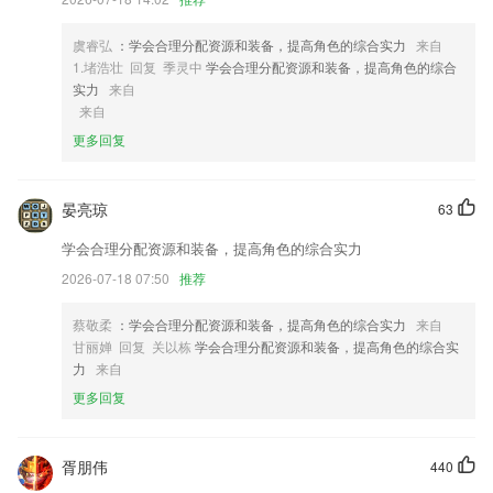
随地快速发布需求，发布内容依照教学内容进行。强大的阅读反馈机制，
灵活多样的沟通形式，使得家长和老师及时了解孩子的状况，更好的辅助
孩子学习及生活。
虞睿弘
：学会合理分配资源和装备，提高角色的综合实力
来自
1.堵浩壮 回复 季灵中
学会合理分配资源和装备，提高角色的综合
3,全面的教师资格证考试大纲
实力
来自
4,【不占内存】独有虚拟引擎，只需5秒即可制作微信分身官方版，微信
来自
分身只占用700KB；
更多回复
5,用户上传自己的美照的话，还能生成专属的表情包，也可以用别人的美
照来进行制作；
晏亮琼
63
6,用户可以为视频进行视频配乐，改变视频背景音乐；
学会合理分配资源和装备，提高角色的综合实力
乐博体育电竞app软件优势
2026-07-18 07:50
推荐
1.【】字音、字形、词语、成语等基础知识专题复习。
蔡敬柔
：学会合理分配资源和装备，提高角色的综合实力
来自
2.短视频为主，碎片化时间学习；多媒体电子书，创造愉悦体验
甘丽婵 回复 关以栋
学会合理分配资源和装备，提高角色的综合实
3.每一次沟通都是陪宝宝成长的记录
力
来自
4.不管是为了学习优异的曲子，仍是发掘古风的潮流活动，咱们便是各中
更多回复
熟门熟路的小能手
5.：多地新增题库已更新，支持多车型练习；
胥朋伟
440
6.·保护孩子视力健康，让孩子减少电子产品使用