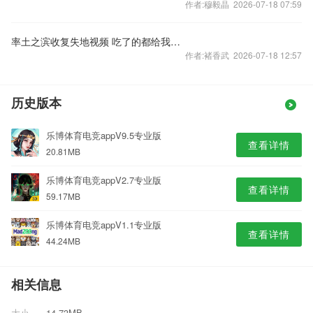
作者:穆毅晶 2026-07-18 07:59
率土之滨收复失地视频 吃了的都给我吐出来
作者:褚香武 2026-07-18 12:57
历史版本
乐博体育电竞appV9.5专业版
查看详情
20.81MB
乐博体育电竞appV2.7专业版
查看详情
59.17MB
乐博体育电竞appV1.1专业版
查看详情
44.24MB
相关信息
大小
14.73MB