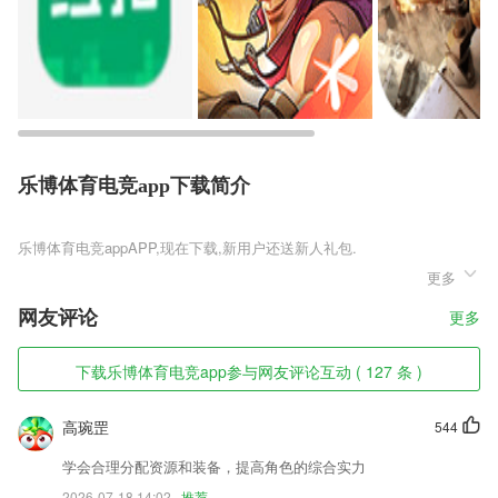
乐博体育电竞app下载简介
乐博体育电竞app
更多
乐博体育电竞app是一款2019年度最具人气的东方特色玄幻修仙RPG手
游，精致细腻的游戏画面，古典空灵的游戏背景音乐，独具原创的故事情
网友评论
更多
节，简单易上手的操作模式，剑战江湖公测版v1.0.0.1刻画精细的人物角
色，选择自己喜欢的，开始一段梦幻的仙侠之旅，让玩家轻松的玩转这款
游戏。
下载乐博体育电竞app参与网友评论互动 ( 127 条 )
乐博体育电竞app软件特色
高琬罡
544
1,最安全:平台提供担保交易,接单下单最放心
学会合理分配资源和装备，提高角色的综合实力
2,四叶草手机端加强了家校配合，使得通知私信作业等内容可以满足随时
2026-07-18 14:02
推荐