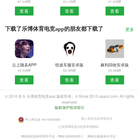
67.44MB
42.16MB
41.54MB
查看
查看
查看
下载了乐博体育电竞app的朋友都下载了
更多
云上随县APP
悦途车服安卓版
麻利回收安卓版
45.53MB
68.58MB
35.66MB
查看
查看
查看
© 2010 至今 乐博体育电竞app 版权所有。© Since 2010 upaiui.com. All rights
reserved.
版权保护投诉指引
网上有害信息举报专区
粤公网安备 440106029885
・
公安部网络违法犯罪举报网站
增值电信业务经营许可证：粤B2-20030330号-1
网络出版服务许可证：