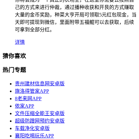
己的方式来进行仲裁，通过播种收获和开艮的方式赚取
大量的金币奖励，种菜大亨开局可领取5元红包现金，当
天即可提现到微信，里面附带五福鲲可以去获取，后续
可拿到全部分红。
详情
猜你喜欢
热门专题
贵州建材信息网安卓版
旗洛得管家APP
8老来网APP
依家APP
文件压缩全能王安卓版
超级防蹭网预约安卓版
车载净化安卓版
襄阳吃喝玩乐APP