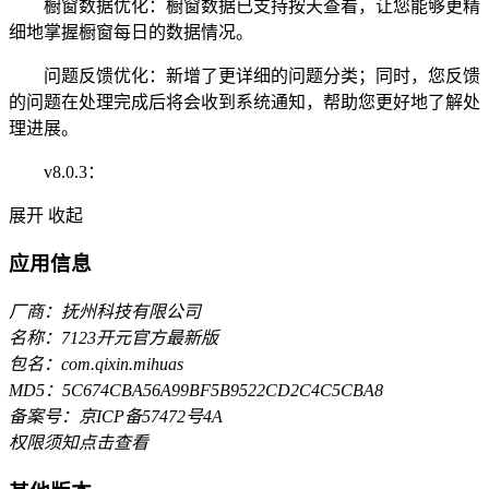
橱窗数据优化：橱窗数据已支持按天查看，让您能够更精
细地掌握橱窗每日的数据情况。
问题反馈优化：新增了更详细的问题分类；同时，您反馈
的问题在处理完成后将会收到系统通知，帮助您更好地了解处
理进展。
v8.0.3：
展开
收起
应用信息
厂商：抚州科技有限公司
名称：7123开元官方最新版
包名：com.qixin.mihuas
MD5：5C674CBA56A99BF5B9522CD2C4C5CBA8
备案号：京ICP备57472号4A
权限须知
点击查看