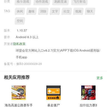
分类
格斗游戏
动作游戏
跑酷竞速
飞行射击
TAG
休闲
趣味
消除
文字
社交
视频
聊天
空间
版本
1.10.37
要求
Android 8.3 以上
开发者
隐私政策
球盟会官方网站入口v8.2.7(官方)APP下载IOS/Android通用版/
手机app
备案号：豫B2-20030028-29
相关应用推荐
更多
海岛高速公路赛车手
暴走僵尸
拉什拉力赛3