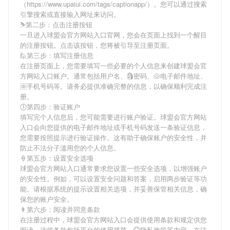
（https://www.upaiui.com/tags/captionapp/）。您可以通过搜索
引擎搜索或直接输入网址来访问。
⛷第二步：点击注册按钮
一旦进入球盟会官方网站入口官网，您会在页面上找到一个醒目
的注册按钮。点击该按钮，您将被引导至注册页面。
🙋第三步：填写注册信息
在注册页面上，您需要填写一些必要的个人信息来创建球盟会官
方网站入口账户。通常包括用户名、🗿密码、🐚电子邮件地址、
🆔手机号码等。请务必提供准确完整的信息，以确保顺利完成注
册。
🕕第四步：验证账户
填写完个人信息后，您可能需要进行账户验证。球盟会官方网站
入口会向您提供的电子邮件地址或手机号码发送一条验证信息，
您需要按照提示进行验证操作。这有助于确保账户的安全性，并
防止不法分子滥用您的个人信息。
🍦第五步：设置安全选项
球盟会官方网站入口通常要求您设置一些安全选项，以增强账户
的安全性。例如，可以设置安全问题和答案，启用两步验证等功
能。请根据系统的提示设置相关选项，并妥善保管相关信息，确
保您的账户安全。
👨第六步：阅读并同意条款
在注册过程中，球盟会官方网站入口会提供使用条款和规定供您
阅读。这些条款包括平台的使用规范、💮隐私政策等内容。在注