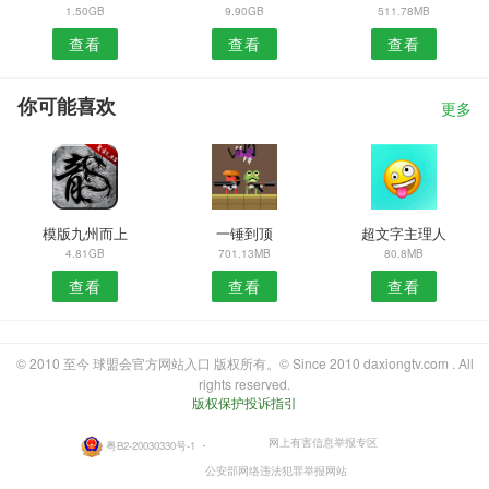
1.50GB
9.90GB
511.78MB
查看
查看
查看
你可能喜欢
更多
模版九州而上
一锤到顶
超文字主理人
4.81GB
701.13MB
80.8MB
查看
查看
查看
© 2010 至今 球盟会官方网站入口 版权所有。© Since 2010 daxiongtv.com . All
rights reserved.
版权保护投诉指引
网上有害信息举报专区
粤B2-20030330号-1
・
公安部网络违法犯罪举报网站