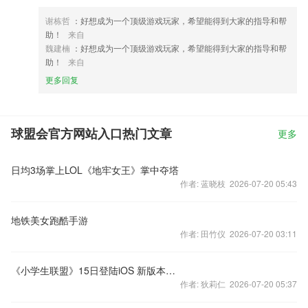
谢栋哲
：好想成为一个顶级游戏玩家，希望能得到大家的指导和帮
助！
来自
魏建楠
：好想成为一个顶级游戏玩家，希望能得到大家的指导和帮
助！
来自
更多回复
球盟会官方网站入口热门文章
更多
日均3场掌上LOL《地牢女王》掌中夺塔
作者: 蓝晓枝 2026-07-20 05:43
地铁美女跑酷手游
作者: 田竹仪 2026-07-20 03:11
《小学生联盟》15日登陆iOS 新版本开放
作者: 狄莉仁 2026-07-20 05:37