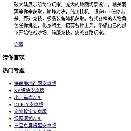
破大陆展示给每位玩家，庞大的地图场景设计，精美羽
翼等你来获取，巅峰对决，纯正挂机，超多boss任你击
杀，野外竞技，极品装备随机获取。各式各样的人物角
色任你挑选，化身领主，招募各种士兵，带领自己的部
下开始征战沙场，跨服竞技，挑战各路玩家。
详情
猜你喜欢
热门专题
海南房地产网安卓版
KK短信安卓版
小二车库APP
DJIFLY安卓版
宠物抢宝安卓版
绿网潇湘APP
三星息屏提醒安卓版