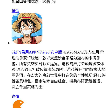
和全国各地玩家一决高下。
详情
0蜂鸟易用APP V7.9.20 安卓版
419.95M
57.2万人在用
华
理助手安卓版是一款以大型沙盒策略为题材的卡牌手
游，所有英雄实时独立运算，毫秒响应打造巅峰微操体
验!匠心独运打破传统卡牌局限，游戏首开自由探索大地
图先河，在宏大的魔幻世界中打造您的个性城堡!经典英
雄各具特色，百余法术自由组合，排兵布阵运筹帷幄，
决胜千里策略为王!
详情