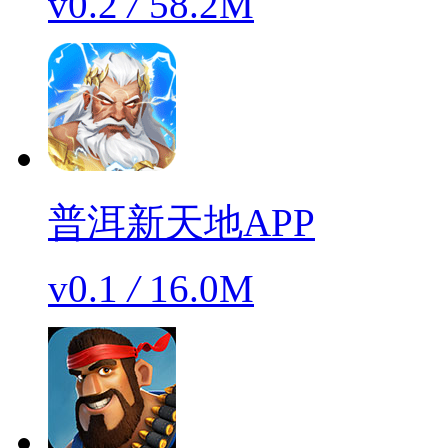
v0.2
/
58.2M
普洱新天地APP
v0.1
/
16.0M