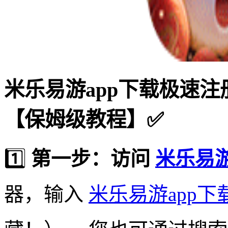
米乐易游app下载极速注
【保姆级教程】✅
1️⃣
第一步：访问
米乐易游
器，输入
米乐易游app下