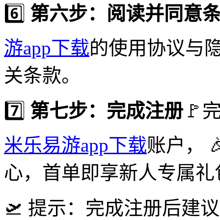
6️⃣
第六步：阅读并同意
游app下载
的使用协议与隐
关条款。
7️⃣
第七步：完成注册
🚩
米乐易游app下载
账户， 
心，首单即享新人专属礼
🛫 提示：完成注册后建