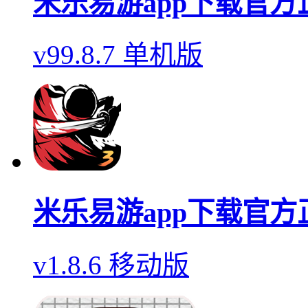
米乐易游app下载官方
v99.8.7 单机版
米乐易游app下载官方
v1.8.6 移动版