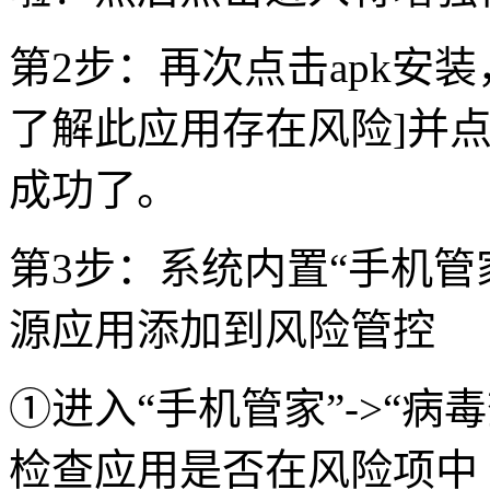
第2步：再次点击apk安装
了解此应用存在风险]并点
成功了。
第3步：系统内置“手机管
源应用添加到风险管控
①进入“手机管家”->“病毒
检查应用是否在风险项中