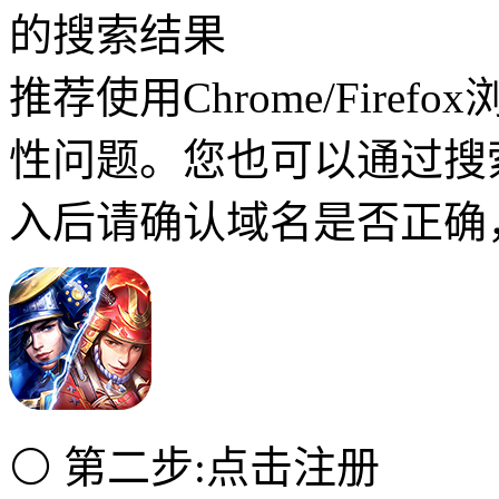
的搜索结果
推荐使用Chrome/Fire
性问题。您也可以通过搜
入后请确认域名是否正确
⚪ 第二步:点击注册