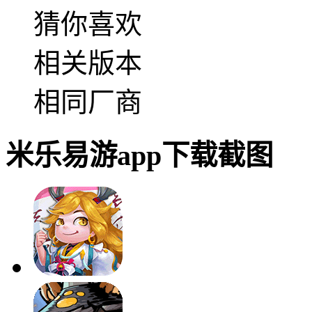
猜你喜欢
相关版本
相同厂商
米乐易游app下载截图