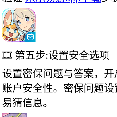
🎞 第五步:设置安全选项
设置密保问题与答案，开
账户安全性。密保问题设
易猜信息。