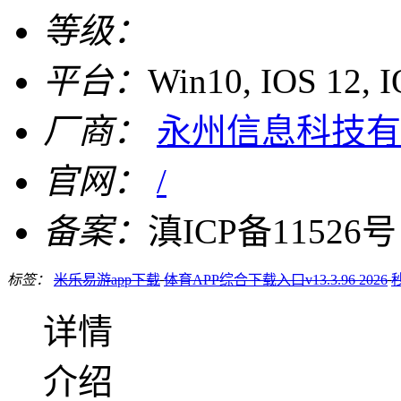
等级：
平台：
Win10, IOS 12, 
厂商：
永州信息科技有
官网：
/
备案：
滇ICP备11526号
标签：
米乐易游app下载
体育APP综合下载入口v13.3.96 2026
详情
介绍