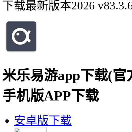
下载最新版本2026 v83.3
米乐易游app下载(官
手机版APP下载
安卓版下载