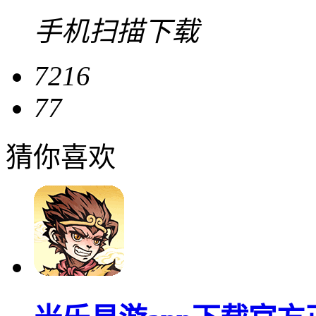
手机扫描下载
7216
77
猜你喜欢