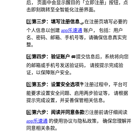
后， 页面中会显示醒目的「立即注册」按钮，点
击即刻跳转至全智能化注册界面。
3️⃣
第三步：填写注册信息
🛷在注册页填写必要的
个人信息以创建
app乐速通
账户， 包括：用户
名、密码、邮箱、手机号等，请确保信息真实完
整。
4️⃣
第四步：验证账户
🚐提交信息后，系统将向您
的邮箱或手机号发送验证码， 请按提示完成验
证，以保障账户安全。
5️⃣
第五步：设置安全选项
💐️注册过程中，平台可
能要求设置安全问题、启用两步验证等， 请根据
提示完成设置，并妥善保管相关信息。
6️⃣
第六步：阅读并同意条款
🕙注册前请仔细阅读
app乐速通
的使用协议与隐私政策， 确保您理解并
同意相关条款。