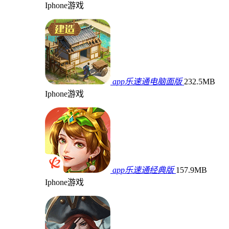
Iphone游戏
app乐速通电脑面版
232.5MB
Iphone游戏
app乐速通经典版
157.9MB
Iphone游戏