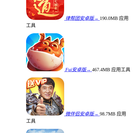
律帮团安卓版→
190.0MB
应用
工具
Fui安卓版→
467.4MB
应用工具
微伴侣安卓版→
98.7MB
应用
工具