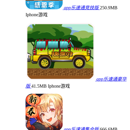
app乐速通竞技版
250.9MB
Iphone游戏
app乐速通豪华
版
41.5MB
Iphone游戏
app乐速通集合版
666.6MB