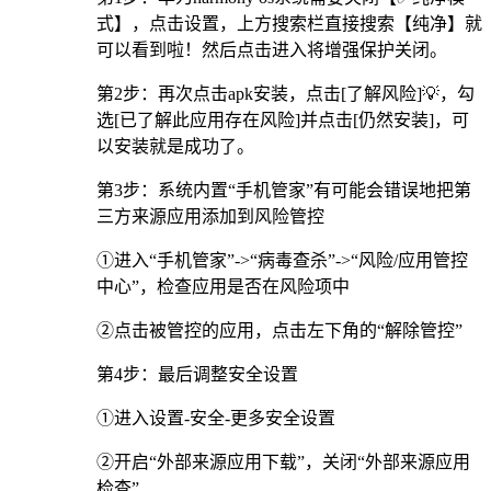
式】，点击设置，上方搜索栏直接搜索【纯净】就
可以看到啦！然后点击进入将增强保护关闭。
第2步：再次点击apk安装，点击[了解风险]💡，勾
选[已了解此应用存在风险]并点击[仍然安装]，可
以安装就是成功了。
第3步：系统内置“手机管家”有可能会错误地把第
三方来源应用添加到风险管控
①进入“手机管家”->“病毒查杀”->“风险/应用管控
中心”，检查应用是否在风险项中
②点击被管控的应用，点击左下角的“解除管控”
第4步：最后调整安全设置
①进入设置-安全-更多安全设置
②开启“外部来源应用下载”，关闭“外部来源应用
检查”