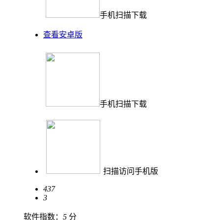
手机扫描下载
查看安卓版
手机扫描下载
扫描访问手机版
437
3
软件指数：
5
分