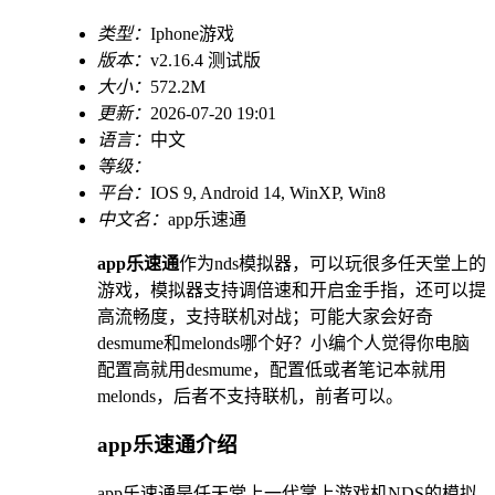
类型：
Iphone游戏
版本：
v2.16.4 测试版
大小：
572.2M
更新：
2026-07-20 19:01
语言：
中文
等级：
平台：
IOS 9, Android 14, WinXP, Win8
中文名：
app乐速通
app乐速通
作为nds模拟器，可以玩很多任天堂上的
游戏，模拟器支持调倍速和开启金手指，还可以提
高流畅度，支持联机对战；可能大家会好奇
desmume和melonds哪个好？小编个人觉得你电脑
配置高就用desmume，配置低或者笔记本就用
melonds，后者不支持联机，前者可以。
app乐速通介绍
app乐速通是任天堂上一代掌上游戏机NDS的模拟