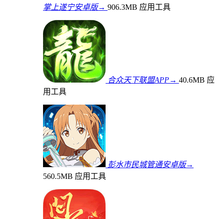
掌上遂宁安卓版→
906.3MB
应用工具
合众天下联盟APP→
40.6MB
应
用工具
彭水市民城管通安卓版→
560.5MB
应用工具