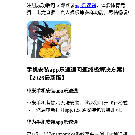
注册成功后可立即登录
app乐速通
，体验体育竞
猜、电竞直播、真人娱乐等多样功能，尽情畅玩!
手机安装app乐速通问题终极解决方案！
【2026最新版】
小米手机安装app乐速通
小米手机若提示无法安装，就必须打开飞行模式
🌙，然后重新打开app乐速通安装包安装即可。
华为手机安装app乐速通
第1步：华为harmony os系统需要关闭【✅纯净模