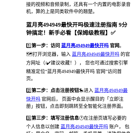
接的视频和音频录制，还具有一个内置的电影录音
机，算的上是同类软件中的翘楚。
蓝月亮494949最快开吗极速注册指南 9分
钟搞定！新手必看【保姆级教程】✅
1️⃣
第一步：访问
蓝月亮494949最快开吗
官网
。
🗺打开浏览器，输入
蓝月亮494949最快开吗
的官
方网址（/✔️建议收藏！）， 您也可通过搜索引擎
精准定位“蓝月亮494949最快开吗 官网”访问首
页。
2️⃣
第二步：点击注册按钮
🎠进入
蓝月亮494949最
快开吗
官网后， 页面中会显示醒目的「立即注
册」按钮，点击即刻跳转至全智能化注册界面。
3️⃣
第三步：填写注册信息
🕐在注册页填写必要的
个人信息以创建
蓝月亮494949最快开吗
账户， 包