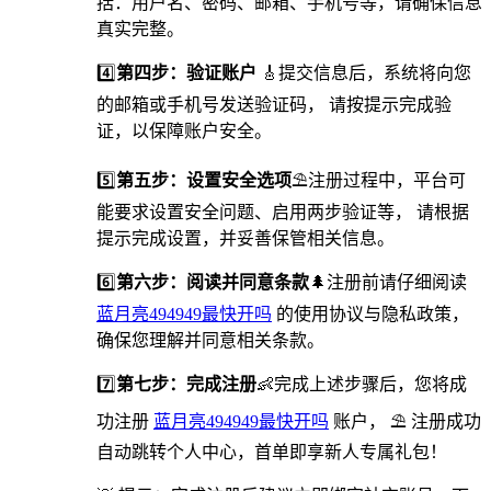
括：用户名、密码、邮箱、手机号等，请确保信息
真实完整。
4️⃣
第四步：验证账户
🎸提交信息后，系统将向您
的邮箱或手机号发送验证码， 请按提示完成验
证，以保障账户安全。
5️⃣
第五步：设置安全选项
⛱️注册过程中，平台可
能要求设置安全问题、启用两步验证等， 请根据
提示完成设置，并妥善保管相关信息。
6️⃣
第六步：阅读并同意条款
🌲注册前请仔细阅读
蓝月亮494949最快开吗
的使用协议与隐私政策，
确保您理解并同意相关条款。
7️⃣
第七步：完成注册
👶完成上述步骤后，您将成
功注册
蓝月亮494949最快开吗
账户， ⛱ 注册成功
自动跳转个人中心，首单即享新人专属礼包！