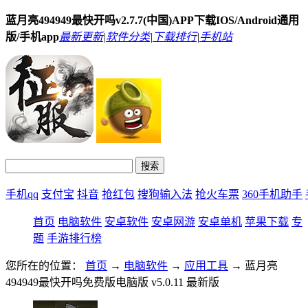
蓝月亮494949最快开吗v2.7.7(中国)APP下载IOS/Android通用
版/手机app
最新更新
|
软件分类
|
下载排行
|
手机站
手机qq
支付宝
抖音
抢红包
搜狗输入法
抢火车票
360手机助手
首页
电脑软件
安卓软件
安卓网游
安卓单机
苹果下载
专
题
手游排行榜
您所在的位置：
首页
→
电脑软件
→
应用工具
→ 蓝月亮
494949最快开吗免费版电脑版 v5.0.11 最新版