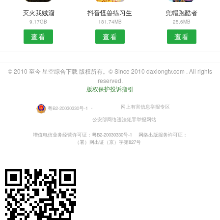
灭火我贼溜
抖音怪兽练习生
兜帽跑酷者
9.17GB
181.74MB
25.6MB
查看
查看
查看
© 2010 至今 星空综合下载 版权所有。© Since 2010 daxiongtv.com . All rights
reserved.
版权保护投诉指引
网上有害信息举报专区
粤B2-20030330号-1
・
公安部网络违法犯罪举报网站
增值电信业务经营许可证：粤B2-20030330号-1
网络出版服务许可证：
（署）网出证（京）字第827号