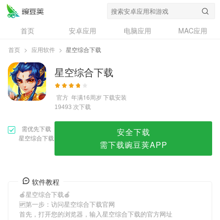
星空综合下载
首页
安卓应用
电脑应用
MAC应用
资讯
专题
设计奖
创意应用
首页
>
应用软件
>
星空综合下载
问答
星空综合下载
官方
年满16周岁
下载安装
次下载
19493
需优先下载
安全下载
星空综合下载
需下载豌豆荚APP
软件教程
🍎星空综合下载🍎
🆙第一步：访问星空综合下载官网
首先，打开您的浏览器，输入星空综合下载的官方网址