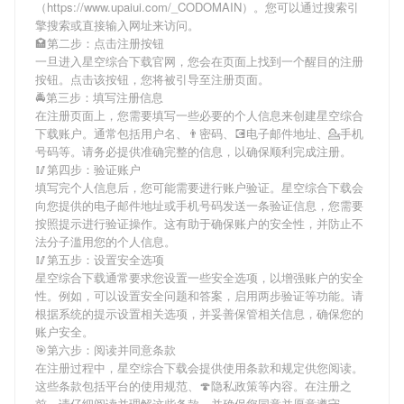
（https://www.upaiui.com/_CODOMAIN）。您可以通过搜索引
擎搜索或直接输入网址来访问。
🏩第二步：点击注册按钮
一旦进入星空综合下载官网，您会在页面上找到一个醒目的注册
按钮。点击该按钮，您将被引导至注册页面。
🚔第三步：填写注册信息
在注册页面上，您需要填写一些必要的个人信息来创建星空综合
下载账户。通常包括用户名、👨密码、💽电子邮件地址、💁手机
号码等。请务必提供准确完整的信息，以确保顺利完成注册。
🥢第四步：验证账户
填写完个人信息后，您可能需要进行账户验证。星空综合下载会
向您提供的电子邮件地址或手机号码发送一条验证信息，您需要
按照提示进行验证操作。这有助于确保账户的安全性，并防止不
法分子滥用您的个人信息。
🥢第五步：设置安全选项
星空综合下载通常要求您设置一些安全选项，以增强账户的安全
性。例如，可以设置安全问题和答案，启用两步验证等功能。请
根据系统的提示设置相关选项，并妥善保管相关信息，确保您的
账户安全。
🎯第六步：阅读并同意条款
在注册过程中，星空综合下载会提供使用条款和规定供您阅读。
这些条款包括平台的使用规范、🍄隐私政策等内容。在注册之
前，请仔细阅读并理解这些条款，并确保您同意并愿意遵守。