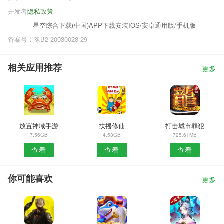
开发者
隐私政策
星空综合下载(中国)APP下载安装IOS/安卓通用版/手机版
备案号：豫B2-20030028-29
相关应用推荐
更多
放置神域手游
扶摇修仙
打击城市罪犯
7.56GB
4.53GB
725.61MB
查看
查看
查看
你可能喜欢
更多