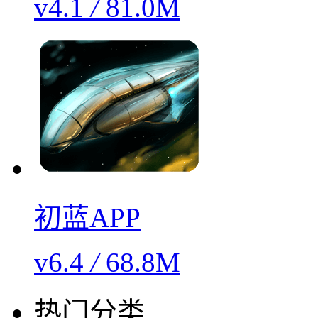
v4.1
/
81.0M
初蓝APP
v6.4
/
68.8M
热门分类