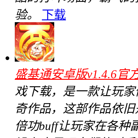
验。
下载
盛基通安卓版v1.4.6官
戏下载，是一款让玩家
奇作品，这部作品依旧
倍功buff让玩家在各