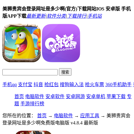
美狮贵宾会登录网址是多少啊(官方)下载网站IOS 安卓版 手机
版APP下载
最新更新
|
软件分类
|
下载排行
|
手机站
手机qq
支付宝
抖音
抢红包
搜狗输入法
抢火车票
360手机助手
首页
电脑软件
安卓软件
安卓网游
安卓单机
苹果下载
专
题
手游排行榜
您所在的位置：
首页
→
电脑软件
→
应用工具
→ 美狮贵宾会
登录网址是多少啊免费版电脑版 v4.8.4 最新版