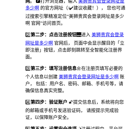
网
。 🅿打开浏览器，输入
美狮贵宾会登录网址是
多少啊
的官方网址（/✔️建议收藏！）， 您也可通
过搜索引擎精准定位“美狮贵宾会登录网址是多少
啊 官网”访问首页。
2️⃣
第二步：点击注册按钮
🌉进入
美狮贵宾会登录
网址是多少啊
官网后， 页面中会显示醒目的「立
即注册」按钮，点击即刻跳转至全智能化注册界
面。
3️⃣
第三步：填写注册信息
🌼在注册页填写必要的
个人信息以创建
美狮贵宾会登录网址是多少啊
账
户， 包括：用户名、密码、邮箱、手机号等，请
确保信息真实完整。
4️⃣
第四步：验证账户
🌠提交信息后，系统将向您
的邮箱或手机号发送验证码， 请按提示完成验
证，以保障账户安全。
5️⃣
第五步：设置安全选项
🦂️注册过程中，平台可