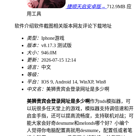
捷顺天启安卓版→
712.9MB
应
用工具
软件介绍
软件截图
相关版本
网友评论
下载地址
类型：
Iphone游戏
版本：
v8.17.3 测试版
大小：
946.0M
更新：
2026-07-15 12:14
语言：
中文
等级：
平台：
IOS 9, Android 14, WinXP, Win8
中文名：
美狮贵宾会登录网址是多少啊
美狮贵宾会登录网址是多少啊
作为nds模拟器，可
以玩很多任天堂上的游戏，模拟器支持调倍速和开
启金手指，还可以提高流畅度，支持联机对战；可
能大家会好奇desmume和melonds哪个好？小编个
人觉得你电脑配置高就用desmume，配置低或者笔