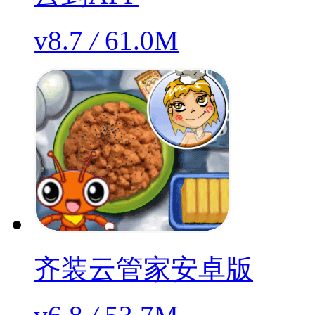
v8.7
/
61.0M
齐装云管家安卓版