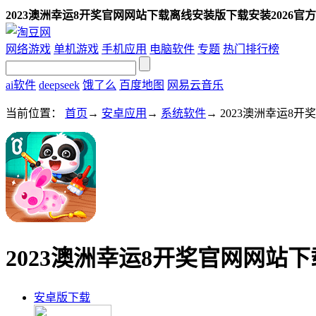
2023澳洲幸运8开奖官网网站下载离线安装版下载安装2026官
网络游戏
单机游戏
手机应用
电脑软件
专题
热门排行榜
ai软件
deepseek
饿了么
百度地图
网易云音乐
当前位置：
首页
→
安卓应用
→
系统软件
→ 2023澳洲幸运8开奖
2023澳洲幸运8开奖官网网站下
安卓版下载