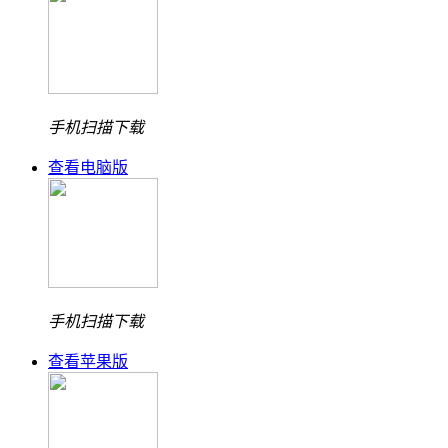
手机扫描下载
查看电脑版
手机扫描下载
查看苹果版