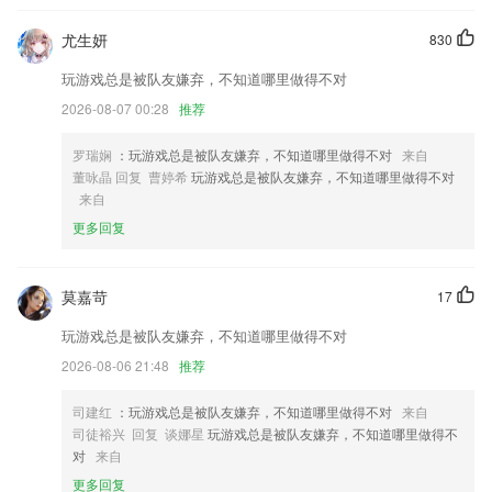
6.同时，为了打造一个更完整的科学学习圈，板牙app还把当前科学领域
尤生妍
830
最优质的课程容纳到了我们的课程体系。
玩游戏总是被队友嫌弃，不知道哪里做得不对
新奥集团app下载安装更新了什么?
2026-08-07 00:28
推荐
阅读器增加了护眼模式;
罗瑞娴
：玩游戏总是被队友嫌弃，不知道哪里做得不对
来自
支持自选素材样式，包装搭配随心选！
董咏晶 回复 曹婷希
玩游戏总是被队友嫌弃，不知道哪里做得不对
调整部分机型ui文字显示
来自
优化扫描车牌，更加精准识别车牌。
更多回复
新增卡片管理功能，更方便的管理你关心的数据
优化“浙金旗舰店”模块
莫嘉苛
17
联系我们
玩游戏总是被队友嫌弃，不知道哪里做得不对
以上就是新奥集团app下载安装的介绍，如果您喜欢这款软件，您可以到
2026-08-06 21:48
推荐
应用商店进行打分评论，说出您的使用经历，以帮助我们更好的对产品进
行优化修改。
司建红
：玩游戏总是被队友嫌弃，不知道哪里做得不对
来自
司徒裕兴 回复 谈娜星
玩游戏总是被队友嫌弃，不知道哪里做得不
对
来自
更多回复