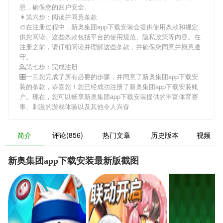
息，确保您的账户安全。
👩第六步：阅读并同意条款
🎨在注册过程中，
新奥集团app下载安装
会提供使用条款和规定
供您阅读。这些条款包括平台的使用规范、隐私政策等内容。在
注册之前，请仔细阅读并理解这些条款，并确保您同意并愿意遵
守。
💁第七步：完成注册
🎛一旦您完成了所有必要的步骤，并同意了
新奥集团app下载安
装
的条款，恭喜您！您已经成功注册了新奥集团app下载安装账
户。现在，您可以畅享
新奥集团app下载安装
提供的丰富体育赛
事、刺激的游戏体验以及其他令人兴奋
简介
评论(856)
热门文章
历史版本
视频
新奥集团app下载安装最新版截图