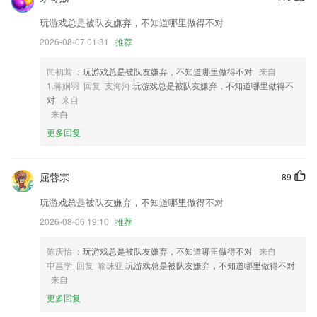
1,可以给有需要的2265用户带来很多专业知识，只需要在线学习，操作仍
然非常简单。
玩游戏总是被队友嫌弃，不知道哪里做得不对
2026-08-07 01:31
推荐
2,通过手机扫描，把2265用户自己的临字和碑帖上范字重影比对，找出差
距，提高水平。
闻初莺
：玩游戏总是被队友嫌弃，不知道哪里做得不对
来自
3,和同班小朋友比赛竞技，赢取排行榜积分奖励
1.蒋娴羽 回复 支海河
玩游戏总是被队友嫌弃，不知道哪里做得不
4,文本编辑和管理功能让你工作更加高效
对
来自
来自
5,统计分析与时间轴
更多回复
6,支持各种形状封闭式填充，各种图形任意画
新奥集团app下载安装软件优势
屈蓉宗
89
1.可以清楚的掌握到许多的题库内容，重点突出，考点明确，给你更明确
玩游戏总是被队友嫌弃，不知道哪里做得不对
的方向。
2026-08-06 19:10
推荐
2.摆脱“电话咨询一预约现场听课”等繁琐漫长的咨询流程，直接一键触
达！
陈庆怡
：玩游戏总是被队友嫌弃，不知道哪里做得不对
来自
3.制定复习计划，主动感知学习进度，激活复习计划后激励同学自主学
申昌学 回复 喻珠亚
玩游戏总是被队友嫌弃，不知道哪里做得不对
习。
来自
4.海量试题随意刷，在线训练自由组题、找出薄弱知识点，重点攻克！
更多回复
5.驾考科目一、科目四新题库，对题库覆盖的知识点进行了详细分类；