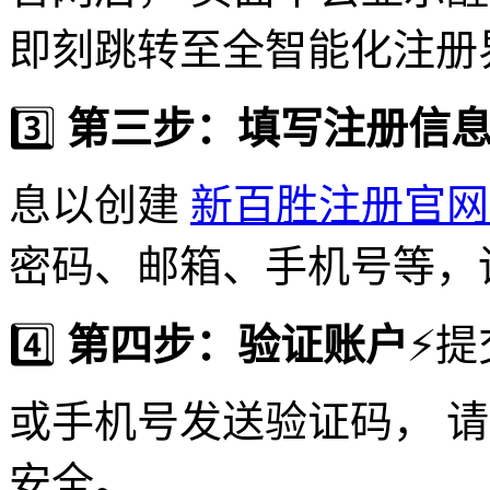
即刻跳转至全智能化注册
3️⃣
第三步：填写注册信
息以创建
新百胜注册官网
密码、邮箱、手机号等，
4️⃣
第四步：验证账户
⚡️
或手机号发送验证码， 
安全。