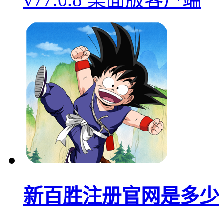
新百胜注册官网是多少