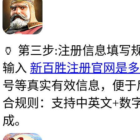
🏺 第三步:注册信息填写
输入
新百胜注册官网是多
号等真实有效信息，便于
合规则：支持中英文+数
成。