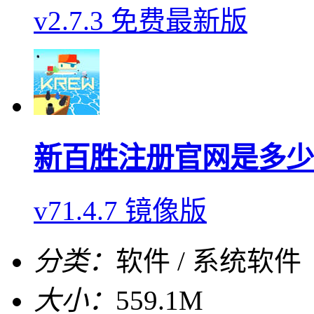
v2.7.3 免费最新版
新百胜注册官网是多少
v71.4.7 镜像版
分类：
软件 / 系统软件
大小：
559.1M