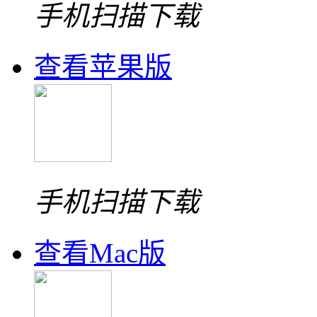
手机扫描下载
查看苹果版
手机扫描下载
查看Mac版