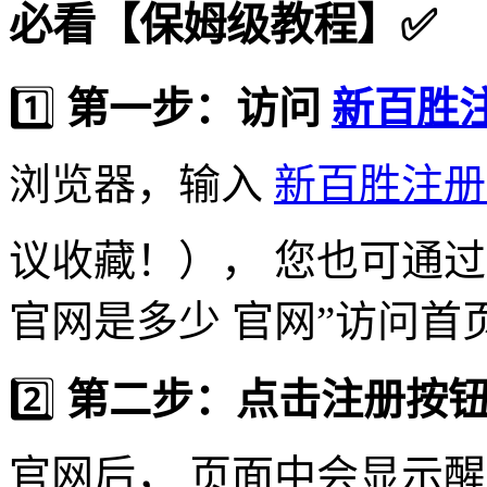
必看【保姆级教程】✅
1️⃣
第一步：访问
新百胜
浏览器，输入
新百胜注册
议收藏！）， 您也可通
官网是多少 官网”访问首
2️⃣
第二步：点击注册按
官网后， 页面中会显示