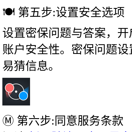
🍽 第五步:设置安全选项
设置密保问题与答案，开
账户安全性。密保问题设
易猜信息。
Ⓜ 第六步:同意服务条款