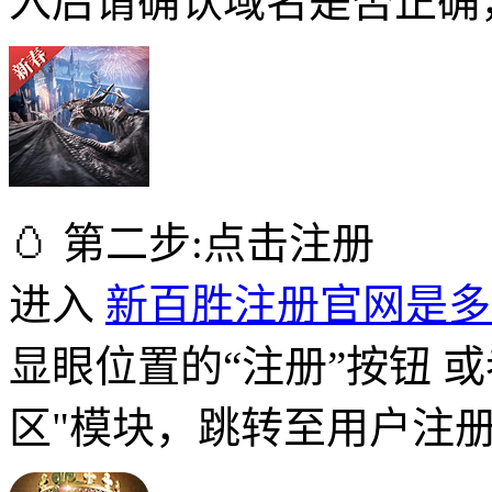
入后请确认域名是否正确
🥚 第二步:点击注册
进入
新百胜注册官网是多
显眼位置的“注册”按钮 
区"模块，跳转至用户注