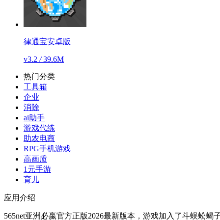
律通宝安卓版
v3.2
/
39.6M
热门分类
工具箱
企业
消除
ai助手
游戏代练
助农电商
RPG手机游戏
高画质
1元手游
育儿
应用介绍
565net亚洲必嬴官方正版2026最新版本，游戏加入了斗蜈