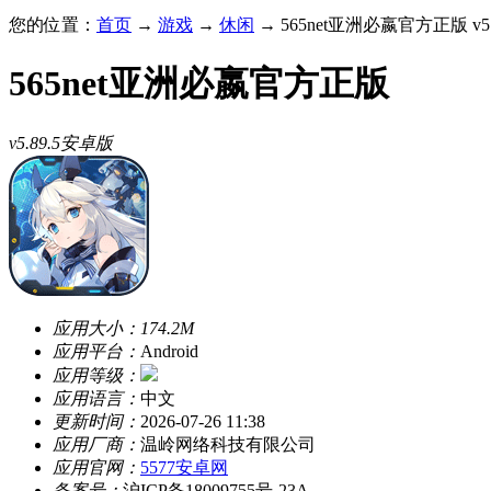
您的位置：
首页
→
游戏
→
休闲
→ 565net亚洲必嬴官方正版 v5
565net亚洲必嬴官方正版
v5.89.5安卓版
应用大小：
174.2M
应用平台：
Android
应用等级：
应用语言：
中文
更新时间：
2026-07-26 11:38
应用厂商：
温岭网络科技有限公司
应用官网：
5577安卓网
备案号：
沪ICP备18009755号-23A