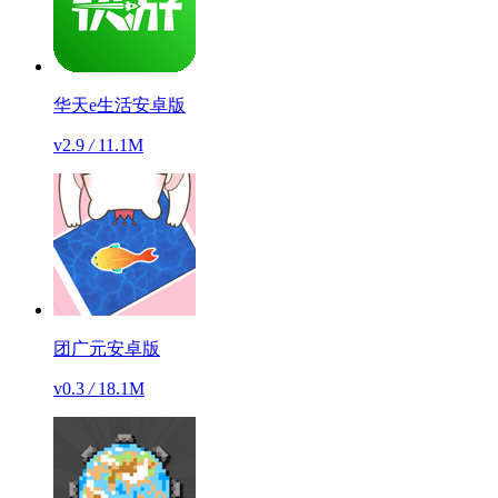
华天e生活安卓版
v2.9
/
11.1M
团广元安卓版
v0.3
/
18.1M