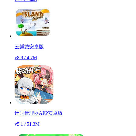
云鲜城安卓版
v8.9
/
4.7M
计时管理器APP安卓版
v5.1
/
51.3M