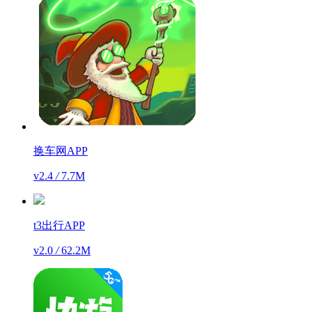
换车网APP
v2.4
/
7.7M
t3出行APP
v2.0
/
62.2M