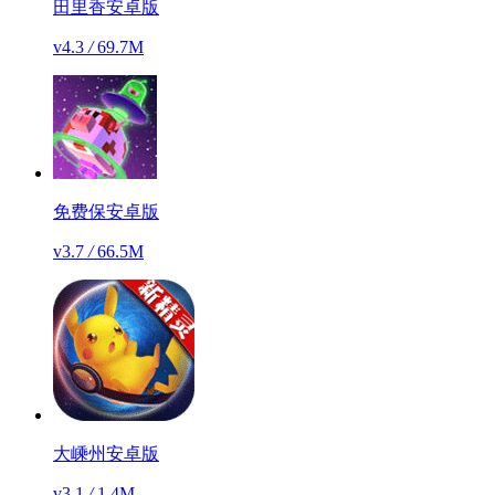
田里香安卓版
v4.3
/
69.7M
免费保安卓版
v3.7
/
66.5M
大嵊州安卓版
v3.1
/
1.4M